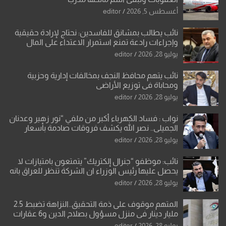
أغسطس 5, 2026
editor
نائب يطالب بمشانق للفاسدين: نحتاج لإرادة حقيقية
وإجراءات رادعة تمنع استمرار الاعتداء على المال
العام”.
يوليو 28, 2026
editor
نائب يتهم محافظ النجف بمخالفات إدارية وحزبية
ومحاباة في توزيع الأراضي
يوليو 28, 2026
editor
نواب : فساد الكهرباء أكبر من ملفي “نور زهير وعدنان
الجميلي.. نصر الله يكشف فروقات صادمة بأسعار
معدات الكهرباء وعقودها
يوليو 28, 2026
editor
نائب: موظفو “جنرال إلكتريك” يتمتعون بامتيازات لا
يحصل عليها رئيس الوزراء ان الشركة تنظر للعراق بانه
بلد ضعيف وتفرض شروطها
يوليو 28, 2026
editor
المتهم موقوف على ذمة التحقيق..النزاهة تضبط 2.5
مليار دينار في منزل مسؤول بصلاح الدين و6 عقارات
باسم زوجته
يوليو 28, 2026
editor