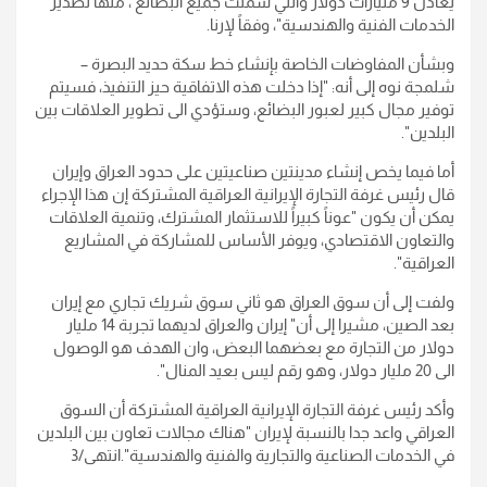
يعادل 9 مليارات دولار والتي شملت جميع البضائع ، منها تصدير
الخدمات الفنية والهندسية"، وفقاً لإرنا.
وبشأن المفاوضات الخاصة بإنشاء خط سكة حديد البصرة –
شلمجة نوه إلى أنه: "إذا دخلت هذه الاتفاقية حيز التنفيذ، فسيتم
توفير مجال كبير لعبور البضائع، وستؤدي الى تطوير العلاقات بين
البلدين".
أما فيما يخص إنشاء مدينتين صناعيتين على حدود العراق وإيران
قال رئيس غرفة التجارة الإيرانية العراقية المشتركة إن هذا الإجراء
يمكن أن يكون "عوناً كبيراً للاستثمار المشترك، وتنمية العلاقات
والتعاون الاقتصادي، ويوفر الأساس للمشاركة في المشاريع
العراقية".
ولفت إلى أن سوق العراق هو ثاني سوق شريك تجاري مع إيران
بعد الصين، مشيرا إلى أن" إيران والعراق لديهما تجربة 14 مليار
دولار من التجارة مع بعضهما البعض، وان الهدف هو الوصول
الى 20 مليار دولار، وهو رقم ليس بعيد المنال".
وأكد رئيس غرفة التجارة الإيرانية العراقية المشتركة أن السوق
العراقي واعد جدا بالنسبة لإيران "هناك مجالات تعاون بين البلدين
في الخدمات الصناعية والتجارية والفنية والهندسية".انتهى/3