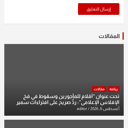
المقالات
رياضة
مقالات
تحت عنوان “أقلام للمأجورين وسقوط في فخ
الإفلاس الإعلامي”: ردٌّ صريح على افتراءات سمير
الشكرجي
أغسطس 6, 2026
editor