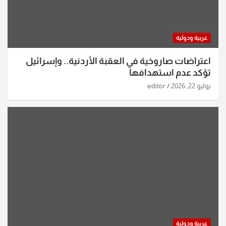
عربية ودولية
اعتراضات صاروخية في العقبة الأردنية.. وإسرائيل
تؤكد عدم استهدافها
يوليو 22, 2026
editor
عربية ودولية