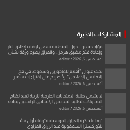
المشاركات الاخيرة
فؤاد حسين : دول المنطقة تسعى لوقف إطلاق النار
وإعادة فتح مضيق هرمز .. والعراق يطرح ورقة بشأن
تحولات القدس
أغسطس 6, 2026
editor
تحت عنوان “أقلام للمأجورين وسقوط في فخ
الإفلاس الإعلامي”: ردٌّ صريح على افتراءات سمير
الشكرجي
أغسطس 6, 2026
editor
لا يشمل طلبة الامتحانات الخارجيةالتربية تعيد نظام
المحاولات لطلبة السادس الإعدادي الراسبين بمادة
أو مادتين
أغسطس 6, 2026
editor
“وداعاً ذاكرة العراق الموسيقية”وفاة أول قائد
للأوركسترا السمفونية عبد الرزاق العزاوي