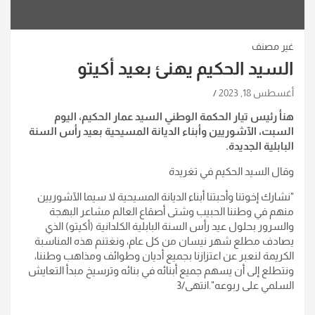
غير مصنف
السيد الحكيم يهنئ بعيد أكيتو
أغسطس 18, 2023
هنأ رئيس تيار الحكمة الوطني السيد عمار الحكيم، اليوم
السبت، الآشوريين وأبناء الديانة المسيحية بعيد رأس السنة
البابلية الجديدة
.
وقال السيد الحكيم في تغريدة
"
نشارك إخوتنا وأحبتنا أبناء الديانة المسيحية لا سيما الآشوريين
منهم في وطننا الحبيب وشتى أصقاع العالم مشاعر البهجة
والسرور بحلول عيد رأس السنة البابلية الكلدانية (أكيتو) الذي
يصادف مطلع شهر نيسان من كل عام، ونغتنم هذه المناسبة
الكريمة لنعبر عن اعتزازنا بجميع أديان وطوائف ومذاهب وطننا،
ونتطلع إلى أن يسهم جميع أبنائه في بنائه وترسيخ مبدأ التعايش
السلمي على ربوعه
".انتهى/3