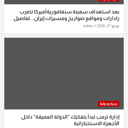
بعد استهداف سفينة سنغافوريةأميركا تضرب
رادارات ومواقع صواريخ ومسيرات إيران.. تفاصيل
الساعات الماضية
يونيو 27, 2026
editor
عربية ودولية
إدارة ترمب تبدأ بتفكيك “الدولة العميقة” داخل
الأجهزة الاستخباراتية