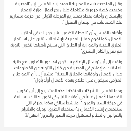
وقال المتحدث باسم المديرية العميد زياد القيسي، إن "المديرية
وضعت خطة مرورية متكاملة خلال بدء أعمال وزارة الإعمار
والإسكان وأمانة بغداد بمشاريع المرحلة الأولى من حزمة مشاريع
فك الاختناقات في نيسان المقبل".
وأضاف القيسي، أن "الخطة تتضمن نشر دوريات في أماكن
الأعمال، كما تقوم مفارز المديرية بإرشاد السائقين على استثمار
الطرق البديلة والموازية أو الطرق التي سيتم تأهيلها لتكون ثانوية،
مع تعزيز الكادر البشري".
ولفت إلى أن "وسائل الإعلام سيكون لها دور بالتعاون مع دائرة
العلاقات والإعلام في المديرية من خلال التنويه عن القطوعات
خلال الأعمال وأوقاتها والطرق البديلة"، مشيراً إلى أن "المواطن
العراقي سيكون على اطلاع بهذه الأعمال أولاً بأول".
ودعا القيسي، الشركات المنفذة لهذه المشاريع إلى أن "يكون
تنفيذها للأعمال غالباً في أوقات الليل، كي تكون هنالك انسيابية
في حركة السير والمرور"، مناشداً سالكي هذه الطرق التي
ستتضمن إنشاء الأعمال بـ"استخدام الطرق البديلة والالتزام
بالقوانين والنظام لتسهيل حركة السير والمرور".انتهى/3