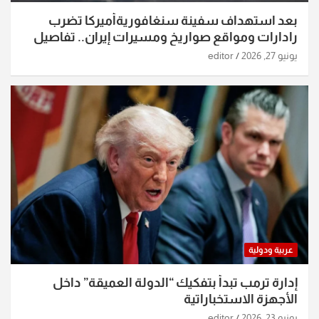
بعد استهداف سفينة سنغافوريةأميركا تضرب
رادارات ومواقع صواريخ ومسيرات إيران.. تفاصيل
الساعات الماضية
يونيو 27, 2026
editor
عربية ودولية
إدارة ترمب تبدأ بتفكيك “الدولة العميقة” داخل
الأجهزة الاستخباراتية
يونيو 23, 2026
editor