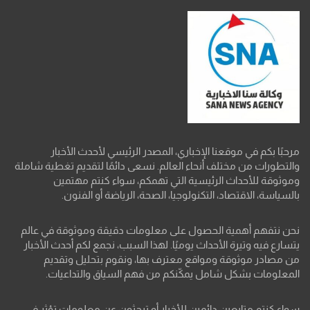
مرحبًا بكم في موقعنا الإخباري، المصدر الرئيسي لأحدث الأخبار
والتطورات من مختلف أنحاء العالم. نسعى دائمًا لتقديم تغطية شاملة
وموثوقة للأحداث الرئيسية التي تهمكم، سواء كنتم مهتمين
بالسياسة، الاقتصاد، التكنولوجيا، الصحة، الرياضة أو الفنون.
نحن نتفهم أهمية الحصول على معلومات دقيقة وموثوقة في عالم
يتسارع فيه وتيرة الأحداث يوميًا. لهذا السبب، نجمع لكم أحدث الأخبار
من مصادر موثوقة ومواقع معترف بها، ونقوم بتحليل وتقديم
المعلومات بشكل شامل يمكّنكم من فهم السياق والتداعيات.
سواء كنتم متابعين دائمين للأخبار أو تبحثون عن معلومات تؤثر في