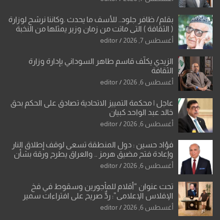
بقلم/ ظافر جلود.. للأسف ما يحدث .وكاننا نرشح لوزارة
( الثقافة ) التي ماتت من زمان وزير يمثلها من النخبة
والإرث العظيم للثقافة العراقية..
أغسطس 7, 2026
editor
الزيدي يكلّف قاسم طاهر السوداني بإدارة وزارة
الثقافة
أغسطس 6, 2026
editor
عاجل | محكمة التمييز الاتحادية تصادق على الحكم بحق
خالد عبد الواحد كبيان
أغسطس 6, 2026
editor
فؤاد حسين : دول المنطقة تسعى لوقف إطلاق النار
وإعادة فتح مضيق هرمز .. والعراق يطرح ورقة بشأن
تحولات القدس
أغسطس 6, 2026
editor
تحت عنوان “أقلام للمأجورين وسقوط في فخ
الإفلاس الإعلامي”: ردٌّ صريح على افتراءات سمير
الشكرجي
أغسطس 6, 2026
editor