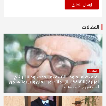
المقالات
مقالات
بقلم/ ظافر جلود.. للأسف ما يحدث .وكاننا نرشح
لوزارة ( الثقافة ) التي ماتت من زمان وزير يمثلها من
النخبة والإرث العظيم للثقافة العراقية..
أغسطس 7, 2026
editor