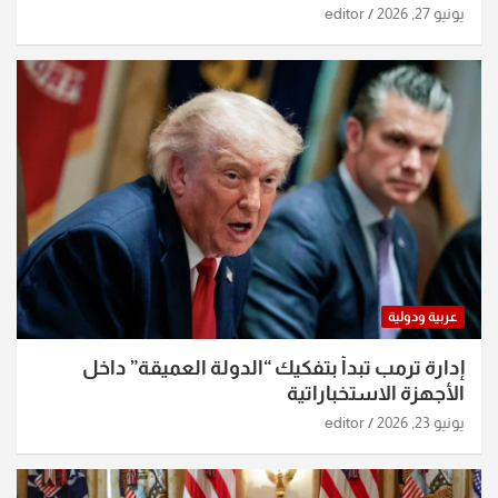
الساعات الماضية
يونيو 27, 2026
editor
عربية ودولية
إدارة ترمب تبدأ بتفكيك “الدولة العميقة” داخل
الأجهزة الاستخباراتية
يونيو 23, 2026
editor