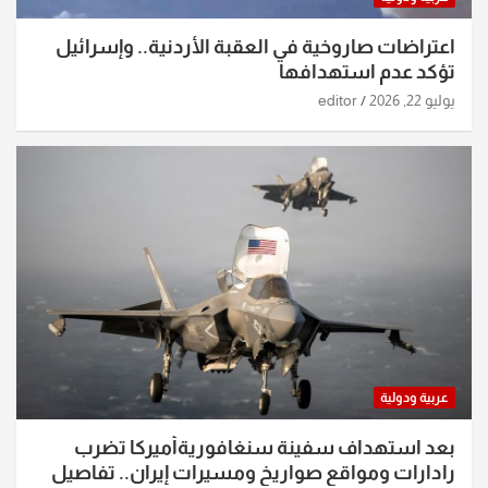
اعتراضات صاروخية في العقبة الأردنية.. وإسرائيل
تؤكد عدم استهدافها
يوليو 22, 2026
editor
عربية ودولية
بعد استهداف سفينة سنغافوريةأميركا تضرب
رادارات ومواقع صواريخ ومسيرات إيران.. تفاصيل