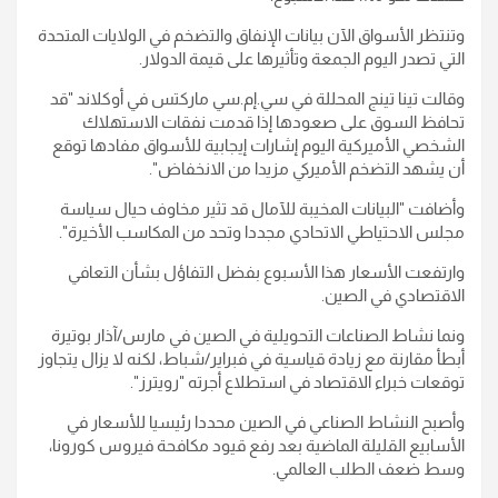
وتنتظر الأسواق الآن بيانات الإنفاق والتضخم في الولايات المتحدة
التي تصدر اليوم الجمعة وتأثيرها على قيمة الدولار.
وقالت تينا تينج المحللة في سي.إم.سي ماركتس في أوكلاند "قد
تحافظ السوق على صعودها إذا قدمت نفقات الاستهلاك
الشخصي الأميركية اليوم إشارات إيجابية للأسواق مفادها توقع
أن يشهد التضخم الأميركي مزيدا من الانخفاض".
وأضافت "البيانات المخيبة للآمال قد تثير مخاوف حيال سياسة
مجلس الاحتياطي الاتحادي مجددا وتحد من المكاسب الأخيرة".
وارتفعت الأسعار هذا الأسبوع بفضل التفاؤل بشأن التعافي
الاقتصادي في الصين.
ونما نشاط الصناعات التحويلية في الصين في مارس/آذار بوتيرة
أبطأ مقارنة مع زيادة قياسية في فبراير/شباط، لكنه لا يزال يتجاوز
توقعات خبراء الاقتصاد في استطلاع أجرته "رويترز".
وأصبح النشاط الصناعي في الصين محددا رئيسيا للأسعار في
الأسابيع القليلة الماضية بعد رفع قيود مكافحة فيروس كورونا،
وسط ضعف الطلب العالمي.