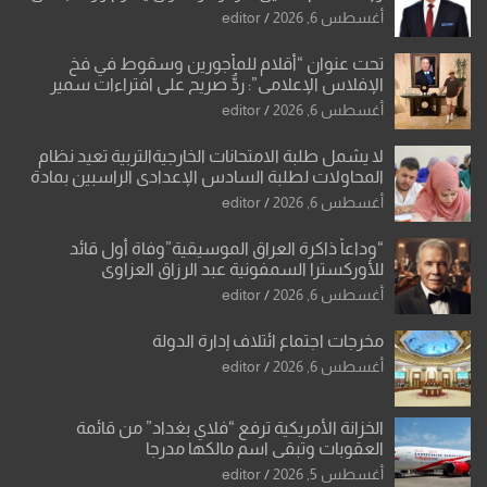
تحولات القدس
أغسطس 6, 2026
editor
تحت عنوان “أقلام للمأجورين وسقوط في فخ
الإفلاس الإعلامي”: ردٌّ صريح على افتراءات سمير
الشكرجي
أغسطس 6, 2026
editor
لا يشمل طلبة الامتحانات الخارجيةالتربية تعيد نظام
المحاولات لطلبة السادس الإعدادي الراسبين بمادة
أو مادتين
أغسطس 6, 2026
editor
“وداعاً ذاكرة العراق الموسيقية”وفاة أول قائد
للأوركسترا السمفونية عبد الرزاق العزاوي
أغسطس 6, 2026
editor
مخرجات اجتماع ائتلاف إدارة الدولة
أغسطس 6, 2026
editor
الخزانة الأمريكية ترفع “فلاي بغداد” من قائمة
العقوبات وتبقي اسم مالكها مدرجا
أغسطس 5, 2026
editor