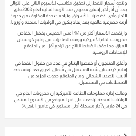
وتتجه أسعار النفط إلى تحقيق مكاسب للأسبوع الثاني على التوالي
بعد أن أثار أكبر إخفاق مصرفي منذ الأزمة المالية لعام 2008 قلق
التجار وأدى لاضطراب الأسواق. وتراجعت حدة المخاوف من حدوث
أزمة مصرفية عالمية بعد إنقاذ بنكين في الولايات المتحدة وأوروبا.
وارتفعت الأسعار أكثر من 1%، أمس الخميس بفضل انخفاض
مخزونات الخام الأميركية ووقف الصادرات من إقليم كردستان
العراق، مما خفف الضغط الناتج عن تراجع أقل من المتوقع
للإمدادات الروسية.
وأغلق المنتجون أو خفضوا الإنتاج في عدد من حقول النفط في
إقليم كردستان شبه المستقل في شمال العراق بعد توقف خط
أنابيب التصدير الشمالي. ومن المتوقع حدوث المزيد من
الانقطاعات في المستقبل.
وقالت إدارة معلومات الطاقة الأميركية إن مخزونات الخام في
الولايات المتحدة تراجعت على غير المتوقع في الأسبوع المنتهي
في 24 مارس/آذار مسجلة أدنى مستوى في عامين.انتهى/3
تصفّح