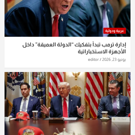
عربية ودولية
إدارة ترمب تبدأ بتفكيك “الدولة العميقة” داخل
الأجهزة الاستخباراتية
يونيو 23, 2026
editor