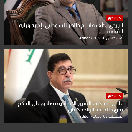
اخر الاخبار
الزيدي يكلّف قاسم طاهر السوداني بإدارة وزارة
الثقافة
أغسطس 6, 2026
editor
اخر الاخبار
عاجل | محكمة التمييز الاتحادية تصادق على الحكم
بحق خالد عبد الواحد كبيان
أغسطس 6, 2026
editor