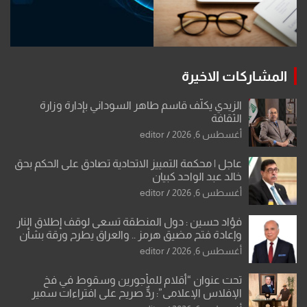
المشاركات الاخيرة
الزيدي يكلّف قاسم طاهر السوداني بإدارة وزارة
الثقافة
أغسطس 6, 2026
editor
عاجل | محكمة التمييز الاتحادية تصادق على الحكم بحق
خالد عبد الواحد كبيان
أغسطس 6, 2026
editor
فؤاد حسين : دول المنطقة تسعى لوقف إطلاق النار
وإعادة فتح مضيق هرمز .. والعراق يطرح ورقة بشأن
تحولات القدس
أغسطس 6, 2026
editor
تحت عنوان “أقلام للمأجورين وسقوط في فخ
الإفلاس الإعلامي”: ردٌّ صريح على افتراءات سمير
الشكرجي