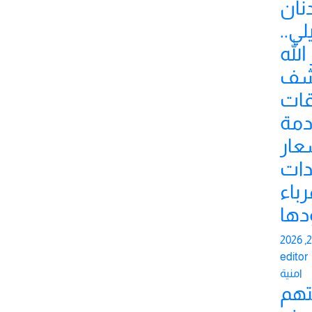
نان
لي..
الله
شف
ات
مة
عار
ات
رباء
دها
editor
امنية
تهم