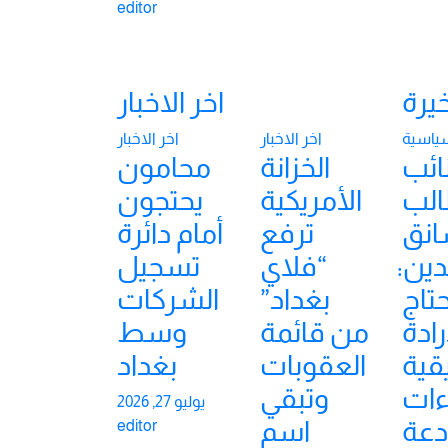
editor
يرة
اخر الاخبار
ياسية
اخر الاخبار
اخر الاخبار
ائب
الخزانة
محامون
الب
الأمريكية
يحتجون
انق
ترفع
أمام دائرة
ين:
“فلاي
تسجيل
تاج
بغداد”
الشركات
رادة
من قائمة
وسط
قية
العقوبات
بغداد
ءات
وتبقي
يوليو 27, 2026
دعة
اسم
editor