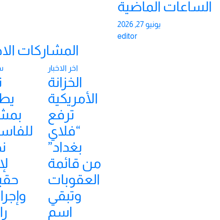
الساعات الماضية
يونيو 27, 2026
editor
المشاركات الاخ
اخر الاخبار
س
الخزانة
ن
الأمريكية
يط
ترفع
بمش
“فلاي
للفاسد
بغداد”
نح
من قائمة
لإ
العقوبات
حقي
وتبقي
وإجرا
اسم
را