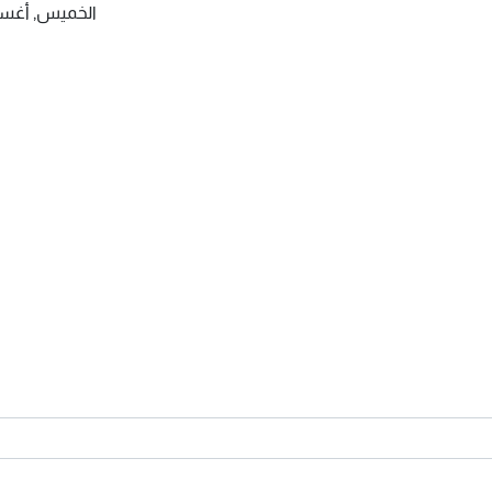
الخميس, أغسطس 6
ة
S