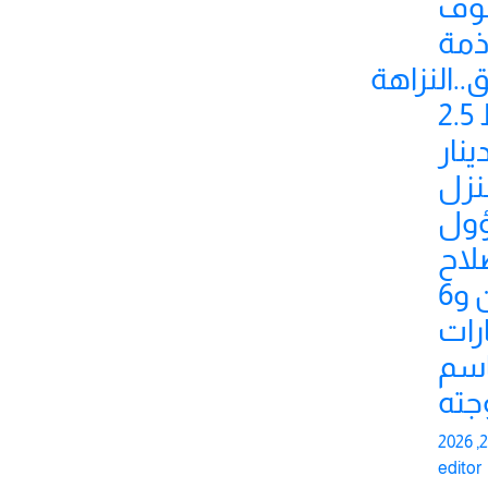
وف
ذمة
..النزاهة
تضبط 2.5
ينار
نزل
ول
لاح
الدين و6
رات
اسم
جته
editor