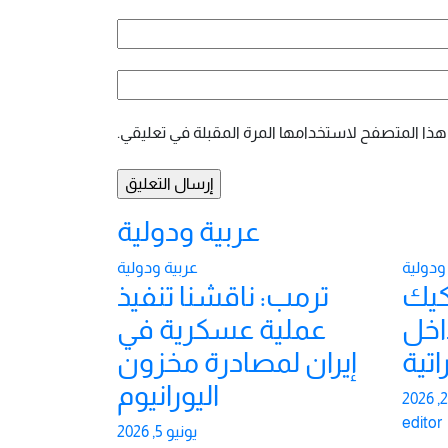
هذا المتصفح لاستخدامها المرة المقبلة في تعليقي.
عربية ودولية
ودولية
عربية ودولية
فكيك
ترمب: ناقشنا تنفيذ
اخل
عملية عسكرية في
اتية
إيران لمصادرة مخزون
اليورانيوم
editor
يونيو 5, 2026