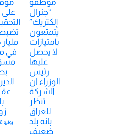
موظفو
موق
“جنرال
على 
إلكتريك”
التحقيق
يتمتعون
بامتيازات
مليار د
لا يحصل
في م
عليها
مسؤ
رئيس
بص
الوزراء ان
الشركة
عقا
تنظر
ب
للعراق
زو
بانه بلد
يوليو 28, 2026
ضعيف