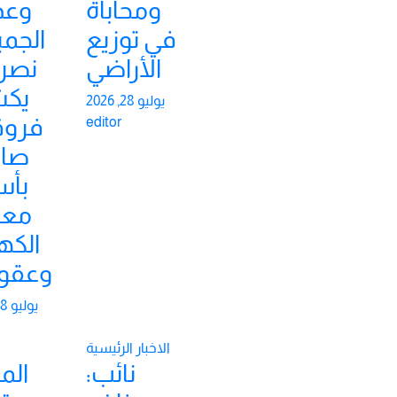
ومحاباة
وعد
في توزيع
الجمي
الأراضي
نصر 
يك
يوليو 28, 2026
فروق
editor
صاد
بأس
معد
الكه
وعقو
يوليو 28, 2026
الاخبار الرئيسية
نائب:
الم