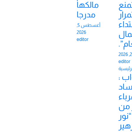
منع
مالكها
رار
مدرجا
تداء
أغسطس 5,
مال
2026
editor
ام”.
editor
لرئيسية
اب :
اد
رباء
 من
نور
هير