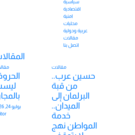
سياسية
اقتصادية
امنية
محليات
عربية ودولية
مقالات
اتصل بنا
المقالا
مقالات
مقال
حسين عرب..
الحرو
من قبة
ليس
البرلمان إلى
بالمجا
الميدان..
يوليو 24, 2026
خدمة
itor
المواطن نهج