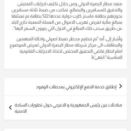
منفذ مطار البصرة الدولي ومن خلال تكثيف اجراءات التفتيش
والتدقيق للمسافرين والبضائع، تمكنت من ضبط ثلاثة مسافرين
بحوزتهم بطاقة ماستر كارت دولية عددها 522 بطاقة تم تعبئتها
بمبالغ مالية لغرض تهريب الاموال من العملة الصعبة خارج البلد
عن طريق سحب تلك المبالغ في الدول التي ينوون السفر اليها".
وأشار إلى، أنه "تم تنظيم محظر ضبط اصولي واحالة المتهمين
والبطاقات الى مركز شرطة مطار البصرة الدولي لعرض الموضوع
امام انظار قاضي التحقيق المختص لاتخاذ الاجراءات القانونية
المناسبة".انتهى/3
تصفّح
إطلاق خدمة الدفع الإلكتروني بمحطات الوقود
المقالات
مباحثات بين رئيس الجمهورية و الاعرجي حول تطورات الساحة
الامنية