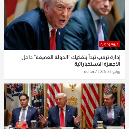
عربية ودولية
إدارة ترمب تبدأ بتفكيك “الدولة العميقة” داخل
الأجهزة الاستخباراتية
يونيو 23, 2026
editor