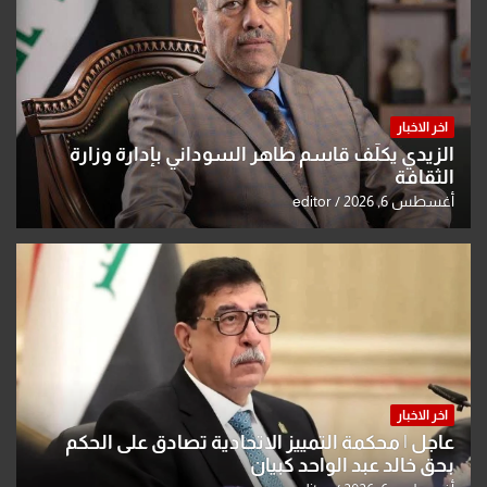
اخر الاخبار
الزيدي يكلّف قاسم طاهر السوداني بإدارة وزارة
الثقافة
أغسطس 6, 2026
editor
اخر الاخبار
عاجل | محكمة التمييز الاتحادية تصادق على الحكم
بحق خالد عبد الواحد كبيان