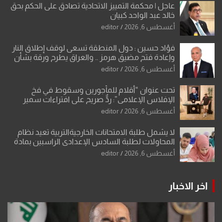
عاجل | محكمة التمييز الاتحادية تصادق على الحكم بحق
خالد عبد الواحد كبيان
أغسطس 6, 2026
editor
فؤاد حسين : دول المنطقة تسعى لوقف إطلاق النار
وإعادة فتح مضيق هرمز .. والعراق يطرح ورقة بشأن
تحولات القدس
أغسطس 6, 2026
editor
تحت عنوان “أقلام للمأجورين وسقوط في فخ
الإفلاس الإعلامي”: ردٌّ صريح على افتراءات سمير
الشكرجي
أغسطس 6, 2026
editor
لا يشمل طلبة الامتحانات الخارجيةالتربية تعيد نظام
المحاولات لطلبة السادس الإعدادي الراسبين بمادة
أو مادتين
أغسطس 6, 2026
editor
اخر الاخبار