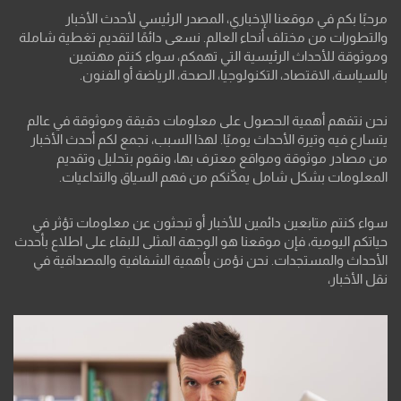
مرحبًا بكم في موقعنا الإخباري، المصدر الرئيسي لأحدث الأخبار
والتطورات من مختلف أنحاء العالم. نسعى دائمًا لتقديم تغطية شاملة
وموثوقة للأحداث الرئيسية التي تهمكم، سواء كنتم مهتمين
بالسياسة، الاقتصاد، التكنولوجيا، الصحة، الرياضة أو الفنون.
نحن نتفهم أهمية الحصول على معلومات دقيقة وموثوقة في عالم
يتسارع فيه وتيرة الأحداث يوميًا. لهذا السبب، نجمع لكم أحدث الأخبار
من مصادر موثوقة ومواقع معترف بها، ونقوم بتحليل وتقديم
المعلومات بشكل شامل يمكّنكم من فهم السياق والتداعيات.
سواء كنتم متابعين دائمين للأخبار أو تبحثون عن معلومات تؤثر في
حياتكم اليومية، فإن موقعنا هو الوجهة المثلى للبقاء على اطلاع بأحدث
الأحداث والمستجدات. نحن نؤمن بأهمية الشفافية والمصداقية في
نقل الأخبار،