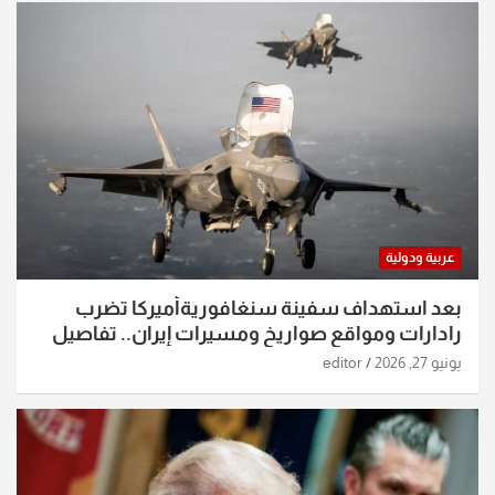
عربية ودولية
بعد استهداف سفينة سنغافوريةأميركا تضرب
رادارات ومواقع صواريخ ومسيرات إيران.. تفاصيل
الساعات الماضية
يونيو 27, 2026
editor