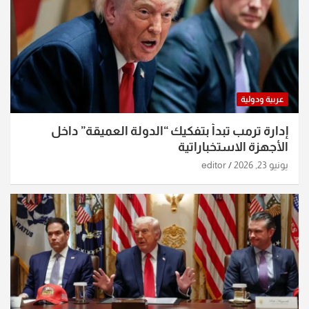
عربية ودولية
إدارة ترمب تبدأ بتفكيك “الدولة العميقة” داخل
الأجهزة الاستخباراتية
يونيو 23, 2026
editor