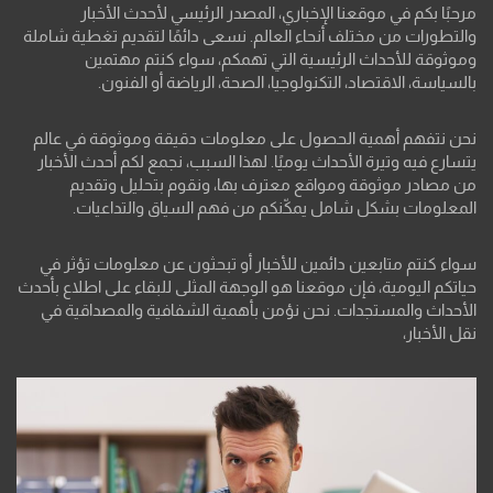
مرحبًا بكم في موقعنا الإخباري، المصدر الرئيسي لأحدث الأخبار
والتطورات من مختلف أنحاء العالم. نسعى دائمًا لتقديم تغطية شاملة
وموثوقة للأحداث الرئيسية التي تهمكم، سواء كنتم مهتمين
بالسياسة، الاقتصاد، التكنولوجيا، الصحة، الرياضة أو الفنون.
نحن نتفهم أهمية الحصول على معلومات دقيقة وموثوقة في عالم
يتسارع فيه وتيرة الأحداث يوميًا. لهذا السبب، نجمع لكم أحدث الأخبار
من مصادر موثوقة ومواقع معترف بها، ونقوم بتحليل وتقديم
المعلومات بشكل شامل يمكّنكم من فهم السياق والتداعيات.
سواء كنتم متابعين دائمين للأخبار أو تبحثون عن معلومات تؤثر في
حياتكم اليومية، فإن موقعنا هو الوجهة المثلى للبقاء على اطلاع بأحدث
الأحداث والمستجدات. نحن نؤمن بأهمية الشفافية والمصداقية في
نقل الأخبار،