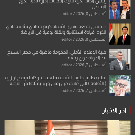
رئيس اتحاد الكرة يبارك انتخابات إدارة نادي الكرخ
الرياضي
أغسطس 8, 2026
editor
د. حسن جمعة يهنئ الأستاذ كريم حمادي برئاسة نادي
الكرخ: قيادة استثنائية ونقلة نوعية في الرياضة
العراقية
أغسطس 8, 2026
editor
خلية الإعلام الأمني: الحكومة ماضية في حصر السلاح
بيد الدولة دون رجعة
أغسطس 7, 2026
editor
بقلم/ ظافر جلود.. للأسف ما يحدث .وكاننا نرشح لوزارة
( الثقافة ) التي ماتت من زمان وزير يمثلها من النخبة
والإرث العظيم للثقافة العراقية..
أغسطس 7, 2026
editor
اخر الاخبار