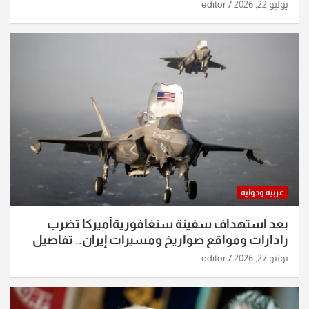
يوليو 22, 2026
editor
عربية ودولية
بعد استهداف سفينة سنغافوريةأميركا تضرب
رادارات ومواقع صواريخ ومسيرات إيران.. تفاصيل
الساعات الماضية
يونيو 27, 2026
editor