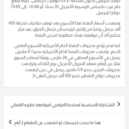
دولارًا للبرميل بحلول الساعة 03:57 بتوقيت جرينتش ، بينما ارتفع
خام غرب تكساس الوسيط الأمريكي 35 سنتًا ، أو 0.48٪ ، إلى 73.69
دولارًا للبرميل.
وصعدت أسعار النفط هذا الأسبوع بعد توقف صادرات قدرها 450
ألف برميل يوميا من إقليم كوردستان شمال العراق، بعد قرار
تحكيم أكد أن موافقة بغداد مطلوبة لشحن النفط.
كما قدم تراجع مخزونات النفط الخام الأمريكية الأسبوع الماضي
الدعم، تراجعت مخزونات النفط الخام الأمريكية بنحو 6.1 ملايين
برميل في الأسبوع المنتهي في 24 مارس، وفقًا لمصادر السوق
نقلاً عن أرقام معهد البترول الأمريكي يوم الثلاثاء، وتراجعت
مخزونات البنزين بنحو 5.9 ملايين برميل في حين ارتفعت
مخزونات نواتج التقطير بنحو 550 ألف برميل.انتهى/3
تصفّح
التشكيلة الاساسية لمنتخبنا الاولمبي لمواجهة نظيره العُماني
المقالات
هذا ما يحدث لجسمك لو امتنعت عن الطعام 3 أيام