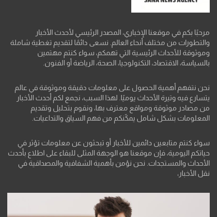
مرحبًا بكم في موقعنا الإخباري، المصدر الرئيسي لأحدث الأخبار
والتطورات من مختلف أنحاء العالم. نسعى دائمًا لتقديم تغطية شاملة
وموثوقة للأحداث الرئيسية التي تهمكم، سواء كنتم مهتمين
بالسياسة، الاقتصاد، التكنولوجيا، الصحة، الرياضة أو الفنون.
نحن نتفهم أهمية الحصول على معلومات دقيقة وموثوقة في عالم
يتسارع فيه وتيرة الأحداث يوميًا. لهذا السبب، نجمع لكم أحدث الأخبار
من مصادر موثوقة ومواقع معترف بها، ونقوم بتحليل وتقديم
المعلومات بشكل شامل يمكّنكم من فهم السياق والتداعيات.
سواء كنتم متابعين دائمين للأخبار أو تبحثون عن معلومات تؤثر في
حياتكم اليومية، فإن موقعنا هو الوجهة المثلى للبقاء على اطلاع بأحدث
الأحداث والمستجدات. نحن نؤمن بأهمية الشفافية والمصداقية في
نقل الأخبار،