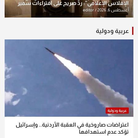
الإفلاس الإعلامي”: ردٌّ صريح على افتراءات سمير
الشكرجي
أغسطس 6, 2026
editor
عربية ودولية
عربية ودولية
اعتراضات صاروخية في العقبة الأردنية.. وإسرائيل
تؤكد عدم استهدافها