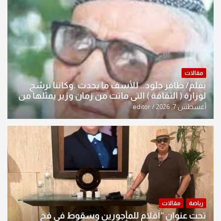
مقالات
بقلم/ ظافر جلود.. للأسف ما يحدث .وكاننا نرشح
لوزارة ( الثقافة ) التي ماتت من زمان وزير يمثلها من
النخبة والإرث العظيم للثقافة العراقية..
أغسطس 7, 2026
editor
رياضة
مقالات
تحت عنوان “أقلام للمأجورين وسقوط في فخ