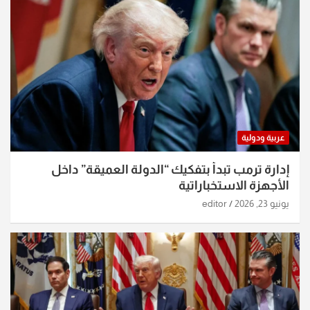
عربية ودولية
إدارة ترمب تبدأ بتفكيك “الدولة العميقة” داخل
الأجهزة الاستخباراتية
يونيو 23, 2026
editor