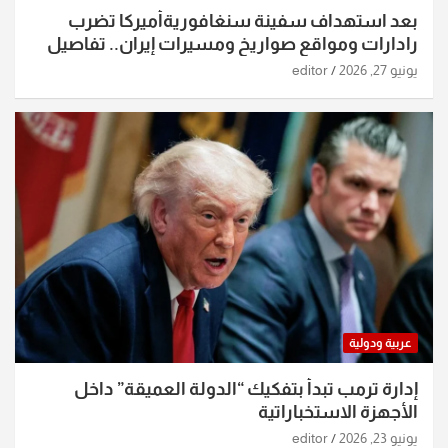
بعد استهداف سفينة سنغافوريةأميركا تضرب
رادارات ومواقع صواريخ ومسيرات إيران.. تفاصيل
الساعات الماضية
يونيو 27, 2026
editor
عربية ودولية
إدارة ترمب تبدأ بتفكيك “الدولة العميقة” داخل
الأجهزة الاستخباراتية
يونيو 23, 2026
editor