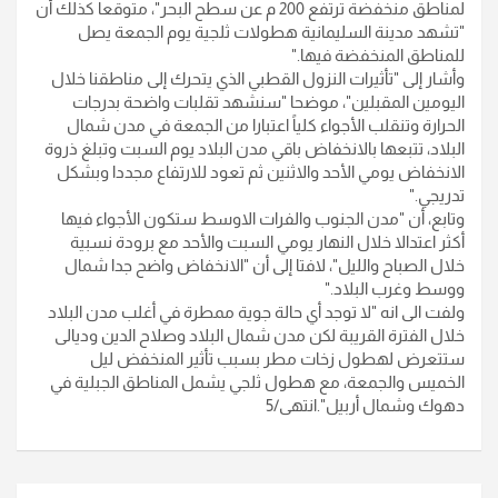
لمناطق منخفضة ترتفع 200 م عن سطح البحر"، متوقعا كذلك أن
"تشهد مدينة السليمانية هطولات ثلجية يوم الجمعة يصل
للمناطق المنخفضة فيها
".
وأشار إلى "تأثيرات النزول القطبي الذي يتحرك إلى مناطقنا خلال
اليومين المقبلين"، موضحا "سنشهد تقلبات واضحة بدرجات
الحرارة وتنقلب الأجواء كلياً اعتبارا من الجمعة في مدن شمال
البلاد، تتبعها بالانخفاض باقي مدن البلاد يوم السبت وتبلغ ذروة
الانخفاض يومي الأحد والاثنين ثم تعود للارتفاع مجددا وبشكل
تدريجي
".
وتابع، أن "مدن الجنوب والفرات الاوسط ستكون الأجواء فيها
أكثر اعتدالا خلال النهار يومي السبت والأحد مع برودة نسبية
خلال الصباح والليل"، لافتا إلى أن "الانخفاض واضح جدا شمال
ووسط وغرب البلاد
".
ولفت الى انه "لا توجد أي حالة جوية ممطرة في أغلب مدن البلاد
خلال الفترة القريبة لكن مدن شمال البلاد وصلاح الدين وديالى
ستتعرض لهطول زخات مطر بسبب تأثير المنخفض ليل
الخميس والجمعة، مع هطول ثلجي يشمل المناطق الجبلية في
دهوك وشمال أربيل".انتهى/5