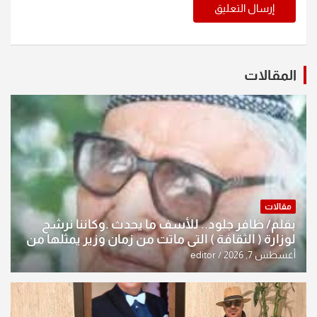
المقالات
مقالات
بقلم/ ظافر جلود.. للأسف ما يحدث .وكاننا نرشح
لوزارة ( الثقافة ) التي ماتت من زمان وزير يمثلها من
النخبة والإرث العظيم للثقافة العراقية..
أغسطس 7, 2026
editor