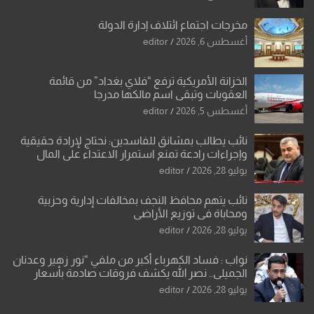
مخرجات اجتماع ائتلاف إدارة الدولة
أغسطس 6, 2026
editor
الخزانة الأمريكية ترفع “فلاي بغداد” من قائمة
العقوبات وتبقي اسم مالكها مدرجا
أغسطس 5, 2026
editor
نائب يطالب بمشانق للفاسدين: نحتاج لإرادة حقيقية
وإجراءات رادعة تمنع استمرار الاعتداء على المال
العام”.
يوليو 28, 2026
editor
نائب يتهم محافظ النجف بمخالفات إدارية وحزبية
ومحاباة في توزيع الأراضي
يوليو 28, 2026
editor
نواب : فساد الكهرباء أكبر من ملفي “نور زهير وعدنان
الجميلي.. نصر الله يكشف فروقات صادمة بأسعار
معدات الكهرباء وعقودها
يوليو 28, 2026
editor