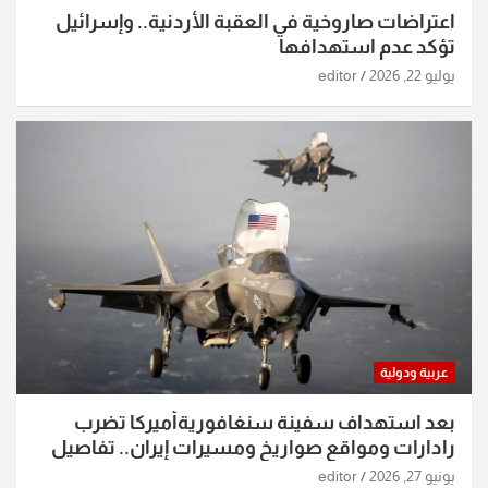
اعتراضات صاروخية في العقبة الأردنية.. وإسرائيل
تؤكد عدم استهدافها
يوليو 22, 2026
editor
عربية ودولية
بعد استهداف سفينة سنغافوريةأميركا تضرب
رادارات ومواقع صواريخ ومسيرات إيران.. تفاصيل
الساعات الماضية
يونيو 27, 2026
editor