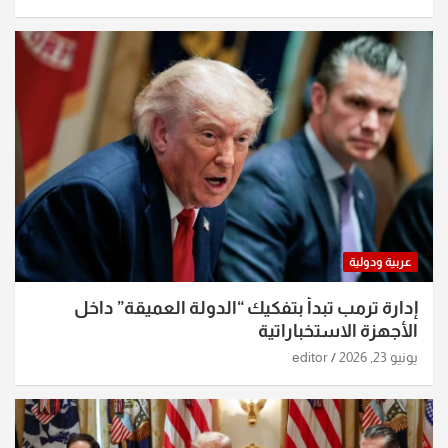
عربية ودولية
إدارة ترمب تبدأ بتفكيك “الدولة العميقة” داخل
الأجهزة الاستخباراتية
يونيو 23, 2026
editor