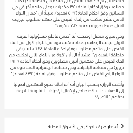
منفصلتين تم خلالهما القبض على متهم في منطقة الكريعات
مطلوب وفق احكام المادة (٣٢ مخدرات) وعلى متهم آخر في حي
البساتين وفق احكام المادة(٤٣٢ تهديد)، مبينةً أن "مفارز اللواء
الثامن عشر تمكنت من إلقاء القبض على متهم مطلوب بجريمة
القتل ضبط بحوزته بندقية كلاشنكوف
".
وفي سياق متصل اوضحت أنه "ضمن قاطع مسؤولية الفرقة
الاولى بجانب الرصافة ببغداد تمكنت قوة من اللواء الاول من القاء
القبض على متهم مطلوب وفق احكام المادة(٤٤١ تسليب) في
منطقة النهروان"، مشيرةً الى أن "قوة من اللواء الثاني تمكنت من
القاء القبض على متهمين أثنين مطلوبين وفق أحكام المادة (٢٩٣
تزوير) في منطقة البلديات، وفي منطقة الزعفرانية القت قوة من
اللواء الرابع القبض على متهم مطلوب وفق المادة( ٤٣٢ تهديد
)".
وأكدت الوزارة بحسب البيان أنه "تم إحالة جميع المتهمين اصوليا
إلى الجهات ذات الاختصاص لإكمال الإجراءات القانونية اللازمة
بحقهم
".انتهى/3
تصفّح
أسعار صرف الدولار في الأسواق المحلية
المقالات