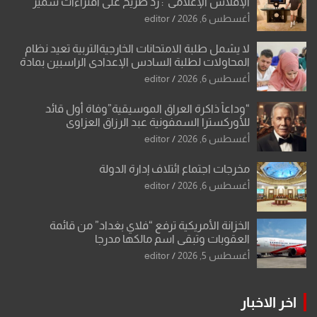
الإفلاس الإعلامي”: ردٌّ صريح على افتراءات سمير
الشكرجي
أغسطس 6, 2026
editor
لا يشمل طلبة الامتحانات الخارجيةالتربية تعيد نظام
المحاولات لطلبة السادس الإعدادي الراسبين بمادة
أو مادتين
أغسطس 6, 2026
editor
“وداعاً ذاكرة العراق الموسيقية”وفاة أول قائد
للأوركسترا السمفونية عبد الرزاق العزاوي
أغسطس 6, 2026
editor
مخرجات اجتماع ائتلاف إدارة الدولة
أغسطس 6, 2026
editor
الخزانة الأمريكية ترفع “فلاي بغداد” من قائمة
العقوبات وتبقي اسم مالكها مدرجا
أغسطس 5, 2026
editor
اخر الاخبار