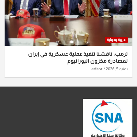
عربية ودولية
ترمب: ناقشنا تنفيذ عملية عسكرية في إيران
لمصادرة مخزون اليورانيوم
يونيو 5, 2026
editor