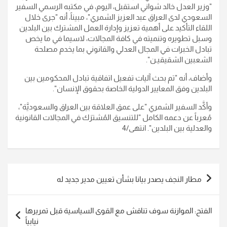
"وزير العدل خالد شواني استقبل، اليوم، في مكتبه الرسمي السفير
السعودي لدى العراق عبد العزيز الشمري"، مبيناً، أنه "جرى خلال
اللقاء التأكيد على أهمية تعزيز وإدارة العمل المشترك بين البلدين
وسبل تطويره وتنميته في كافة المجالات، لاسيما في ما يخص
تبادل الخبرات في المجال العدلي والقانوني بما يخدم مصلحة
الشعبين الشقيقيـن".
وأضاف، أنه "تم بحث آليات تفعيل اتفاقية تبادل المحكومين بين
البلدين وفق ‏المعايير الدولية الخاصة بحقوق الإنسان".
وأكَّد السفير الشمري "على عمق العلاقة بين العراق والسعوديَّة"،
مُعرباً عن دعمه الكامل "للتنسيق المُشترَك في المجالات القانونية
والعدلية بين البلدين". انتهى/4
تصفّح
مطار النجف يصدر بيانا بشأن تعيين مدير جديد له
المقالات
الفتح: الموازنة سوف تناقش مع القوى السياسية قبل تمريرها
نيابياً