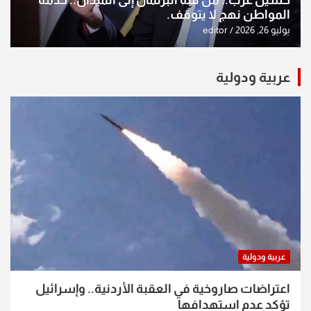
حسين عرب.. من قبة البرلمان إلى الميدان.. خدمة
المواطن نهج لا يتوقف.
يوليو 26, 2026
editor
عربية ودولية
عربية ودولية
اعتراضات صاروخية في العقبة الأردنية.. وإسرائيل
تؤكد عدم استهدافها