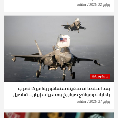
يوليو 22, 2026
editor
عربية ودولية
بعد استهداف سفينة سنغافوريةأميركا تضرب
رادارات ومواقع صواريخ ومسيرات إيران.. تفاصيل
الساعات الماضية
يونيو 27, 2026
editor