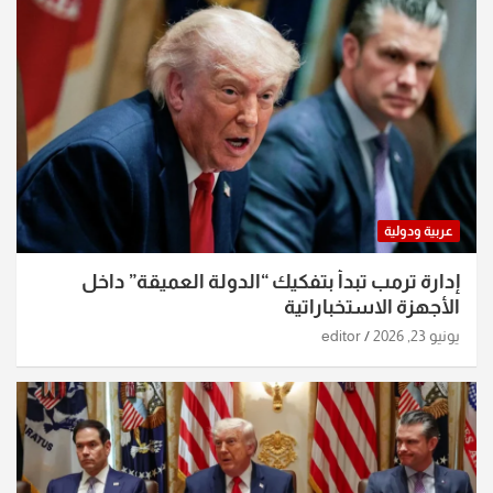
عربية ودولية
إدارة ترمب تبدأ بتفكيك “الدولة العميقة” داخل
الأجهزة الاستخباراتية
يونيو 23, 2026
editor