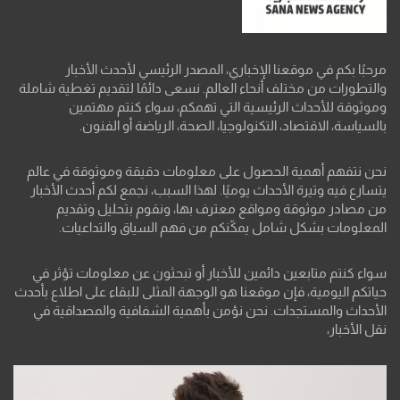
مرحبًا بكم في موقعنا الإخباري، المصدر الرئيسي لأحدث الأخبار
والتطورات من مختلف أنحاء العالم. نسعى دائمًا لتقديم تغطية شاملة
وموثوقة للأحداث الرئيسية التي تهمكم، سواء كنتم مهتمين
بالسياسة، الاقتصاد، التكنولوجيا، الصحة، الرياضة أو الفنون.
نحن نتفهم أهمية الحصول على معلومات دقيقة وموثوقة في عالم
يتسارع فيه وتيرة الأحداث يوميًا. لهذا السبب، نجمع لكم أحدث الأخبار
من مصادر موثوقة ومواقع معترف بها، ونقوم بتحليل وتقديم
المعلومات بشكل شامل يمكّنكم من فهم السياق والتداعيات.
سواء كنتم متابعين دائمين للأخبار أو تبحثون عن معلومات تؤثر في
حياتكم اليومية، فإن موقعنا هو الوجهة المثلى للبقاء على اطلاع بأحدث
الأحداث والمستجدات. نحن نؤمن بأهمية الشفافية والمصداقية في
نقل الأخبار،