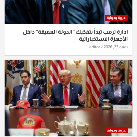
عربية ودولية
إدارة ترمب تبدأ بتفكيك “الدولة العميقة” داخل
الأجهزة الاستخباراتية
يونيو 23, 2026
editor
عربية ودولية