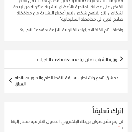
معلومات استخبارية دقيقة وبكمين محكم، تمكنت من القاء
القبض على عصابة للمتاجرة بالأعضاء البشرية متكونة من اربعة
اشخاص اثناء نقلهم شخص لبيع أعضاء البشرية من محافظة
صلاح الدين الى محافظة السليمانية".
واضاف "تم اتخاذ الاجراءات القانونية اللازمة بحقهم".انتهى/3
تصفّح
وزارة الشباب تعلن زيادة سعة ملعب التاجيات
المقالات
دمشق تتهم واشنطن بسرقة النفط الخام والعبور به باتجاه
العراق
اترك تعليقاً
لن يتم نشر عنوان بريدك الإلكتروني.
الحقول الإلزامية مشار إليها
بـ
*