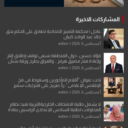
المشاركات الاخيرة
عاجل | محكمة التمييز الاتحادية تصادق على الحكم بحق
خالد عبد الواحد كبيان
أغسطس 6, 2026
editor
فؤاد حسين : دول المنطقة تسعى لوقف إطلاق النار
وإعادة فتح مضيق هرمز .. والعراق يطرح ورقة بشأن
تحولات القدس
أغسطس 6, 2026
editor
تحت عنوان “أقلام للمأجورين وسقوط في فخ
الإفلاس الإعلامي”: ردٌّ صريح على افتراءات سمير
الشكرجي
أغسطس 6, 2026
editor
لا يشمل طلبة الامتحانات الخارجيةالتربية تعيد نظام
المحاولات لطلبة السادس الإعدادي الراسبين بمادة
أو مادتين
أغسطس 6, 2026
editor