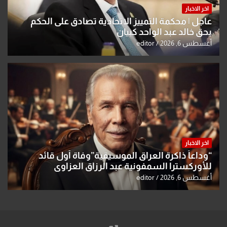
اخر الاخبار
عاجل | محكمة التمييز الاتحادية تصادق على الحكم
بحق خالد عبد الواحد كبيان
أغسطس 6, 2026
editor
اخر الاخبار
“وداعاً ذاكرة العراق الموسيقية”وفاة أول قائد
للأوركسترا السمفونية عبد الرزاق العزاوي
أغسطس 6, 2026
editor