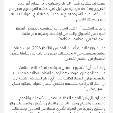
تنفيذا لتوجيهات رئيس الوزراء وإشراف وزير التجارة أثير داود
الغريري ومتابعة ميدانية من قبل لمى هاشم الموسوي مدير عام
الشركة، بادرت الشركة بفتح منافذ تسويقية لبيع المواد الغذائية
ومن ضمنها اللحوم".
وأضاف المكتب، أن" هذه المبادرات أسهمت بانخفاض أسعار
المواد في الأسواق والحد من ارتفاعها، وسيتم فتح منافذ
تسويقية في المحافظات كافة".
وكانت وزارة التجارة، أعلنت الخميس (16/آذار/2023)، قرب افتتاح
منافذ تسويقية في 4 محافظات ضمن إجراءات من شأنها خفض
الأسعار في الشهر الفضيل.
وأضافت، أن" الأسبوع المقبل سيشهد افتتاح تلك المنافذ،
وسيجد المواطن بموجب هذا الإجراء المواد الغذائية كافة بأسعار
تنافسية توازي أسعار الكلفة بدون أي أرباح للشركة"، لافتة إلى،
أن" تلك الإجراءات ستسهم بخفض أسعار المواد الغذائية خلال
شهر رمضان".
وأشارت إلى، أن" المواد الغذائية تتضمن (الأسماك واللحوم
والعصائر والدجاج وبيض المائدة والألبان والأجبان والبقوليات والرز
والشاي وغيرها من المواد الأخرى، فضلا عن المناديل وحفاظات