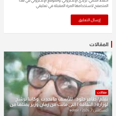
احفظ اسمي، بريدي الإلكتروني، والموقع الإلكتروني في هذا
المتصفح لاستخدامها المرة المقبلة في تعليقي.
المقالات
مقالات
بقلم/ ظافر جلود.. للأسف ما يحدث .وكاننا نرشح
لوزارة ( الثقافة ) التي ماتت من زمان وزير يمثلها من
النخبة والإرث العظيم للثقافة العراقية..
أغسطس 7, 2026
editor