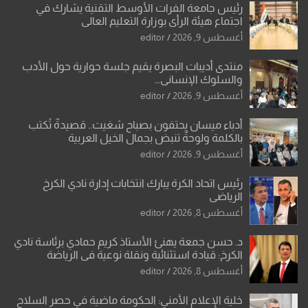
رئيس جامعة الفرات الأوسط التقنية يشارك في
اجتماع هيئة الرأي بوزارة التعليم العالي
أغسطس 9, 2026
editor
منتدى أديبات البصرة يقيم جلسة حوارية حول الأدب
والسلوك الإنساني…
أغسطس 9, 2026
editor
أدباء ميسان يحتفون بصباح شغيت.. قصيدةٌ تُكتب
بالكلمة ولوحةٌ تنبض بجمال الخيل العربية
أغسطس 9, 2026
editor
رئيس اتحاد الكرة يبارك انتخابات إدارة نادي الكرخ
الرياضي
أغسطس 8, 2026
editor
د. حسن جمعة يهنئ الأستاذ كريم حمادي برئاسة نادي
الكرخ: قيادة استثنائية ونقلة نوعية في الرياضة
العراقية
أغسطس 8, 2026
editor
خلية الإعلام الأمني: الحكومة ماضية في حصر السلاح