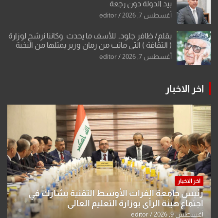
بيد الدولة دون رجعة
أغسطس 7, 2026
editor
بقلم/ ظافر جلود.. للأسف ما يحدث .وكاننا نرشح لوزارة
( الثقافة ) التي ماتت من زمان وزير يمثلها من النخبة
والإرث العظيم للثقافة العراقية..
أغسطس 7, 2026
editor
اخر الاخبار
اخر الاخبار
رئيس جامعة الفرات الأوسط التقنية يشارك في
اجتماع هيئة الرأي بوزارة التعليم العالي
أغسطس 9, 2026
editor