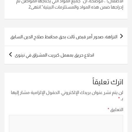
الأطفال)"، موضحة، أن" جميع المواد التي يحتاجها المواطن تم
إدراجها ضمن هذه المواد والمستلزمات البيتية".انتهى2
تصفّح
النزاهة: صدور أمر قبض ثالث بحق محافظ صلاح الدين السابق
المقالات
اندلاع حريق بمعمل كبريت المشراق في نينوى
اترك تعليقاً
لن يتم نشر عنوان بريدك الإلكتروني.
الحقول الإلزامية مشار إليها
بـ
*
التعليق
*