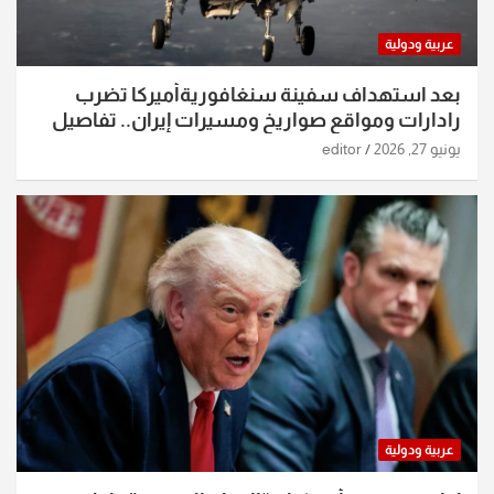
عربية ودولية
بعد استهداف سفينة سنغافوريةأميركا تضرب
رادارات ومواقع صواريخ ومسيرات إيران.. تفاصيل
الساعات الماضية
يونيو 27, 2026
editor
عربية ودولية