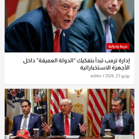
عربية ودولية
إدارة ترمب تبدأ بتفكيك “الدولة العميقة” داخل
الأجهزة الاستخباراتية
يونيو 23, 2026
editor