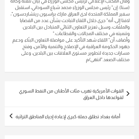
وقال المكتب الإعلامي لرئيس مجلس الوزراء في بيان تلقته وكالة
(سنا): إن" رئيس مجلس الوزراء محمد شياع السوداني، استقبل
سفير المملكة المتحدة لدى العراق مارك براسيون ريتشاردسون"،
لافتا إلى، أنه" جرى خلال اللقاء التباحث بشأن عدد من القضايا
والملفّات، وسبل تعزيز التعاون الثنائي المتبادل بين البلدين
وتنميته في مختلف المجالات والقطاعات
".
وأضاف، أن" اللقاء شهد التأكيد على مواصلة التعاون البنّاء، ودعم
جهود الحكومة العراقية في الإصلاح والتنمية والأمن، وفتح
مسارات جديدة لتطوير مستوى العلاقات بين البلدين، وعلى
مختلف الصعد
".
انتهى/م
تصفّح
القوات الأمريكية تهرب مئات الأطنان من النفط السوري
المقالات
لقواعدها داخل العراق
أمانة بغداد تطلق حملة كبرى لإعادة إحياء المناطق التراثية