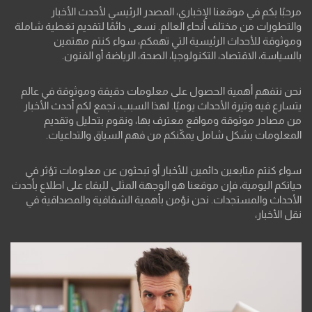
مرحبًا بكم في موقعنا الإخباري، المصدر الرئيسي لأحدث الأخبار
والتطورات من مختلف أنحاء العالم. نسعى دائمًا لتقديم تغطية شاملة
وموثوقة للأحداث الرئيسية التي تهمكم، سواء كنتم مهتمين
بالسياسة، الاقتصاد، التكنولوجيا، الصحة، الرياضة أو الفنون.
نحن نتفهم أهمية الحصول على معلومات دقيقة وموثوقة في عالم
يتسارع فيه وتيرة الأحداث يوميًا. لهذا السبب، نجمع لكم أحدث الأخبار
من مصادر موثوقة ومواقع معترف بها، ونقوم بتحليل وتقديم
المعلومات بشكل شامل يمكّنكم من فهم السياق والتداعيات.
سواء كنتم متابعين دائمين للأخبار أو تبحثون عن معلومات تؤثر في
حياتكم اليومية، فإن موقعنا هو الوجهة المثلى للبقاء على اطلاع بأحدث
الأحداث والمستجدات. نحن نؤمن بأهمية الشفافية والمصداقية في
نقل الأخبار،