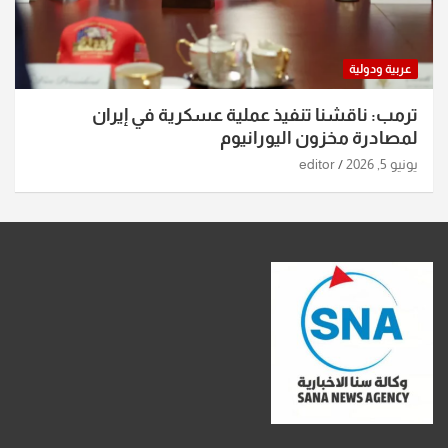
عربية ودولية
ترمب: ناقشنا تنفيذ عملية عسكرية في إيران
لمصادرة مخزون اليورانيوم
يونيو 5, 2026
editor