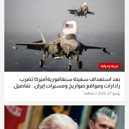
عربية ودولية
بعد استهداف سفينة سنغافوريةأميركا تضرب
رادارات ومواقع صواريخ ومسيرات إيران.. تفاصيل
الساعات الماضية
يونيو 27, 2026
editor