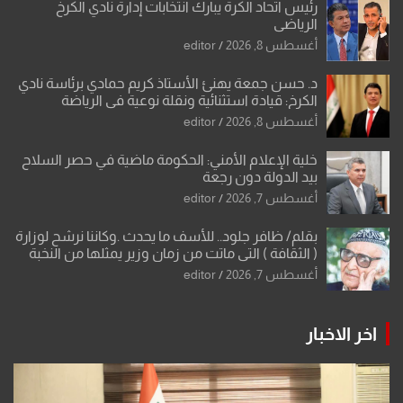
رئيس اتحاد الكرة يبارك انتخابات إدارة نادي الكرخ
الرياضي
أغسطس 8, 2026
editor
د. حسن جمعة يهنئ الأستاذ كريم حمادي برئاسة نادي
الكرخ: قيادة استثنائية ونقلة نوعية في الرياضة
العراقية
أغسطس 8, 2026
editor
خلية الإعلام الأمني: الحكومة ماضية في حصر السلاح
بيد الدولة دون رجعة
أغسطس 7, 2026
editor
بقلم/ ظافر جلود.. للأسف ما يحدث .وكاننا نرشح لوزارة
( الثقافة ) التي ماتت من زمان وزير يمثلها من النخبة
والإرث العظيم للثقافة العراقية..
أغسطس 7, 2026
editor
اخر الاخبار