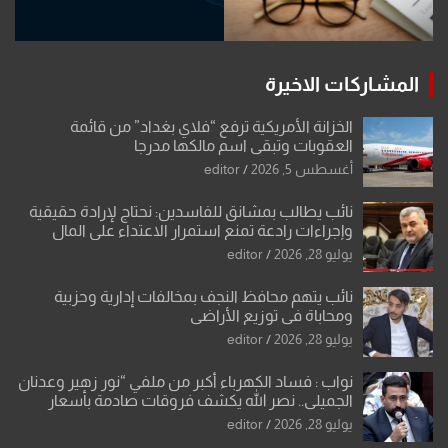
المشاركات الاخيرة
الخزانة الأمريكية ترفع “فلاي بغداد” من قائمة
العقوبات وتبقي اسم مالكها مدرجا
أغسطس 5, 2026
editor
نائب يطالب بمشانق للفاسدين: نحتاج لإرادة حقيقية
وإجراءات رادعة تمنع استمرار الاعتداء على المال
العام”.
يوليو 28, 2026
editor
نائب يتهم محافظ النجف بمخالفات إدارية وحزبية
ومحاباة في توزيع الأراضي
يوليو 28, 2026
editor
نواب : فساد الكهرباء أكبر من ملفي “نور زهير وعدنان
الجميلي.. نصر الله يكشف فروقات صادمة بأسعار
معدات الكهرباء وعقودها
يوليو 28, 2026
editor