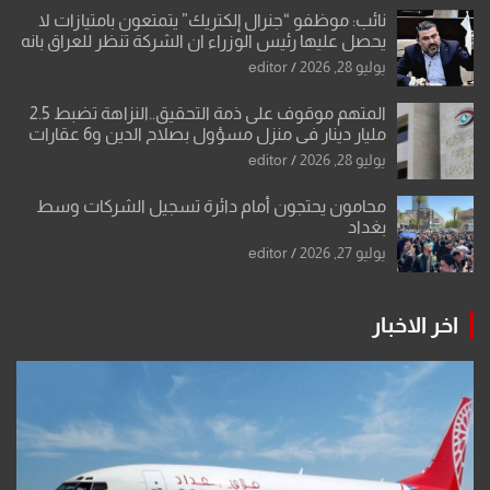
نائب: موظفو “جنرال إلكتريك” يتمتعون بامتيازات لا
يحصل عليها رئيس الوزراء ان الشركة تنظر للعراق بانه
بلد ضعيف وتفرض شروطها
يوليو 28, 2026
editor
المتهم موقوف على ذمة التحقيق..النزاهة تضبط 2.5
مليار دينار في منزل مسؤول بصلاح الدين و6 عقارات
باسم زوجته
يوليو 28, 2026
editor
محامون يحتجون أمام دائرة تسجيل الشركات وسط
بغداد
يوليو 27, 2026
editor
اخر الاخبار