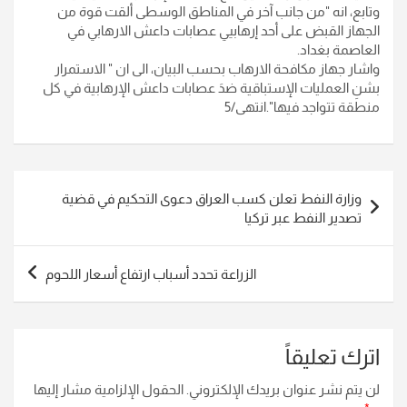
وتابع، انه "من جانب آخر في المناطق الوسطى ألقت قوة من
الجهاز القبض على أحد إرهابيي عصابات داعش الارهابي في
العاصمة بغداد
.
واشار جهاز مكافحة الارهاب بحسب البيان، الى ان " الاستمرار
بشنِ العمليات الإستباقية ضدَ عصابات داعش الإرهابية في كل
منطقة تتواجد فيها".انتهى/5
تصفّح
وزارة النفط تعلن كسب العراق دعوى التحكيم في قضية
المقالات
تصدير النفط عبر تركيا
الزراعة تحدد أسباب ارتفاع أسعار اللحوم
اترك تعليقاً
لن يتم نشر عنوان بريدك الإلكتروني.
الحقول الإلزامية مشار إليها