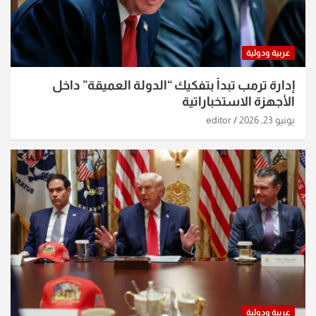
عربية ودولية
إدارة ترمب تبدأ بتفكيك “الدولة العميقة” داخل
الأجهزة الاستخباراتية
يونيو 23, 2026
editor
عربية ودولية