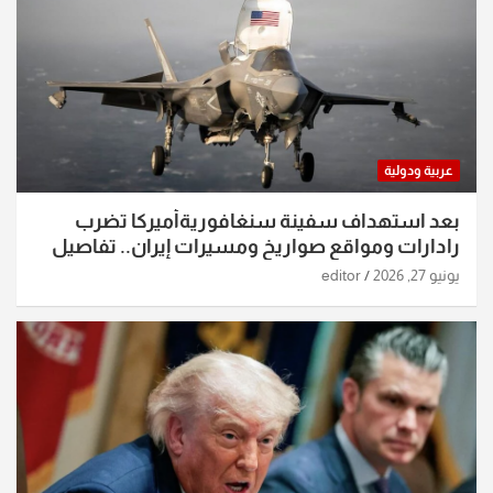
عربية ودولية
بعد استهداف سفينة سنغافوريةأميركا تضرب
رادارات ومواقع صواريخ ومسيرات إيران.. تفاصيل
الساعات الماضية
يونيو 27, 2026
editor