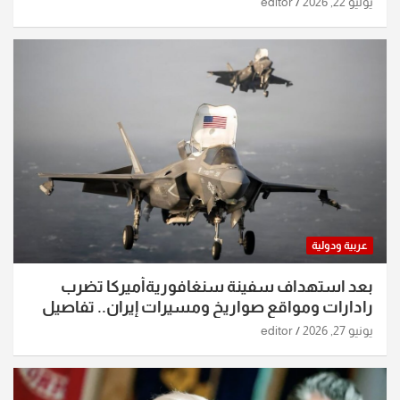
يوليو 22, 2026
editor
عربية ودولية
بعد استهداف سفينة سنغافوريةأميركا تضرب
رادارات ومواقع صواريخ ومسيرات إيران.. تفاصيل
الساعات الماضية
يونيو 27, 2026
editor