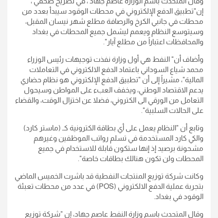
وقال المتحدث باسم الوزارة عاصم جهاد ، في تصريح صحفي ،
إن"تطبيق الدفع الإلكتروني في محطات الوقود سيبدأ بعدد من
محطات في جانبي الكرخ والرصافة مطلع شهر نيسان المقبل،
وسيتوسع النظام ويعمم ليشمل جميع المحطات في بغداد
والمحافظات اعتباراً من مطلع آيار".
وأضاف أن" النفط هي أول وزارة نفذت توجيهات رئيس الوزراء
محمد شياع السوداني باعتماد الدفع الالكتروني في التعاملات
المالية"، مشيراً إلى أن "تطبيق الدفع الإلكتروني هو نظام حضاري
يدعم الاقتصاد الوطني، ويخفف العبء على المواطن وسيحول
التعامل من الورقي الى الكتروني، فضلا عن اختزال الوقت، والقضاء
على الحالات السلبية".
وتابع أن "النظام يعمل على أي بطاقة الكترونية كـ (ماستر كارد)
والكي كارد المستخدمة في تسلم رواتب الموظفين وغيرهم
مشحونة برصيد إذ إنها ستكون قابلة للاستخدام في جميع
المحطات ولن تكون هنالك بطاقات خاصة".
وكانت شركة توزيع المنتجات النفطية قد باشرت الخميس الماضي
بتجربة عملية الدفع الالكتروني (POS) في عدد من محطات تعبئة
الوقود في بغداد.
وقال المتحدث باسم وزارة النفط عاصم جهاد، إن "شركة توزيع