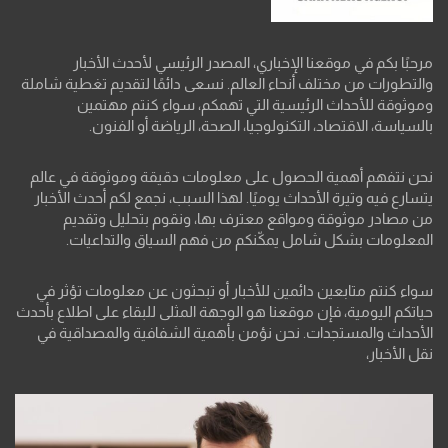
مرحبًا بكم في موقعنا الإخباري، المصدر الرئيسي لأحدث الأخبار
والتطورات من مختلف أنحاء العالم. نسعى دائمًا لتقديم تغطية شاملة
وموثوقة للأحداث الرئيسية التي تهمكم، سواء كنتم مهتمين
بالسياسة، الاقتصاد، التكنولوجيا، الصحة، الرياضة أو الفنون.
نحن نتفهم أهمية الحصول على معلومات دقيقة وموثوقة في عالم
يتسارع فيه وتيرة الأحداث يوميًا. لهذا السبب، نجمع لكم أحدث الأخبار
من مصادر موثوقة ومواقع معترف بها، ونقوم بتحليل وتقديم
المعلومات بشكل شامل يمكّنكم من فهم السياق والتداعيات.
سواء كنتم متابعين دائمين للأخبار أو تبحثون عن معلومات تؤثر في
حياتكم اليومية، فإن موقعنا هو الوجهة المثلى للبقاء على اطلاع بأحدث
الأحداث والمستجدات. نحن نؤمن بأهمية الشفافية والمصداقية في
نقل الأخبار،