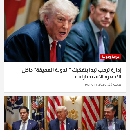
عربية ودولية
إدارة ترمب تبدأ بتفكيك “الدولة العميقة” داخل
الأجهزة الاستخباراتية
يونيو 23, 2026
editor