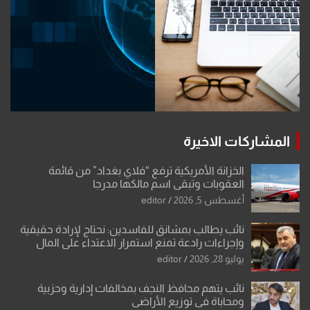
المشاركات الاخيرة
الخزانة الأمريكية ترفع “فلاي بغداد” من قائمة
العقوبات وتبقي اسم مالكها مدرجا
أغسطس 5, 2026
editor
نائب يطالب بمشانق للفاسدين: نحتاج لإرادة حقيقية
وإجراءات رادعة تمنع استمرار الاعتداء على المال
العام”.
يوليو 28, 2026
editor
نائب يتهم محافظ النجف بمخالفات إدارية وحزبية
ومحاباة في توزيع الأراضي