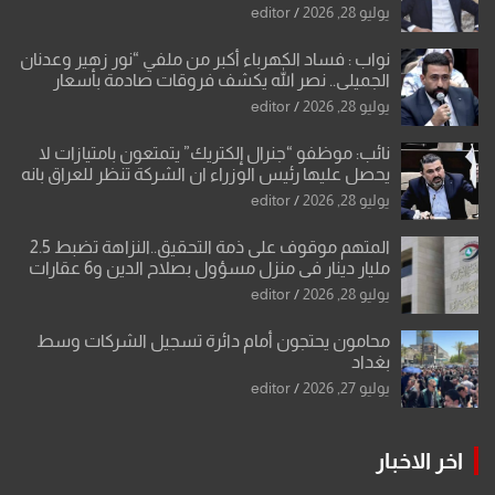
يوليو 28, 2026
editor
نواب : فساد الكهرباء أكبر من ملفي “نور زهير وعدنان
الجميلي.. نصر الله يكشف فروقات صادمة بأسعار
معدات الكهرباء وعقودها
يوليو 28, 2026
editor
نائب: موظفو “جنرال إلكتريك” يتمتعون بامتيازات لا
يحصل عليها رئيس الوزراء ان الشركة تنظر للعراق بانه
بلد ضعيف وتفرض شروطها
يوليو 28, 2026
editor
المتهم موقوف على ذمة التحقيق..النزاهة تضبط 2.5
مليار دينار في منزل مسؤول بصلاح الدين و6 عقارات
باسم زوجته
يوليو 28, 2026
editor
محامون يحتجون أمام دائرة تسجيل الشركات وسط
بغداد
يوليو 27, 2026
editor
اخر الاخبار