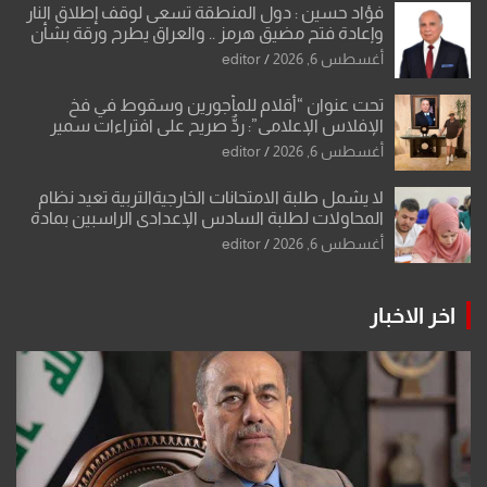
فؤاد حسين : دول المنطقة تسعى لوقف إطلاق النار
وإعادة فتح مضيق هرمز .. والعراق يطرح ورقة بشأن
تحولات القدس
أغسطس 6, 2026
editor
تحت عنوان “أقلام للمأجورين وسقوط في فخ
الإفلاس الإعلامي”: ردٌّ صريح على افتراءات سمير
الشكرجي
أغسطس 6, 2026
editor
لا يشمل طلبة الامتحانات الخارجيةالتربية تعيد نظام
المحاولات لطلبة السادس الإعدادي الراسبين بمادة
أو مادتين
أغسطس 6, 2026
editor
اخر الاخبار