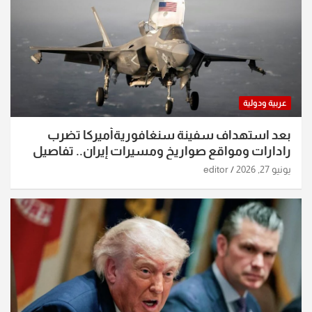
عربية ودولية
بعد استهداف سفينة سنغافوريةأميركا تضرب
رادارات ومواقع صواريخ ومسيرات إيران.. تفاصيل
الساعات الماضية
يونيو 27, 2026
editor