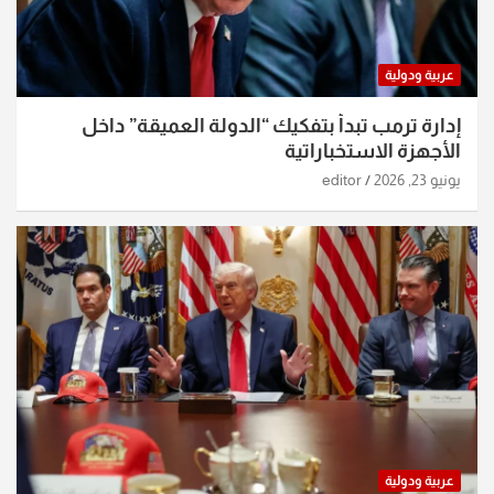
عربية ودولية
إدارة ترمب تبدأ بتفكيك “الدولة العميقة” داخل
الأجهزة الاستخباراتية
يونيو 23, 2026
editor
عربية ودولية