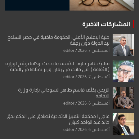
المشاركات الاخيرة
خلية الإعلام الأمني: الحكومة ماضية في حصر السلاح
بيد الدولة دون رجعة
أغسطس 7, 2026
editor
بقلم/ ظافر جلود.. للأسف ما يحدث .وكاننا نرشح لوزارة
( الثقافة ) التي ماتت من زمان وزير يمثلها من النخبة
والإرث العظيم للثقافة العراقية..
أغسطس 7, 2026
editor
الزيدي يكلّف قاسم طاهر السوداني بإدارة وزارة
الثقافة
أغسطس 6, 2026
editor
عاجل | محكمة التمييز الاتحادية تصادق على الحكم بحق
خالد عبد الواحد كبيان
أغسطس 6, 2026
editor