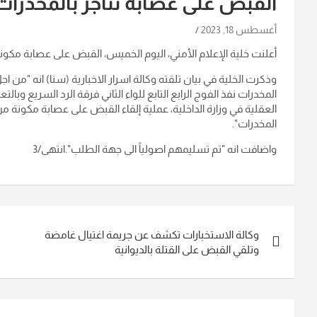
القبض على عصابة تتاجر بالمخدرات ف
أغسطس 18, 2023
أعلنت خلية الإعلام الأمني، اليوم الخميس، القبض على عصابة مكونة
وذكرت الخلية في بيان تلقته وكالة اسرار الاخبارية (سنا) انه "من
المخدرات نفذ الفوج الرابع التابع للواء الثاني فرقة الرد السريع و
المخدرات".
واضافت انه "تم تسليمهم اصولياً الى جهة الطلب".انتهى/3
تصفّح
وكالة الاستخبارات تكشف عن جريمة اغتيال غامضة
المقالات
وتلقي القبض على القتلة بالديوانية