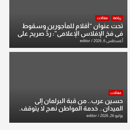
رياضة
مقالات
تحت عنوان “أقلام للمأجورين وسقوط
في فخ الإفلاس الإعلامي”: ردٌّ صريح على
افتراءات سمير الشكرجي
أغسطس 6, 2026
editor
مقالات
حسين عرب.. من قبة البرلمان إلى
الميدان.. خدمة المواطن نهج لا يتوقف.
يوليو 26, 2026
editor