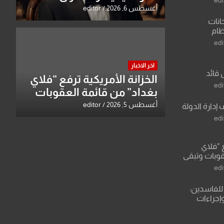
للأوركسترا السمفونية عبد
أغسطس 6, 2026
editor
الرزاق العزاوي
انات
نظام
لسادس
edi
ادة أو مادتين
اخر الاخبار
 قائد
الخزانة الأمريكية ترفع “فلاي
 عبد الرزاق
edi
بغداد” من قائمة العقوبات
وتبقي اسم مالكها مدرجا
أغسطس 5, 2026
editor
 إدارة الدولة
edi
ع “فلاي
قوبات وتبقي
edi
للفاسدين:
وإجراءات
لاعتداء على