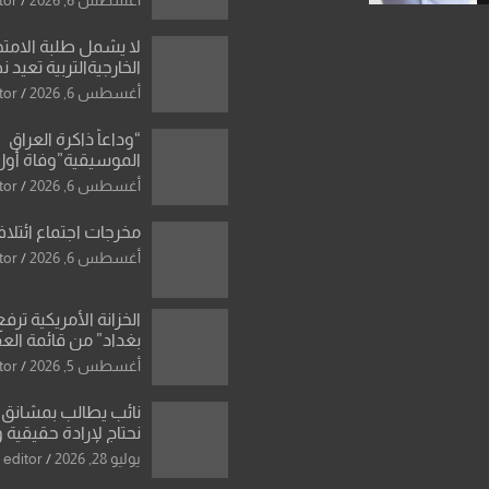
سمير الشكرجي
لا يشمل طلبة الامتح
الخارجيةالتربية تعيد 
المحاولات لطلبة ا
أغسطس 6, 2026
tor
الإعدادي الراسبين بم
“وداعاً ذاكرة العراق
الموسيقية”وفاة أول
للأوركسترا السمفونية
أغسطس 6, 2026
tor
العزاوي
مخرجات اجتماع ائتلاف
أغسطس 6, 2026
tor
الخزانة الأمريكية ترف
بغداد” من قائمة الع
اسم مالكها مدرجا
أغسطس 5, 2026
tor
نائب يطالب بمشانق 
نحتاج لإرادة حقيقية 
رادعة تمنع استمرار ا
يوليو 28, 2026
editor
المال العام”.