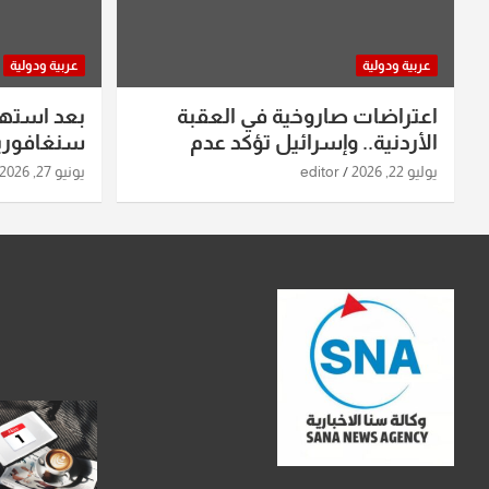
عربية ودولية
عربية ودولية
اعتراضات صاروخية في العقبة
بعد استه
الأردنية.. وإسرائيل تؤكد عدم
سنغافورية
استهدافها
ومواقع صو
يوليو 22, 2026
editor
يونيو 27, 2026
تفاصيل ال