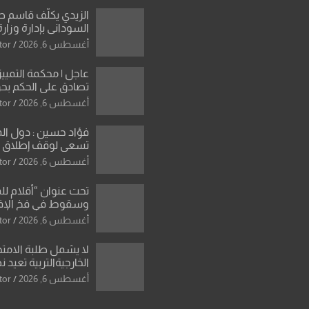
العراقية..
الزيدي يكلّف قاسم 
السوداني بإدارة وزارة
أغسطس 6, 2026
tor
عاجل | محكمة التمييز 
تصادق على الحكم بحق
الواحد كبيان
أغسطس 6, 2026
tor
فؤاد حسين : دول ال
تسعى لوقف إطلاق الن
فتح مضيق هرمز .. وا
أغسطس 6, 2026
tor
ورقة بشأن تحولات 
تحت عنوان “أقلام لل
وسقوط في فخ الإ
الإعلامي”: ردٌّ صريح 
أغسطس 6, 2026
tor
سمير الشكرجي
لا يشمل طلبة الامتح
الخارجيةالتربية تعيد 
المحاولات لطلبة ا
أغسطس 6, 2026
tor
الإعدادي الراسبين بم