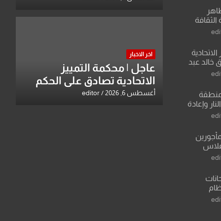
طاهر
 الثقافة
edi
الاتحادية
اخر الاخبار
 خالد عبد
عاجل | محكمة التمييز
edi
الاتحادية تصادق على الحكم
بحق خالد عبد الواحد كبيان
أغسطس 6, 2026
editor
منطقة
ار وإعادة
لعراق يطرح
edi
القدس
مأجورين
فلاس
على افتراءات
edi
انات
نظام
لسادس
edi
ادة أو مادتين