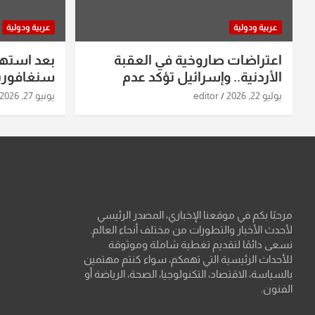
عربية ودولية
عربية ودولية
اعتراضات صاروخية في العقبة
بعد استه
الأردنية.. وإسرائيل تؤكد عدم
سنغافورية
استهدافها
ومواقع صو
يوليو 22, 2026
editor
يونيو 27, 2026
تفاصيل ال
مرحبًا بكم في موقعنا الإخباري، المصدر الرئيسي
لأحدث الأخبار والتطورات من مختلف أنحاء العالم.
نسعى دائمًا لتقديم تغطية شاملة وموثوقة
للأحداث الرئيسية التي تهمكم، سواء كنتم مهتمين
بالسياسة، الاقتصاد، التكنولوجيا، الصحة، الرياضة أو
الفنون.