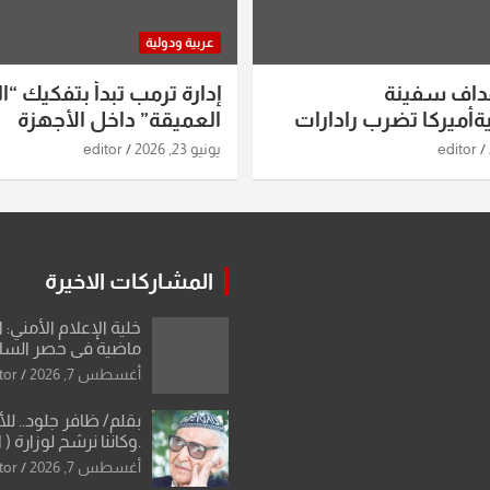
عربية ودولية
داف سفينة
إدارة ترمب تبدأ بتفكيك “ال
أميركا تضرب رادارات
العميقة” داخل الأجهزة
اريخ ومسيرات إيران..
الاستخباراتية
editor
يونيو 23, 2026
editor
ساعات الماضية
المشاركات الاخيرة
خلية الإعلام الأمني: 
ماضية في حصر السلاح
دون رجعة
أغسطس 7, 2026
tor
بقلم/ ظافر جلود.. ل
.وكاننا نرشح لوزارة ( ا
ماتت من زم
أغسطس 7, 2026
tor
النخبة والإرث العظيم