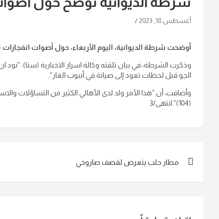
شرطة الديوانية توضح حول أصوات 
أغسطس 18, 2023
أوضحت شرطة الديوانية، اليوم الأربعاء، حول أصوات انفجارات ب
وذكرت الشرطة، في بيان تلقته وكالة اسرار الاخبارية (سنا): "نود
الجو قبل لحظات تعود إلى صيانة في أنبوب الغاز".
وأضافت، أن "هذا الأمر ولد لدى الأهالي الكثير من التساؤلات وال
(104)".انتهى/3
تصفّح
مطار حلب يتعرض لقصف صاروخي
المقالات