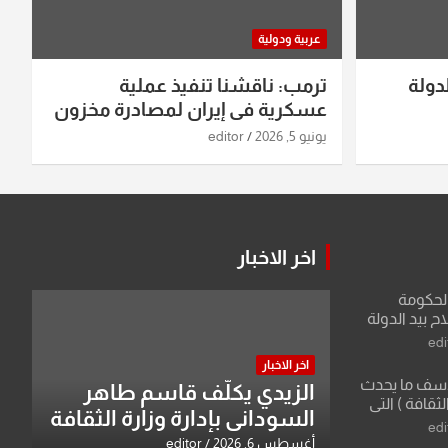
عربية ودولية
دولة
ترمب: ناقشنا تنفيذ عملية
عسكرية في إيران لمصادرة مخزون
اليورانيوم
يونيو 5, 2026
editor
اخر الاخبار
الحكومة
 بيد الدولة
edi
اخر الاخبار
لأسف ما يحدث
الزيدي يكلّف قاسم طاهر
لثقافة ) التي
السوداني بإدارة وزارة الثقافة
ان وزير يمثلها من
edi
 للثقافة
أغسطس 6, 2026
editor