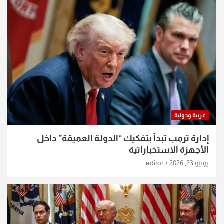
عربية ودولية
إدارة ترمب تبدأ بتفكيك “الدولة العميقة” داخل
الأجهزة الاستخباراتية
يونيو 23, 2026
editor