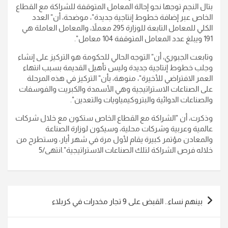
بتال النجم توجها نحو إحالة المعامل المتوقفة للشراكة مع القطاع
الخاص عبر إضافة خطوط إنتاجية جديدة"، موضحة، أن" العدد
الكلي للمعامل التابعة للوزارة 295 معملاً، والمعامل العاملة هي
191 ويبلغ عدد المعامل المتوقفة 104 معامل".
وتابعت الجبوري، أن" التوجه الحالي للحكومة هو التركيز على إنشاء
وجلب خطوط إنتاجية جديدة وليس تأهيل القديمة بسبب انتهاء
العمر الافتراضي للأخيرة"، منوهة، بأن" التركيز في هذه المرحلة
على الصناعات الاستراتيجية وهي الأسمدة والكبريت والفوسفات
والصناعات الدوائية والبتروكيمياويات والتعدين".
وذكرت، أن "الشراكة مع القطاع الخاص ستكون مع خلال شركات
عالمية وعربية وشركات محلية، وسيكون لوزارة الصناعة
والمعادن مؤتمر كبيرة يقام لأول مرة في شهر أيار، وستطرح من
خلاله فرص الشراكة لتلك الصناعات الاستراتيجية".انتهى/5
تصفّح
بينهم نساء.. القبض على 9 تجار مخدرات في كربلاء
المقالات