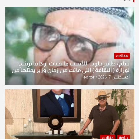
مقالات
بقلم/ ظافر جلود.. للأسف ما يحدث .وكاننا نرشح
لوزارة ( الثقافة ) التي ماتت من زمان وزير يمثلها من
النخبة والإرث العظيم للثقافة العراقية..
أغسطس 7, 2026
editor
رياضة
مقالات