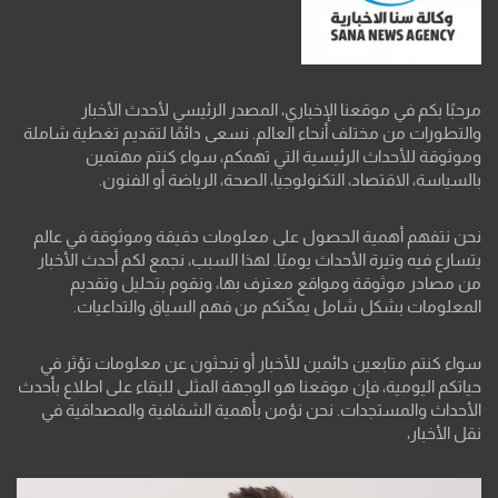
مرحبًا بكم في موقعنا الإخباري، المصدر الرئيسي لأحدث الأخبار
والتطورات من مختلف أنحاء العالم. نسعى دائمًا لتقديم تغطية شاملة
وموثوقة للأحداث الرئيسية التي تهمكم، سواء كنتم مهتمين
بالسياسة، الاقتصاد، التكنولوجيا، الصحة، الرياضة أو الفنون.
نحن نتفهم أهمية الحصول على معلومات دقيقة وموثوقة في عالم
يتسارع فيه وتيرة الأحداث يوميًا. لهذا السبب، نجمع لكم أحدث الأخبار
من مصادر موثوقة ومواقع معترف بها، ونقوم بتحليل وتقديم
المعلومات بشكل شامل يمكّنكم من فهم السياق والتداعيات.
سواء كنتم متابعين دائمين للأخبار أو تبحثون عن معلومات تؤثر في
حياتكم اليومية، فإن موقعنا هو الوجهة المثلى للبقاء على اطلاع بأحدث
الأحداث والمستجدات. نحن نؤمن بأهمية الشفافية والمصداقية في
نقل الأخبار،