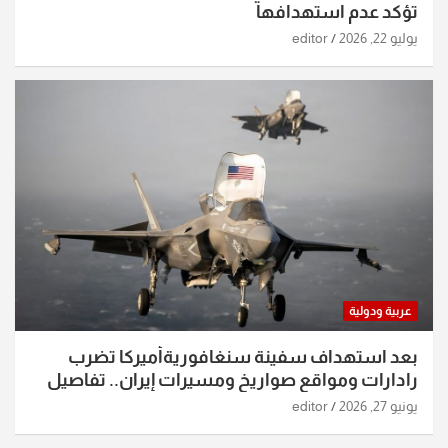
تؤكد عدم استهدافها
يوليو 22, 2026
editor
عربية ودولية
بعد استهداف سفينة سنغافوريةأميركا تضرب
رادارات ومواقع صواريخ ومسيرات إيران.. تفاصيل
الساعات الماضية
يونيو 27, 2026
editor