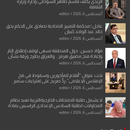
الزيدي يكلّف قاسم طاهر السوداني بإدارة وزارة
الثقافة
أغسطس 6, 2026
editor
عاجل | محكمة التمييز الاتحادية تصادق على الحكم بحق
خالد عبد الواحد كبيان
أغسطس 6, 2026
editor
فؤاد حسين : دول المنطقة تسعى لوقف إطلاق النار
وإعادة فتح مضيق هرمز .. والعراق يطرح ورقة بشأن
تحولات القدس
أغسطس 6, 2026
editor
تحت عنوان “أقلام للمأجورين وسقوط في فخ
الإفلاس الإعلامي”: ردٌّ صريح على افتراءات سمير
الشكرجي
أغسطس 6, 2026
editor
لا يشمل طلبة الامتحانات الخارجيةالتربية تعيد نظام
المحاولات لطلبة السادس الإعدادي الراسبين بمادة
أو مادتين
أغسطس 6, 2026
editor