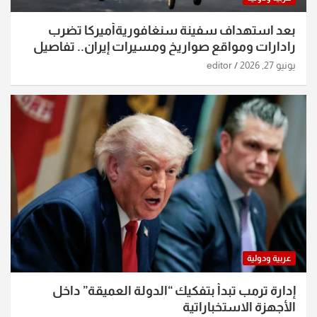
بعد استهداف سفينة سنغافوريةأميركا تضرب
رادارات ومواقع صواريخ ومسيرات إيران.. تفاصيل
الساعات الماضية
يونيو 27, 2026
editor
عربية ودولية
إدارة ترمب تبدأ بتفكيك “الدولة العميقة” داخل
الأجهزة الاستخباراتية