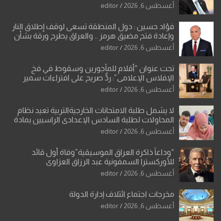
أغسطس 6, 2026
editor
فؤاد حسين : دول المنطقة تسعى لوقف إطلاق النار
وإعادة فتح مضيق هرمز .. والعراق يطرح ورقة بشأن
تحولات القدس
أغسطس 6, 2026
editor
تحت عنوان “أقلام للمأجورين وسقوط في فخ
الإفلاس الإعلامي”: ردٌّ صريح على افتراءات سمير
الشكرجي
أغسطس 6, 2026
editor
لا يشمل طلبة الامتحانات الخارجيةالتربية تعيد نظام
المحاولات لطلبة السادس الإعدادي الراسبين بمادة
أو مادتين
أغسطس 6, 2026
editor
“وداعاً ذاكرة العراق الموسيقية”وفاة أول قائد
للأوركسترا السمفونية عبد الرزاق العزاوي
أغسطس 6, 2026
editor
مخرجات اجتماع ائتلاف إدارة الدولة
أغسطس 6, 2026
editor