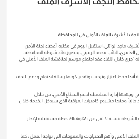
 محافظ النجف الأشرف الملف
 النجف الأشرف الملف الأمني في المحافظة.
شرف ماجد الوائلي، استقبل اليوم في مكتبه، أعضاء لجنة الأمن
حسين العامري، النائب محمد الرميثي، بحضور قائد شرطة المحافظة،
 أنه "جرى خلال اللقاء عقد اجتماع موسع لمناقشة الملف الأمني في
زيارة أنها محط اعتزاز وترحيب وتقدير كونها رسالة اهتمام ودعم للنجف
لتي وجهتها إدارة المحافظة لدعم القطاع الأمني، من خلال
الياً، ومنها مشروع كاميرات المراقبة الذي سيدخل الخدمة خلال
وأوضح أنه "عند اكتمال تلك المشاريع سترتفع نسبة التكامل لقيادة الشرطة بنسبة لا تقل عن ٨٠٪وهناك خطة مستقبلية لإنجاز
لملف الأمني وأهم الاحتياجات والمعوقات التي تواجه العمل ، كما