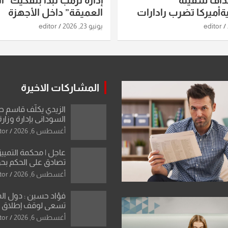
داف سفينة
إدارة ترمب تبدأ بتفكيك “ال
أميركا تضرب رادارات
العميقة” داخل الأجهزة
اريخ ومسيرات إيران..
الاستخباراتية
editor
يونيو 23, 2026
editor
ساعات الماضية
المشاركات الاخيرة
الزيدي يكلّف قاسم 
السوداني بإدارة وزارة
أغسطس 6, 2026
tor
عاجل | محكمة التمييز 
تصادق على الحكم بحق
الواحد كبيان
أغسطس 6, 2026
tor
فؤاد حسين : دول ال
تسعى لوقف إطلاق الن
فتح مضيق هرمز .. وا
أغسطس 6, 2026
tor
ورقة بشأن تحولات 