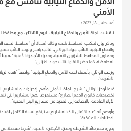
الأمن والدفاع النيابية تناقش مع
الأمني
أغسطس 18, 2023
ناقشت لجنة الأمن والدفاع النيابية ،اليوم الثلاثاء ، مع محافظ
وذكر بيان لمكتب المحافظ تلقته وكالة (سنا)، أن "محافظ النجف الأ
والدفاع النيابية، النائب جواد البولاني، النائب ياسر وتوت، النائب 
ومعاون المحافظ للشؤون الأمنية، ومدراء الأجهزة الأمنية" ،مبيناً
المحافظة، كما حضر اللقاء النائب جواد الغزالي".
ورحب الوائلي، بأعضاء لجنة الأمن والدفاع النيابية" ،واصفاً "هذه ال
الأشرف".
فيما أوجز الوائلي "بشرح للملف الأمني وأهم الإجراءات والمشاريع ا
تخصيصات قانون الدعم الطارئ"،مستعرضا لهم المشاريع التي تنفذ ح
الأيام القادمة، بالإضافة إلى العديد من مشاريع البنى التحتية".
الاحتياجات المتبقية".
بدوره قدم قائد الشرطة ومدراء الأجهزة الأمنية، "شرحا مفصلا عن ا