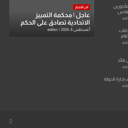
مأجورين
اخر الاخبار
فلاس
عاجل | محكمة التمييز
على افتراءات
edi
الاتحادية تصادق على الحكم
بحق خالد عبد الواحد كبيان
أغسطس 6, 2026
editor
انات
نظام
لسادس
edi
ادة أو مادتين
 قائد
 عبد الرزاق
edi
 إدارة الدولة
edi