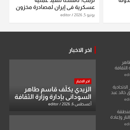
دولة
ترمب: ناقشنا تنفيذ عملية
عسكرية في إيران لمصادرة مخزون
اليورانيوم
يونيو 5, 2026
editor
اخر الاخبار
طاهر
 الثقافة
edi
اخر الاخبار
الاتحادية
الزيدي يكلّف قاسم طاهر
 خالد عبد
السوداني بإدارة وزارة الثقافة
edi
أغسطس 6, 2026
editor
منطقة
ار وإعادة
لعراق يطرح
edi
القدس