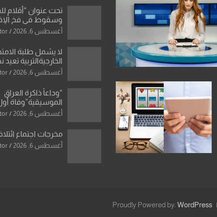
تحت عنوان “أقلام لل
وسقوط في فخ الإ
الإعلامي”: ردٌّ صريح 
أغسطس 6, 2026
tor
سمير الشكرجي
لا يشمل طلبة الامتح
الخارجيةالتربية تعيد 
المحاولات لطلبة ا
أغسطس 6, 2026
tor
الإعدادي الراسبين بم
“وداعاً ذاكرة العراق
الموسيقية”وفاة أول
للأوركسترا السمفونية
أغسطس 6, 2026
tor
العزاوي
مخرجات اجتماع ائتلاف
أغسطس 6, 2026
tor
Proudly Powered by:
WordPress