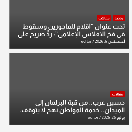
رياضة
مقالات
تحت عنوان “أقلام للمأجورين وسقوط
في فخ الإفلاس الإعلامي”: ردٌّ صريح على
افتراءات سمير الشكرجي
أغسطس 6, 2026
editor
مقالات
حسين عرب.. من قبة البرلمان إلى
الميدان.. خدمة المواطن نهج لا يتوقف.
يوليو 26, 2026
editor