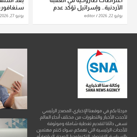
اعتراضات صاروخية في العقبة
بعد استه
الأردنية.. وإسرائيل تؤكد عدم
سنغافورية
استهدافها
ومواقع صو
يوليو 22, 2026
editor
يونيو 27, 2026
تفاصيل ال
مرحبًا بكم في موقعنا الإخباري، المصدر الرئيسي
لأحدث الأخبار والتطورات من مختلف أنحاء العالم.
نسعى دائمًا لتقديم تغطية شاملة وموثوقة
للأحداث الرئيسية التي تهمكم، سواء كنتم مهتمين
بالسياسة، الاقتصاد، التكنولوجيا، الصحة، الرياضة أو