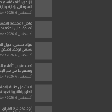
الزيدي يكلّف قاسم 
السوداني بإدارة وزارة
أغسطس 6, 2026
tor
عاجل | محكمة التمييز 
تصادق على الحكم بحق
الواحد كبيان
أغسطس 6, 2026
tor
فؤاد حسين : دول ال
تسعى لوقف إطلاق الن
فتح مضيق هرمز .. وا
أغسطس 6, 2026
tor
ورقة بشأن تحولات 
تحت عنوان “أقلام لل
وسقوط في فخ الإ
الإعلامي”: ردٌّ صريح 
أغسطس 6, 2026
tor
سمير الشكرجي
لا يشمل طلبة الامتح
الخارجيةالتربية تعيد 
المحاولات لطلبة ا
أغسطس 6, 2026
tor
الإعدادي الراسبين بم
“وداعاً ذاكرة العراق