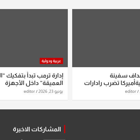
عربية ودولية
داف سفينة
إدارة ترمب تبدأ بتفكيك “ال
أميركا تضرب رادارات
العميقة” داخل الأجهزة
اريخ ومسيرات إيران..
الاستخباراتية
editor
يونيو 23, 2026
editor
ساعات الماضية
المشاركات الاخيرة