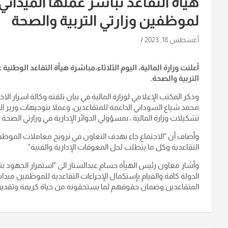
هيأة التقاعد تباشر عملها الميدان
لموظفين وزارتي التربية والصحة
أغسطس 18, 2023
أعلنت وزارة المالية، اليوم الثلاثاء،مباشرة هيأة التقاعد الوطن
التربية والصحة.
وذكر المكتب الإعلامي لوزارة المالية في بيان تلقته وكالة اسرار الا
محمد شياع السوداني الداعمة للمتقاعدين، وعملا بتوجيهات وزير ال
تشكيلات وزارة المالية ، بمسؤولي الدوائر الإدارية في وزارتي الصحة وا
وأضاف أن "الاجتماع جاء بهدف التعاون في ترويج معاملات الموظفي
التقاعدية وكل ما يتطلب لحل المعوقات الإدارية والفنية".
وأشار معاون رئيس الهيأة حسام عبدالستار الى "استمرار الجه
الدولة كافة والقيام بإستكمال الإجراءات التقاعدية للموظفين ميدان
المتقاعدين وضمان حقوقهم لما يستحقونه من حياة كريمة وتقديراً