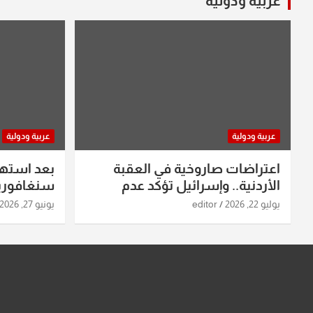
عربية ودولية
عربية ودولية
عربية ودولية
اعتراضات صاروخية في العقبة
بعد استه
الأردنية.. وإسرائيل تؤكد عدم
سنغافورية
استهدافها
ومواقع صو
يوليو 22, 2026
editor
يونيو 27, 2026
تفاصيل ال