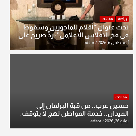
رياضة
مقالات
تحت عنوان “أقلام للمأجورين وسقوط
في فخ الإفلاس الإعلامي”: ردٌّ صريح على
افتراءات سمير الشكرجي
أغسطس 6, 2026
editor
مقالات
حسين عرب.. من قبة البرلمان إلى
الميدان.. خدمة المواطن نهج لا يتوقف.
يوليو 26, 2026
editor