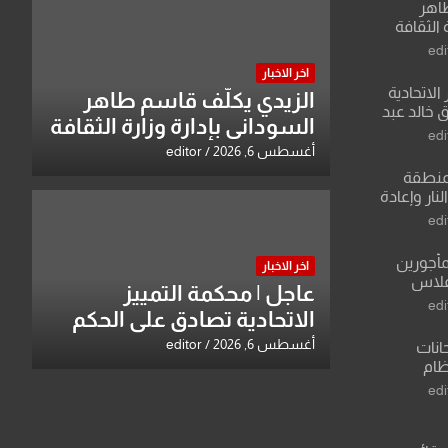
طاهر
 الثقافة
edi
اخر الاخبار
الاتحادية
الزيدي يكلّف قاسم طاهر
 خالد عبد
السوداني بإدارة وزارة الثقافة
edi
أغسطس 6, 2026
editor
منطقة
ار وإعادة
لعراق يطرح
edi
القدس
مأجورين
اخر الاخبار
فلاس
عاجل | محكمة التمييز
على افتراءات
edi
الاتحادية تصادق على الحكم
بحق خالد عبد الواحد كبيان
أغسطس 6, 2026
editor
انات
نظام
لسادس
edi
ادة أو مادتين