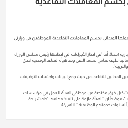
ي بحسم المعاملات التقاعدية
ية عملها الميداني بحسم المعاملات التقاعدية للموظفين في وزارتي
خبارية (سنا)، أنه "في اطار الأجراءات التي اطلقها رئيس مجلس الوزراء
مالية طيف سامي محمد، التقى وفد هيأة التقاعد الوطنية احدى
لتربية".
ن المحالين للتقاعد، من حيث جمع البيانات واحتساب التوقيفات
ود بتشكيل فرق مختصة من موظفي الهيأة للعمل في مؤسسات
يا"، موضحاً ان "الهيأة عازمة على تنفيذ مهامها تجاه شريحة
 لسنوات خدمتهم الوظيفية ". انتهى/4