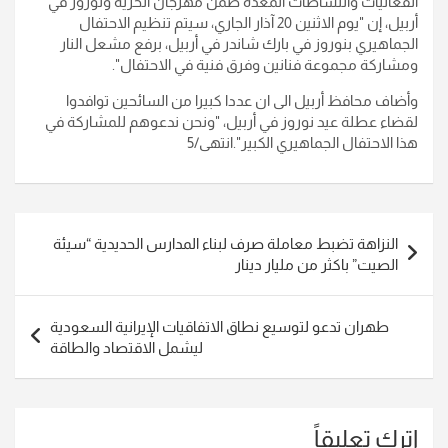
الفعاليات والنشاطات المعدّة ضمن مهرجان الحرية ونوروز في
أربيل، إن "يوم الاثنين 20 آذار الجاري، سيتم تنظيم الاحتفال
الجماهيري بنوروز في بارك شاندر في أربيل، برفع مشعل النار
ومشاركة مجموعة فنانين وفرق فنية في الاحتفال".
وأضاف محافظ أربيل الى ان عددا كبيرا من السائحين توافدوا
لقضاء عطلة عيد نوروز في أربيل، "ونحن ندعوهم للمشاركة في
هذا الاحتفال الجماهيري الكبير".انتهى/5
تصفّح
النزاهة تضبط معاملة صرف لبناء المدارس الحديدية “سيئة
المقالات
الصيت” باكثر من مليار دينار
طهران تدعو لتوسيع نطاق الاتفاقيات الإيرانية السعودية
ليشمل الاقتصاد والطاقة
اترك تعليقاً