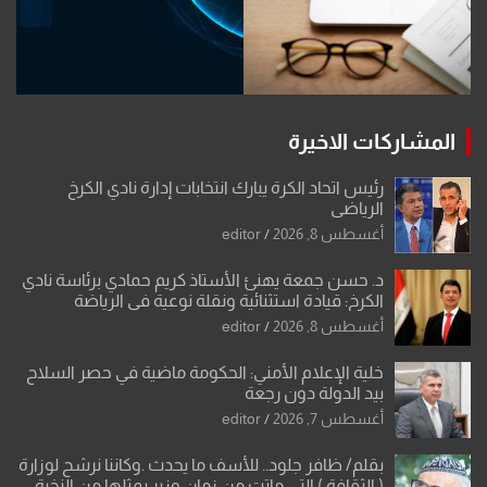
المشاركات الاخيرة
رئيس اتحاد الكرة يبارك انتخابات إدارة نادي الكرخ
الرياضي
أغسطس 8, 2026
editor
د. حسن جمعة يهنئ الأستاذ كريم حمادي برئاسة نادي
الكرخ: قيادة استثنائية ونقلة نوعية في الرياضة
العراقية
أغسطس 8, 2026
editor
خلية الإعلام الأمني: الحكومة ماضية في حصر السلاح
بيد الدولة دون رجعة
أغسطس 7, 2026
editor
بقلم/ ظافر جلود.. للأسف ما يحدث .وكاننا نرشح لوزارة
( الثقافة ) التي ماتت من زمان وزير يمثلها من النخبة