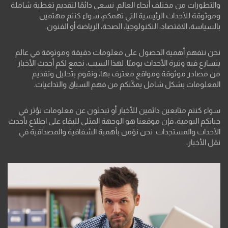
والتطورات من مختلف أنحاء العالم. نسعى دائمًا لتقديم تغطية شاملة
وموثوقة للأحداث الرئيسية التي تهمكم، سواء كنتم مهتمين
بالسياسة، الاقتصاد، التكنولوجيا، الصحة، الرياضة أو الفنون.
نحن نتفهم أهمية الحصول على معلومات دقيقة وموثوقة في عالم
يتسارع فيه وتيرة الأحداث يوميًا. لهذا السبب، نجمع لكم أحدث الأخبار
من مصادر موثوقة ومواقع معترف بها، ونقوم بتحليل وتقديم
المعلومات بشكل شامل يمكّنكم من فهم السياق والتداعيات.
سواء كنتم متابعين دائمين للأخبار أو تبحثون عن معلومات تؤثر في
حياتكم اليومية، فإن موقعنا هو الوجهة المثلى للبقاء على اطلاع بأحدث
الأحداث والمستجدات. نحن نؤمن بأهمية الشفافية والمصداقية في
نقل الأخبار،