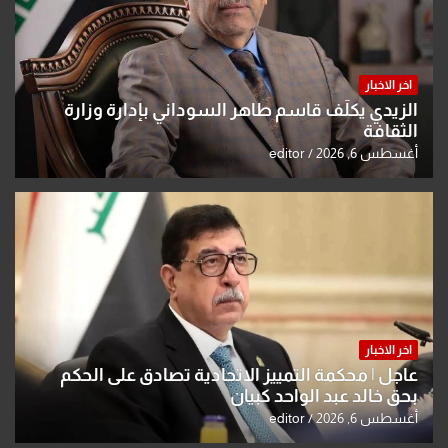
اخر الاخبار
الزيدي يكلّف قاسم طاهر السوداني بإدارة وزارة
الثقافة
أغسطس 6, 2026
editor
اخر الاخبار
عاجل | محكمة التمييز الاتحادية تصادق على الحكم
بحق خالد عبد الواحد كبيان
أغسطس 6, 2026
editor