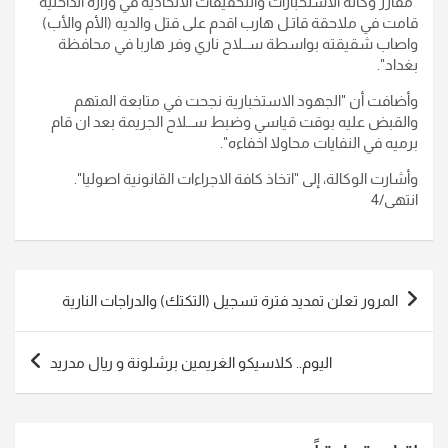
"مفارز وكالة الاستخبارات والتحقيقات الاتحادية في وزارة الداخلية
قامت في ملاحقة قاتـل هارب اقدم على قتل والديه (الأم والأب)
واصاب شقيقته بواسطة ســلاح ناري وفر هاربا في محافظة
بغداد".
وأضافت أن "الجهود الاستخبارية نجحت في متابعة المتهم
والقبض عليه بوقت قياسي وضبط ســلاح الجريمة بعد ان قام
برميه في النفايات محاولا اخفاءه".
وأشارت الوكالة، إلى "اتخاذ كافة الاجراءات القانونية اصوليا".
انتهى/4
تصفّح
المرور تعلن تمديد فترة تسجيل (التكتك) والدراجات النارية
المقالات
اليوم.. كلاسيكو الغريمين برشلونة و ريال مدريد