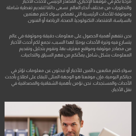
مرحبًا بكم في موقعنا الإخباري، المصدر الرئيسي لأحدث الأخبار
والتطورات من مختلف أنحاء العالم. نسعى دائمًا لتقديم تغطية شاملة
وموثوقة للأحداث الرئيسية التي تهمكم، سواء كنتم مهتمين
بالسياسة، الاقتصاد، التكنولوجيا، الصحة، الرياضة أو الفنون.
نحن نتفهم أهمية الحصول على معلومات دقيقة وموثوقة في عالم
يتسارع فيه وتيرة الأحداث يوميًا. لهذا السبب، نجمع لكم أحدث الأخبار
من مصادر موثوقة ومواقع معترف بها، ونقوم بتحليل وتقديم
المعلومات بشكل شامل يمكّنكم من فهم السياق والتداعيات.
سواء كنتم متابعين دائمين للأخبار أو تبحثون عن معلومات تؤثر في
حياتكم اليومية، فإن موقعنا هو الوجهة المثلى للبقاء على اطلاع بأحدث
الأحداث والمستجدات. نحن نؤمن بأهمية الشفافية والمصداقية في
نقل الأخبار،