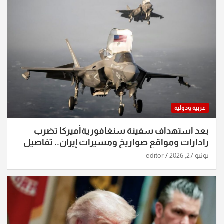
عربية ودولية
بعد استهداف سفينة سنغافوريةأميركا تضرب
رادارات ومواقع صواريخ ومسيرات إيران.. تفاصيل
الساعات الماضية
يونيو 27, 2026
editor