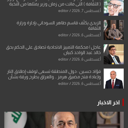
( الثقافة ) التي ماتت من زمان وزير يمثلها من النخبة
والإرث العظيم للثقافة العراقية..
أغسطس 7, 2026
editor
الزيدي يكلّف قاسم طاهر السوداني بإدارة وزارة
الثقافة
أغسطس 6, 2026
editor
عاجل | محكمة التمييز الاتحادية تصادق على الحكم بحق
خالد عبد الواحد كبيان
أغسطس 6, 2026
editor
فؤاد حسين : دول المنطقة تسعى لوقف إطلاق النار
وإعادة فتح مضيق هرمز .. والعراق يطرح ورقة بشأن
تحولات القدس
أغسطس 6, 2026
editor
اخر الاخبار