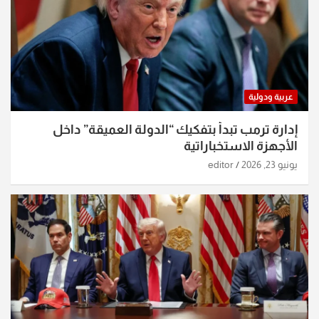
عربية ودولية
إدارة ترمب تبدأ بتفكيك “الدولة العميقة” داخل
الأجهزة الاستخباراتية
يونيو 23, 2026
editor