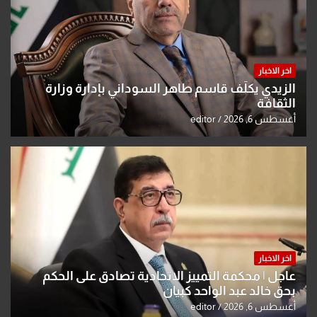
اخر الاخبار
الزيدي يكلّف قاسم طاهر السوداني بإدارة وزارة
الثقافة
أغسطس 6, 2026
editor
اخر الاخبار
عاجل | محكمة التمييز الاتحادية تصادق على الحكم
بحق خالد عبد الواحد كبيان
أغسطس 6, 2026
editor