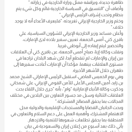
ظاهرة جديدة، ويرافقه ممثل وزارة الخارجية في زياراته
".
وأضاف أن "التنسيق في السياسة الخارجية قائم وكل شيء يتم
بنظام وتحت إشراف الرئيس الإيراني
".
وختم وزير الخارجية الإيراني تغريدته: "فليعرف الأعداء أنه لا يوجد
خلاف
".
وأعلن مساعد وزير الخارجية الإيراني للشؤون السياسية، علي
باقري كني، أمس الجمعة، تعيين سفير بلاده لدى الإمارات،
والتحضير ليتم إيفاده إلى أبوظبي قريبا
.
ونقلت وكالة إرنا، صباح أمس الجمعة، عن باقري كني أن العلاقات
بين إيران والإمارات لم تنقطع أبدا، لكن شهد البلدان تراجعا في
مستوى العلاقات بينهما، مؤكدا أن الإمارات أعادت سفيرها إلى
طهران خلال الأشهر الأخيرة
.
وفي يوم الخميس الماضي، استقبل الرئيس الإماراتي، الشيخ محمد
بن زايد، أمين المجلس الأعلى للأمن القومي الإيراني، علي شمخاني
.
وذكرت وكالة الأنباء الإماراتية "وام"، بأنه "جرى خلال اللقاء بحث
العلاقات الثنائية وسبل مد جسور التعاون بين البلدين في مختلف
المجالات بما يحقق المصالح المشتركة
".
وبحث الجانبان القضايا والمستجدات الإقليمية والدولية محل
الاهتمام المشترك، وأهمية العمل على دعم السلام والتعاون في
المنطقة بما يحقق تطلعات شعوبها للتنمية والازدهار
.
يأتي ذلك بعد أسبوع من إعلان إيران والسعودية في بيان