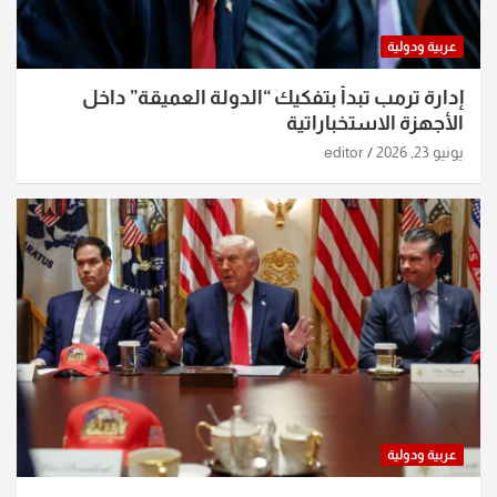
عربية ودولية
إدارة ترمب تبدأ بتفكيك “الدولة العميقة” داخل
الأجهزة الاستخباراتية
يونيو 23, 2026
editor
عربية ودولية