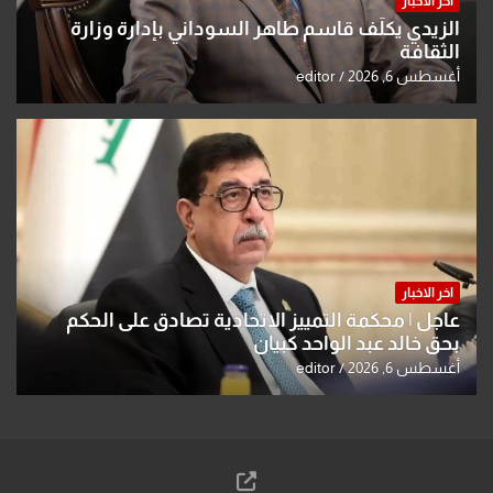
اخر الاخبار
الزيدي يكلّف قاسم طاهر السوداني بإدارة وزارة
الثقافة
أغسطس 6, 2026
editor
اخر الاخبار
عاجل | محكمة التمييز الاتحادية تصادق على الحكم
بحق خالد عبد الواحد كبيان
أغسطس 6, 2026
editor