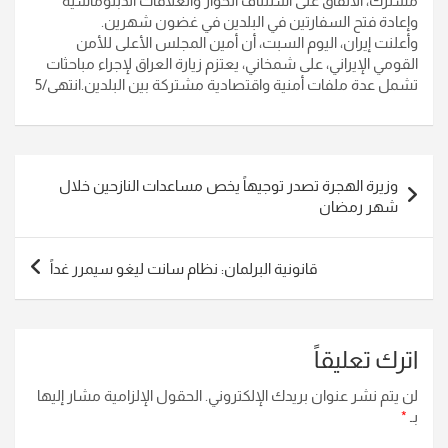
مشترك، الاتفاق على استئناف الحوار والعلاقات الدبلوماسية
وإعادة فتح السفارتين في البلدين في غضون شهرين
.
وأعلنت إيران، اليوم السبت، أن أمين المجلس الأعلى للأمن
القومي الإيراني، على شمخاني، يعتزم زيارة العراق لإجراء مباحثات
تشمل عدة ملفات أمنية واقتصادية مشتركة بين البلدين
.
انتهى/5
تصفّح
وزيرة الهجرة تصدر توجيهاً يخص مساعدات النازحين خلال
المقالات
شهر رمضان
قانونية البرلمان: نظام سانت ليغو سيمرر غداً
اترك تعليقاً
لن يتم نشر عنوان بريدك الإلكتروني.
الحقول الإلزامية مشار إليها
بـ
*