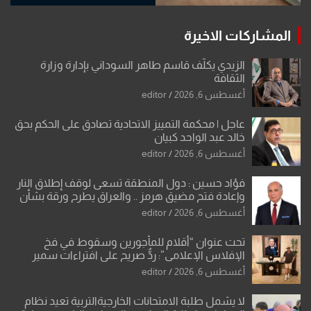
المشاركات الاخيرة
الزيدي يكلّف قاسم طاهر السوداني بإدارة وزارة
الثقافة
أغسطس 6, 2026
editor
عاجل | محكمة التمييز الاتحادية تصادق على الحكم بحق
خالد عبد الواحد كبيان
أغسطس 6, 2026
editor
فؤاد حسين : دول المنطقة تسعى لوقف إطلاق النار
وإعادة فتح مضيق هرمز .. والعراق يطرح ورقة بشأن
تحولات القدس
أغسطس 6, 2026
editor
تحت عنوان “أقلام للمأجورين وسقوط في فخ
الإفلاس الإعلامي”: ردٌّ صريح على افتراءات سمير
الشكرجي
أغسطس 6, 2026
editor
لا يشمل طلبة الامتحانات الخارجيةالتربية تعيد نظام