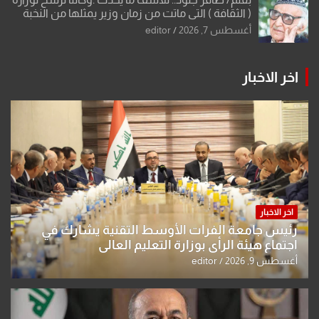
( الثقافة ) التي ماتت من زمان وزير يمثلها من النخبة
والإرث العظيم للثقافة العراقية..
أغسطس 7, 2026
editor
اخر الاخبار
اخر الاخبار
رئيس جامعة الفرات الأوسط التقنية يشارك في
اجتماع هيئة الرأي بوزارة التعليم العالي
أغسطس 9, 2026
editor