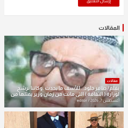
المقالات
مقالات
بقلم/ ظافر جلود.. للأسف ما يحدث .وكاننا نرشح
لوزارة ( الثقافة ) التي ماتت من زمان وزير يمثلها من
النخبة والإرث العظيم للثقافة العراقية..
أغسطس 7, 2026
editor