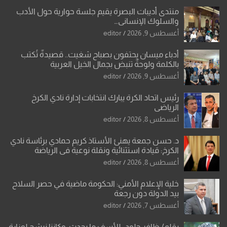
منتدى أديبات البصرة يقيم جلسة حوارية حول الأدب
والسلوك الإنساني…
أغسطس 9, 2026
editor
أدباء ميسان يحتفون بصباح شغيت.. قصيدةٌ تُكتب
بالكلمة ولوحةٌ تنبض بجمال الخيل العربية
أغسطس 9, 2026
editor
رئيس اتحاد الكرة يبارك انتخابات إدارة نادي الكرخ
الرياضي
أغسطس 8, 2026
editor
د. حسن جمعة يهنئ الأستاذ كريم حمادي برئاسة نادي
الكرخ: قيادة استثنائية ونقلة نوعية في الرياضة
العراقية
أغسطس 8, 2026
editor
خلية الإعلام الأمني: الحكومة ماضية في حصر السلاح
بيد الدولة دون رجعة
أغسطس 7, 2026
editor
بقلم/ ظافر جلود.. للأسف ما يحدث .وكاننا نرشح لوزارة