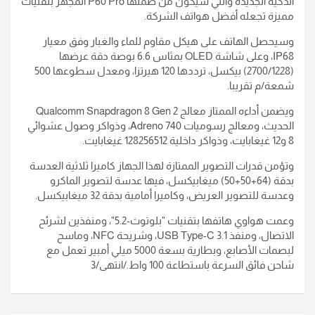
الذكية الجديدة والتي سيكون من ضمنها P60 Pro المجهز بتقنيات
مميزة تجعله أفضل هواتف الشركة.
وسيحصل الهاتف على هيكل مقاوم للماء والغبار وفق معيار
IP68، وعلى شاشة OLED بمثاس 6.6 بوصة دقة عرضها
(2700/1228) بيكسل، ترددها 120 هيرتزا، ومعدل سطوعها 500
شمعة/م تقريبا.
ويضمن أداءه الممتاز معالج Qualcomm Snapdragon 8 Gen 2
الحديث، ومعالج رسوميات Adreno 740، وذواكر وصول عشوائي
8 و12 غيغابايت، وذواكر داخلية 128256512 غيغابايت.
وتؤمن قدرات التصوير الممتازة لهذا الجهاز كاميرا ثلاثية العدسة
بدقة (64+50+50) ميغابيكسل، فيها عدسة لتصوير الماكرو
وعدسة للتصوير العريض، وكاميرا أمامية بدقة 32 ميغابيكسل.
وعمت هواوي هاتفها بتقنيات "بلوتوث-5.2"، ومنفذين لشرئح
الاتصال، ومنفذ USB Type-C 3.1، وشريحة NFC، وماسح
لبصمات الأصابع، وبطارية بسعة 5000 ميلي أمبير تعمل مع
شاحن فائق السرعة باستطاعة 100 واط./انتهى/3