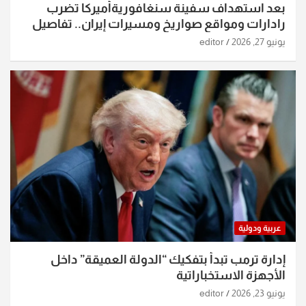
بعد استهداف سفينة سنغافوريةأميركا تضرب
رادارات ومواقع صواريخ ومسيرات إيران.. تفاصيل
الساعات الماضية
يونيو 27, 2026
editor
عربية ودولية
إدارة ترمب تبدأ بتفكيك “الدولة العميقة” داخل
الأجهزة الاستخباراتية
يونيو 23, 2026
editor