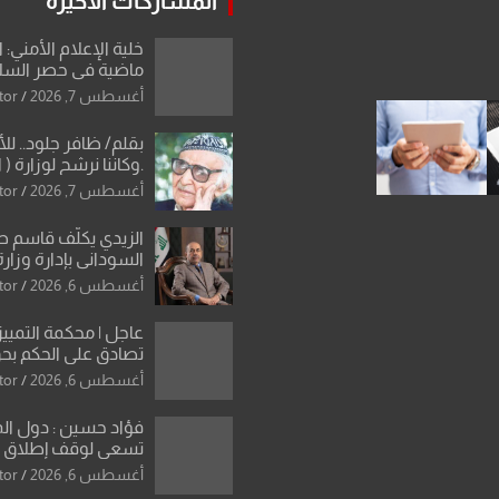
المشاركات الاخيرة
خلية الإعلام الأمني: 
ماضية في حصر السلاح
دون رجعة
أغسطس 7, 2026
tor
بقلم/ ظافر جلود.. ل
.وكاننا نرشح لوزارة ( ا
ماتت من زم
أغسطس 7, 2026
tor
النخبة والإرث العظيم
العراقية..
الزيدي يكلّف قاسم 
السوداني بإدارة وزارة
أغسطس 6, 2026
tor
عاجل | محكمة التمييز 
تصادق على الحكم بحق
الواحد كبيان
أغسطس 6, 2026
tor
فؤاد حسين : دول ال
تسعى لوقف إطلاق الن
فتح مضيق هرمز .. وا
أغسطس 6, 2026
tor
ورقة بشأن تحولات 