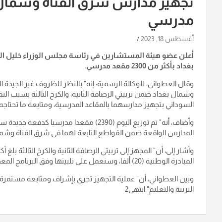
مدرسي
أغسطس 18, 2023
أعلن عضو هيئة المستشارين في رئاسة مجلس الوزراء خليل ال
بغداد بأكثر من 2300 مقعد مدرسي.
وقال العطواني، للوكالة الرسمية: إنه" بالنظر للظروف غير الجيدة 
وشمال بغداد ضمن تربيتي الرصافة الثانية، والكرخ الثالثة بسبب ا
السوداني بتجهيز مدارسهما بالمقاعد المدرسية، ومتابعة ما تحتا
وأضاف، أنه" تم توزيع اليوم (2390) مقعدا مدر
المدارس الواقعة ضمن القواطع التابعة لهما في شرق القناة وشما
المبادرة الوطنية (20) ألفا، وسنعمل على تلبيتها وفق البرنامج المعد في هيئة المستشارين في رئاسة الوزراء".
وبين العطواني، أن" عملية التجهيز تجري بإشراف ومتابعة مستمرة م
التربية والتعليم".انتهى2