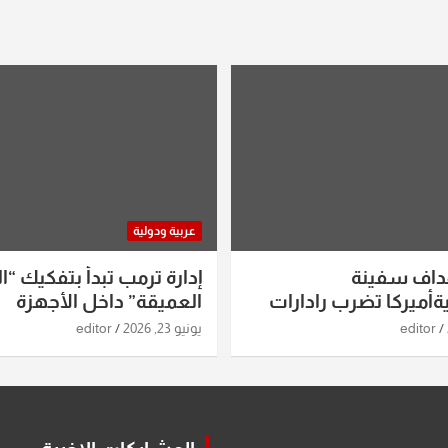
عربية ودولية
داف سفينة
إدارة ترمب تبدأ بتفكيك “ال
أميركا تضرب رادارات
العميقة” داخل الأجهزة
اريخ ومسيرات إيران..
الاستخباراتية
editor
يونيو 23, 2026
editor
ساعات الماضية