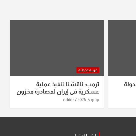
عربية ودولية
دولة
ترمب: ناقشنا تنفيذ عملية
عسكرية في إيران لمصادرة مخزون
اليورانيوم
يونيو 5, 2026
editor