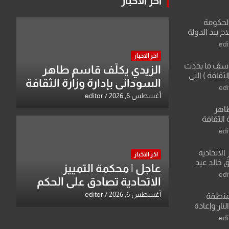
اخر الاخبار
الحكومة
 بيد الدولة
edi
اخر الاخبار
لأسف ما يحدث
الزيدي يكلّف قاسم طاهر
لثقافة ) التي
السوداني بإدارة وزارة الثقافة
ان وزير يمثلها من
edi
 للثقافة
أغسطس 6, 2026
editor
طاهر
 الثقافة
edi
الاتحادية
اخر الاخبار
 خالد عبد
عاجل | محكمة التمييز
edi
الاتحادية تصادق على الحكم
بحق خالد عبد الواحد كبيان
أغسطس 6, 2026
editor
منطقة
ار وإعادة
لعراق يطرح
edi
القدس