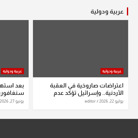
عربية ودولية
عربية ودولية
عربية ودولية
اعتراضات صاروخية في العقبة
بعد استه
الأردنية.. وإسرائيل تؤكد عدم
سنغافورية
استهدافها
ومواقع صو
يوليو 22, 2026
editor
يونيو 27, 2026
تفاصيل ال