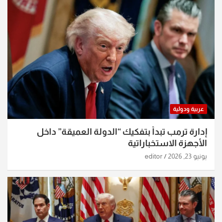
عربية ودولية
إدارة ترمب تبدأ بتفكيك “الدولة العميقة” داخل
الأجهزة الاستخباراتية
يونيو 23, 2026
editor