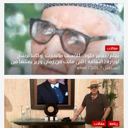
مقالات
بقلم/ ظافر جلود.. للأسف ما يحدث .وكاننا نرشح
لوزارة ( الثقافة ) التي ماتت من زمان وزير يمثلها من
النخبة والإرث العظيم للثقافة العراقية..
أغسطس 7, 2026
editor
رياضة
مقالات