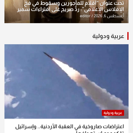
تحت عنوان “أقلام للمأجورين وسقوط في فخ
الإفلاس الإعلامي”: ردٌّ صريح على افتراءات سمير
الشكرجي
أغسطس 6, 2026
editor
عربية ودولية
عربية ودولية
اعتراضات صاروخية في العقبة الأردنية.. وإسرائيل