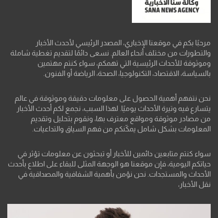
مرحبًا بكم في موقعنا الإخباري، المصدر الرئيسي لأحدث الأخبار
والتطورات من مختلف أنحاء العالم. نسعى دائمًا لتقديم تغطية شاملة
وموثوقة للأحداث الرئيسية التي تهمكم، سواء كنتم مهتمين
بالسياسة، الاقتصاد، التكنولوجيا، الصحة، الرياضة أو الفنون.
نحن نتفهم أهمية الحصول على معلومات دقيقة وموثوقة في عالم
يتسارع فيه وتيرة الأحداث يوميًا. لهذا السبب، نجمع لكم أحدث الأخبار
من مصادر موثوقة ومواقع معترف بها، ونقوم بتحليل وتقديم
المعلومات بشكل شامل يمكّنكم من فهم السياق والتداعيات.
سواء كنتم متابعين دائمين للأخبار أو تبحثون عن معلومات تؤثر في
حياتكم اليومية، فإن موقعنا هو الوجهة المثلى للبقاء على اطلاع بأحدث
الأحداث والمستجدات. نحن نؤمن بأهمية الشفافية والمصداقية في
نقل الأخبار،