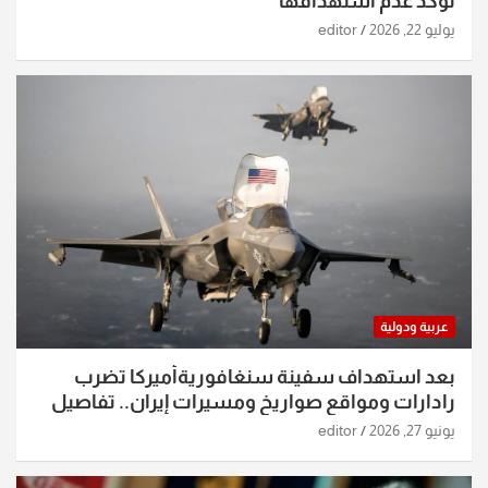
تؤكد عدم استهدافها
يوليو 22, 2026
editor
عربية ودولية
بعد استهداف سفينة سنغافوريةأميركا تضرب
رادارات ومواقع صواريخ ومسيرات إيران.. تفاصيل
الساعات الماضية
يونيو 27, 2026
editor