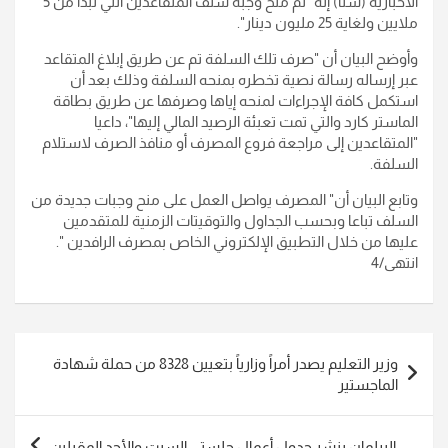
الاخبارية (سنا) إنه "تم منح وجبة سلف المتقاعدين التي تبدأ من 5
ملايين ولغاية 25 مليون دينار".
وأوضح البيان أن "صرف تلك السلفة تم عن طريق إبلاغ المتقاعد
عبر إرساله رسالة نصية تخطره بمنحه السلفة وذلك بعد أن
استكمل كافة الإجراءات لمنحه إياها وصرفها عن طريق بطاقة
الماستر كارد والتي تمت تعبئة الرصيد المالي إليها"، داعيا
"المتقاعدين إلى مراجعة فروع المصرف أو منافذ الصرف لاستلام
السلفة.
وتابع البيان أن" المصرف يواصل العمل على منح وجبات جديدة من
السلف تباعا وبحسب الجداول والتوقيتات الزمنية للمتقدمين
عليها من خلال التطبيق الإلكتروني الخاص بمصرف الرافدين ".
انتهى/4
تصفّح
وزير التعليم يصدر أمراً وزارياً بتعيين 8328 من حملة شهادة
المقالات
الماجستير
البرلمان ينشر جدول أعمال جلستي السبت والأحد المقبلين