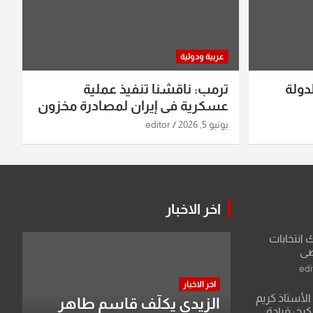
عربية ودولية
دولة
ترمب: ناقشنا تنفيذ عملية
عسكرية في إيران لمصادرة مخزون
اليورانيوم
يونيو 5, 2026
editor
اخر الاخبار
ك انتخابات
اضي
edi
اخر الاخبار
لأستاذ كريم
الزيدي يكلّف قاسم طاهر
كرخ: قيادة