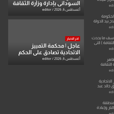
السوداني بإدارة وزارة الثقافة
ة في الرياضة
edi
أغسطس 6, 2026
editor
الحكومة
 بيد الدولة
edi
لأسف ما يحدث
اخر الاخبار
لثقافة ) التي
عاجل | محكمة التمييز
ان وزير يمثلها من
edi
الاتحادية تصادق على الحكم
 للثقافة
بحق خالد عبد الواحد كبيان
أغسطس 6, 2026
editor
طاهر
 الثقافة
edi
الاتحادية
 خالد عبد
edi
منطقة
ار وإعادة
لعراق يطرح
edi