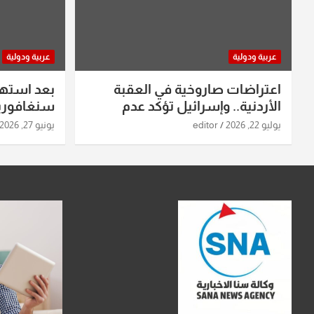
عربية ودولية
عربية ودولية
اعتراضات صاروخية في العقبة
بعد استه
الأردنية.. وإسرائيل تؤكد عدم
سنغافورية
استهدافها
ومواقع صو
يوليو 22, 2026
editor
يونيو 27, 2026
تفاصيل ال