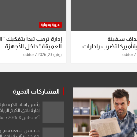
عربية ودولية
داف سفينة
إدارة ترمب تبدأ بتفكيك “ال
أميركا تضرب رادارات
العميقة” داخل الأجهزة
اريخ ومسيرات إيران..
الاستخباراتية
editor
يونيو 23, 2026
editor
ساعات الماضية
المشاركات الاخيرة
رئيس اتحاد الكرة يبار
إدارة نادي الكرخ الري
أغسطس 8, 2026
tor
د. حسن جمعة يهنئ ا
حمادي برئاسة نادي ال