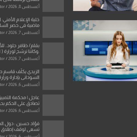
استثنائية ونقلة نوعي
أغسطس 8, 2026
tor
العراقية
خلية الإعلام الأمني: 
ماضية في حصر السلاح
دون رجعة
أغسطس 7, 2026
tor
بقلم/ ظافر جلود.. ل
.وكاننا نرشح لوزارة ( ا
ماتت من زم
أغسطس 7, 2026
tor
النخبة والإرث العظيم
العراقية..
الزيدي يكلّف قاسم 
السوداني بإدارة وزارة
أغسطس 6, 2026
tor
عاجل | محكمة التمييز 
تصادق على الحكم بحق
الواحد كبيان
أغسطس 6, 2026
tor
فؤاد حسين : دول ال
تسعى لوقف إطلاق الن
فتح مضيق هرمز .. وا
أغسطس 6, 2026
tor