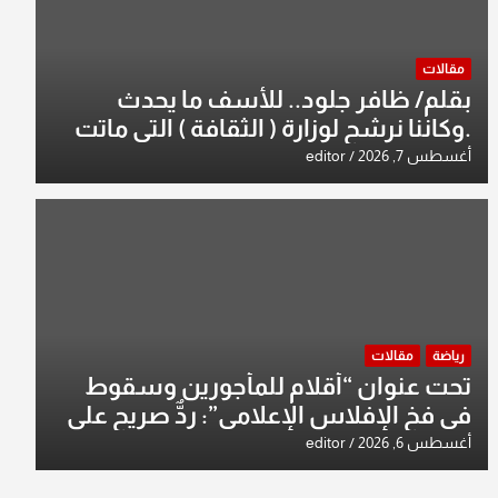
مقالات
بقلم/ ظافر جلود.. للأسف ما يحدث
.وكاننا نرشح لوزارة ( الثقافة ) التي ماتت
من زمان وزير يمثلها من النخبة والإرث
أغسطس 7, 2026
editor
العظيم للثقافة العراقية..
رياضة
مقالات
تحت عنوان “أقلام للمأجورين وسقوط
في فخ الإفلاس الإعلامي”: ردٌّ صريح على
افتراءات سمير الشكرجي
أغسطس 6, 2026
editor