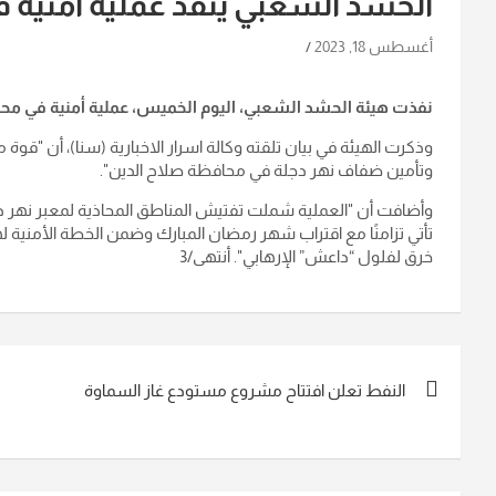
الحشد الشعبي ينفذ عملية أمنية ف
أغسطس 18, 2023
نفذت هيئة الحشد الشعبي، اليوم الخميس، عملية أمنية في مح
وذكرت الهيئة في بيان تلقته وكالة اسرار الاخبارية (سنا)، أن "قو
وتأمين ضفاف نهر دجلة في محافظة صلاح الدين
".
وأضافت أن "العملية شملت تفتيش المناطق المحاذية لمعبر نهر دج
تأتي تزامنًا مع اقتراب شهر رمضان المبارك وضمن الخطة الأمنية 
خرق لفلول “داعش” الإرهابي". أنتهى/3
تصفّح
النفط تعلن افتتاح مشروع مستودع غاز السماوة
المقالات