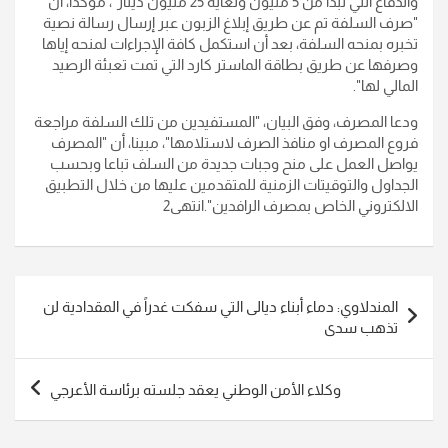
والدفاع التي تبدأ من 5 مليون ولغاية 25 مليون دينار"، مؤكدا، أن
"صرف السلفة تم عن طريق إبلاغ الزبون عبر إرسال رسالة نصية
تخبره بمنحه السلفة، بعد أن استكمل كافة الإجراءات لمنحه إياها
وصرفها عن طريق بطاقة الماستر كارد التي تمت تعبئة الرصيد
المالي لها".
ودعا المصرف، وفق البيان، "المستفيدين من تلك السلفة مراجعة
فروع المصرف او منافذ الصرف لاستلامها"، مبينا، أن "المصرف
يواصل العمل على منح وجبات جديدة من السلف تباعا وبحسب
الجداول والتوقيتات الزمنية للمتقدمين عليها من خلال التطبيق
الالكتروني الخاص بمصرف الرافدين".انتهى2
تصفّح
المندلاوي: دماء أبناء ديالى التي سفكت غدراً في المقدادية لن
المقالات
تذهب سدى
وكلاء الأمن الوطني يعقد جلسته برئاسة الأعرجي