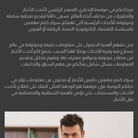
مرحبًا بكم في موقعنا الإخباري، المصدر الرئيسي لأحدث الأخبار
والتطورات من مختلف أنحاء العالم. نسعى دائمًا لتقديم تغطية شاملة
وموثوقة للأحداث الرئيسية التي تهمكم، سواء كنتم مهتمين
بالسياسة، الاقتصاد، التكنولوجيا، الصحة، الرياضة أو الفنون.
نحن نتفهم أهمية الحصول على معلومات دقيقة وموثوقة في عالم
يتسارع فيه وتيرة الأحداث يوميًا. لهذا السبب، نجمع لكم أحدث الأخبار
من مصادر موثوقة ومواقع معترف بها، ونقوم بتحليل وتقديم
المعلومات بشكل شامل يمكّنكم من فهم السياق والتداعيات.
سواء كنتم متابعين دائمين للأخبار أو تبحثون عن معلومات تؤثر في
حياتكم اليومية، فإن موقعنا هو الوجهة المثلى للبقاء على اطلاع بأحدث
الأحداث والمستجدات. نحن نؤمن بأهمية الشفافية والمصداقية في
نقل الأخبار،