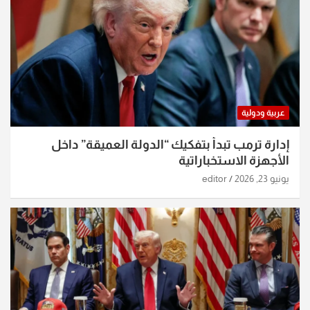
عربية ودولية
إدارة ترمب تبدأ بتفكيك “الدولة العميقة” داخل
الأجهزة الاستخباراتية
يونيو 23, 2026
editor