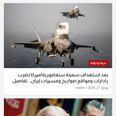
عربية ودولية
بعد استهداف سفينة سنغافوريةأميركا تضرب
رادارات ومواقع صواريخ ومسيرات إيران.. تفاصيل
الساعات الماضية
يونيو 27, 2026
editor