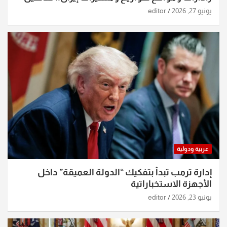
الساعات الماضية
يونيو 27, 2026
editor
عربية ودولية
إدارة ترمب تبدأ بتفكيك “الدولة العميقة” داخل
الأجهزة الاستخباراتية
يونيو 23, 2026
editor