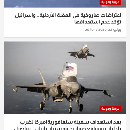
عربية ودولية
اعتراضات صاروخية في العقبة الأردنية.. وإسرائيل
تؤكد عدم استهدافها
يوليو 22, 2026
editor
عربية ودولية
بعد استهداف سفينة سنغافوريةأميركا تضرب
رادارات ومواقع صواريخ ومسيرات إيران.. تفاصيل