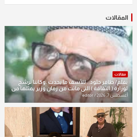
المقالات
مقالات
بقلم/ ظافر جلود.. للأسف ما يحدث .وكاننا نرشح
لوزارة ( الثقافة ) التي ماتت من زمان وزير يمثلها من
النخبة والإرث العظيم للثقافة العراقية..
أغسطس 7, 2026
editor