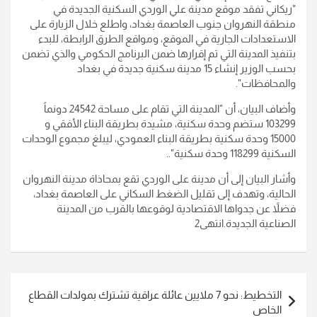
"ريكاني تفقد موقع مدينة علي الوردي السكنية الجديدة في
منطقة النهروان جنوب العاصمة بغداد، واطلع خلال الزيارة على
الاستعدادات الجارية في الموقع، ومواقع الطرق الرابطة، للبدء
بتنفيذ المدينة التي تم إقرارها ضمن البرنامج الحكومي والذي تضمن
بحسب الوزير إنشاء 15 مدينة سكنية جديدة في بغداد
والمحافظات".
وأضاف البيان، أن "المدينة التي تقام على مساحة 24542 دونماً
103299 ستضم وحدة سكنية، مشيدة بطريقة البناء الأفقي و
15000 وحدة سكنية بطريقة البناء العمودي، ليبلغ مجموع الوحدات
السكنية 118299 وحدة سكنية"..
وأشار البيان إلى أن مدينة على الوردي تقع بمحاذاة مدينة النهروان
الحالية، وتهدف إلى تقليل الضغط السكاني على العاصمة بغداد،
فضلاً عن جدواها الاقتصادية لوقوعها بالقرب من المدينة
الصناعية الجديدة.انتهى2
تصفّح
التخطيط: نحو 7 ملايين عائلة عراقية تشترك بمولدات القطاع
المقالات
الخاص