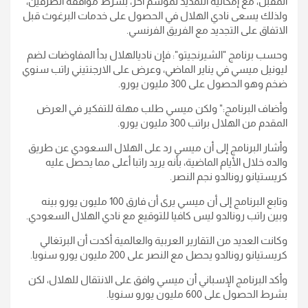
المقبل، مع إمكانية التمديد لموسم آخر، بشرط موافقة الطرفين،
ولذلك يسعى نادي الهلال في الحصول على خدمات البرغوث قبل
الاتفاق على التجديد مع الفريق الفرنسي.
وحسب برنامج "الشيرنجيتو": فإن ناديالهلال بدأ المفاوضات لضم
ليونيل ميسي في يناير الماضي، وعرض على الارجنتيني راتب سنوي
ضخم وهو الحصول على 300 مليون يورو.
وأضاف البرنامج:" ولكن ميسي طلب مهلة للتفكير في العرض
المقدم من الهلال براتب 300 مليون يورو.
وأشار البرنامج إلى أن ميسي رد على الهلال السعودي عن طريق
والده خلال الأيام الماضية، بأنه يريد راتبا أعلى مما يحصل عليه
كريستيانو رونالدو نجم النصر.
وتابع البرنامج إلى أن ميسي يرى أن فارق 100 مليون يورو بينه
وبين راتب رونالدو ليس كافيا للتوقيع مع نادي الهلال السعودي.
وكانت العديد من التقارير العربية والعالمية أكدت أن البرتغالي
كريستيانو رونالدو يحصل مع النصر على 200 مليون يورو سنويا.
وأكد البرنامج الإسباني أن ميسي وافق على الانتقال للهلال، لكن
بشرط الحصول على 600 مليون يورو سنويا.