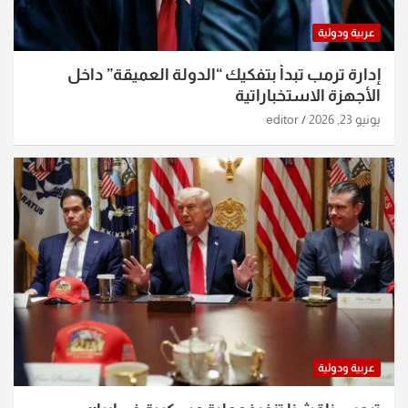
عربية ودولية
إدارة ترمب تبدأ بتفكيك “الدولة العميقة” داخل
الأجهزة الاستخباراتية
يونيو 23, 2026
editor
عربية ودولية