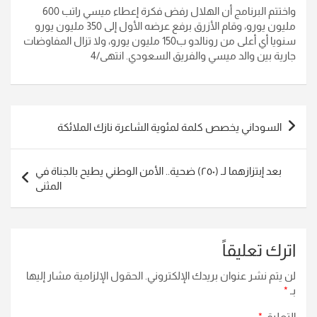
واختتم البرنامج أن الهلال رفض فكرة إعطاء ميسي راتب 600
مليون يورو، وقام الأزرق برفع عرضه الأول إلى 350 مليون يورو
سنويا أي أعلى من رونالدو ب150 مليون يورو، ولا تزال المفاوضات
جارية بين والد ميسي والفريق السعودي. انتهى/4
تصفّح
السوداني يخصص كلمة لمئوية الشاعرة نازك الملائكة
المقالات
بعد إبتزازهما لـ (٢٥٠) ضحية.. الأمن الوطني يطيح بالجناة في
المثنى
اترك تعليقاً
لن يتم نشر عنوان بريدك الإلكتروني.
الحقول الإلزامية مشار إليها
بـ
*
التعليق
*