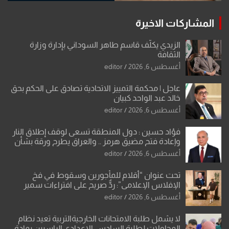
المشاركات الاخيرة
الزيدي يكلّف قاسم طاهر السوداني بإدارة وزارة
الثقافة
أغسطس 6, 2026
editor
عاجل | محكمة التمييز الاتحادية تصادق على الحكم بحق
خالد عبد الواحد كبيان
أغسطس 6, 2026
editor
فؤاد حسين : دول المنطقة تسعى لوقف إطلاق النار
وإعادة فتح مضيق هرمز .. والعراق يطرح ورقة بشأن
تحولات القدس
أغسطس 6, 2026
editor
تحت عنوان “أقلام للمأجورين وسقوط في فخ
الإفلاس الإعلامي”: ردٌّ صريح على افتراءات سمير
الشكرجي
أغسطس 6, 2026
editor
لا يشمل طلبة الامتحانات الخارجيةالتربية تعيد نظام
المحاولات لطلبة السادس الإعدادي الراسبين بمادة