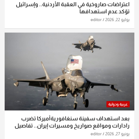
اعتراضات صاروخية في العقبة الأردنية.. وإسرائيل
تؤكد عدم استهدافها
يوليو 22, 2026
editor
عربية ودولية
بعد استهداف سفينة سنغافوريةأميركا تضرب
رادارات ومواقع صواريخ ومسيرات إيران.. تفاصيل
الساعات الماضية
يونيو 27, 2026
editor