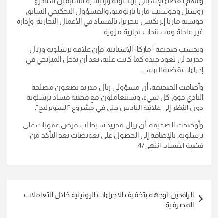
واتهم القضاء الإسباني برشلونة ورئيسيه السابقين ساندرو
روسيل وجوسيب ماريا بارتوميو، والمسؤول التحكيمي السابق
خوسيه ماريا إنريكيس نيجريرا، بالفساد في الأعمال التجارية، وإدارة
غير عادلة ومستندات تجارية مزورة.
وبحسب صحيفة "ماركا" الإسبانية، فإن علاقة برشلونة وريال
مدريد لن تعود جيدة كما كانت عليه، بعد أن تدخل الميرنجي في
إجراءات قضية البرسا.
وأضافت الصحيفة، أن مسؤولي ريال مدريد يضعون مصلحة
النادي فوق كل شيء، وسيتعاملون مع قضية فساد برشلونة
دون النظر إلى علاقة الناديين حتى في مشروع "السوبرليج".
وأوضحت الصحيفة، أن ريال مدريد سيطلب فرض عقوبات على
برشلونة، بالإضافة إلى الحصول على تعويضات بعد التأكد من
قضية الفساد. انتهى/4
تصفّح
الرافدين توجهه بتخفيف الاجراءات الروتينية خلال التعاملات
المقالات
المصرفية