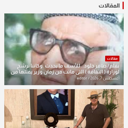
المقالات
مقالات
بقلم/ ظافر جلود.. للأسف ما يحدث .وكاننا نرشح
لوزارة ( الثقافة ) التي ماتت من زمان وزير يمثلها من
النخبة والإرث العظيم للثقافة العراقية..
أغسطس 7, 2026
editor