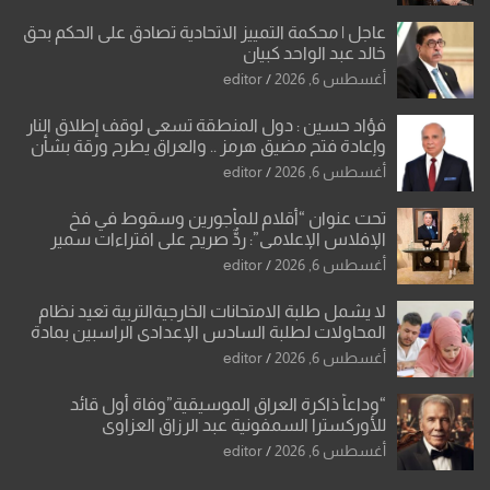
عاجل | محكمة التمييز الاتحادية تصادق على الحكم بحق
خالد عبد الواحد كبيان
أغسطس 6, 2026
editor
فؤاد حسين : دول المنطقة تسعى لوقف إطلاق النار
وإعادة فتح مضيق هرمز .. والعراق يطرح ورقة بشأن
تحولات القدس
أغسطس 6, 2026
editor
تحت عنوان “أقلام للمأجورين وسقوط في فخ
الإفلاس الإعلامي”: ردٌّ صريح على افتراءات سمير
الشكرجي
أغسطس 6, 2026
editor
لا يشمل طلبة الامتحانات الخارجيةالتربية تعيد نظام
المحاولات لطلبة السادس الإعدادي الراسبين بمادة
أو مادتين
أغسطس 6, 2026
editor
“وداعاً ذاكرة العراق الموسيقية”وفاة أول قائد
للأوركسترا السمفونية عبد الرزاق العزاوي
أغسطس 6, 2026
editor