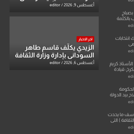
اجتماع هيئة الرأي بوزارة
أغسطس 9, 2026
editor
التعليم العالي
بصباح
 بالكلمة
خيل العربية
edi
ك انتخابات
اخر الاخبار
اضي
الزيدي يكلّف قاسم طاهر
edi
السوداني بإدارة وزارة الثقافة
أغسطس 6, 2026
editor
لأستاذ كريم
كرخ: قيادة
ة في الرياضة
edi
الحكومة
 بيد الدولة
edi
لأسف ما يحدث
لثقافة ) التي
ان وزير يمثلها من
edi
 للثقافة