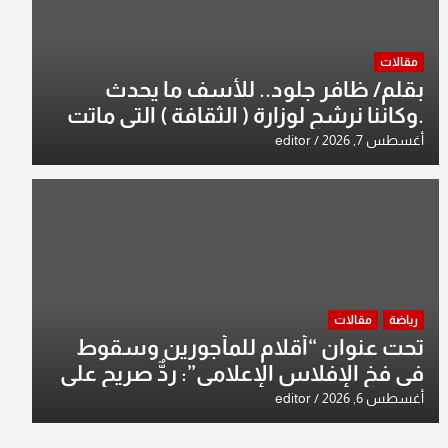
مقالات
بقلم/ ظافر جلود.. للأسف ما يحدث
.وكاننا نرشح لوزارة ( الثقافة ) التي ماتت
من زمان وزير يمثلها من النخبة والإرث
أغسطس 7, 2026
editor
العظيم للثقافة العراقية..
رياضة
مقالات
تحت عنوان “أقلام للمأجورين وسقوط
في فخ الإفلاس الإعلامي”: ردٌّ صريح على
افتراءات سمير الشكرجي
أغسطس 6, 2026
editor