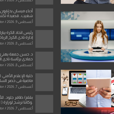
أدباء ميسان يحتفون 
شغيت.. قصيدةٌ تُكتب
ولوحةٌ تنبض بجمال ال
أغسطس 9, 2026
tor
رئيس اتحاد الكرة يبار
إدارة نادي الكرخ الري
أغسطس 8, 2026
tor
د. حسن جمعة يهنئ ا
حمادي برئاسة نادي ال
استثنائية ونقلة نوعي
أغسطس 8, 2026
tor
العراقية
خلية الإعلام الأمني: 
ماضية في حصر السلاح
دون رجعة
أغسطس 7, 2026
tor
بقلم/ ظافر جلود.. ل
.وكاننا نرشح لوزارة ( ا
ماتت من زم
أغسطس 7, 2026
tor
النخبة والإرث العظيم