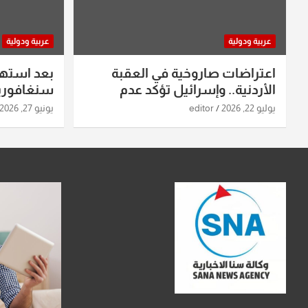
عربية ودولية
عربية ودولية
اعتراضات صاروخية في العقبة
بعد استه
الأردنية.. وإسرائيل تؤكد عدم
سنغافورية
استهدافها
ومواقع صو
يوليو 22, 2026
editor
يونيو 27, 2026
تفاصيل ال