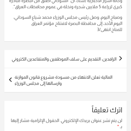
وكالة اسرار الاخبارية (سنا)، أن "السوداني أطلق من البصرة مبادرة
كبرى لزراعة 5 ملايين شجرة ونخلة في عموم محافظات العراق".
وصباح اليوم، وصل رئيس مجلس الوزراء محمد شياع السوداني،
اليوم الأحد، إلى محافظة البصرة لافتتاح مؤتمر العراق
للمناخ.انتهى/3
تصفّح
الرافدين: التقديم على سلف الموظفين والمتقاعدين الكتروني
المقالات
المالية تعلن الانتهاء من مسودة مشروع قانون الموازنة
وارسالها إلى مجلس الوزراء
اترك تعليقاً
لن يتم نشر عنوان بريدك الإلكتروني.
الحقول الإلزامية مشار إليها
بـ
*