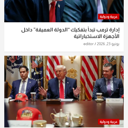
عربية ودولية
إدارة ترمب تبدأ بتفكيك “الدولة العميقة” داخل
الأجهزة الاستخباراتية
يونيو 23, 2026
editor
عربية ودولية