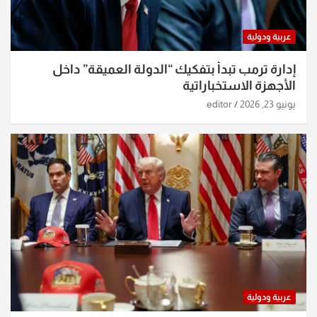
عربية ودولية
إدارة ترمب تبدأ بتفكيك “الدولة العميقة” داخل
الأجهزة الاستخباراتية
يونيو 23, 2026
editor
عربية ودولية