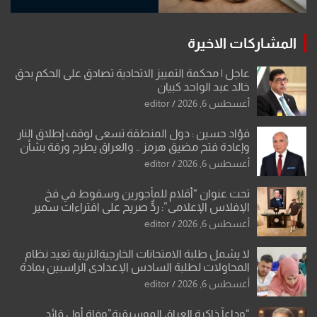
المشاركات الاخيرة
عاجل | محكمة التمييز الاتحادية تصادق على الحكم بحق
خالد عبد الواحد كبيان
أغسطس 6, 2026
editor
فؤاد حسين : دول المنطقة تسعى لوقف إطلاق النار
وإعادة فتح مضيق هرمز .. والعراق يطرح ورقة بشأن
تحولات القدس
أغسطس 6, 2026
editor
تحت عنوان “أقلام للمأجورين وسقوط في فخ
الإفلاس الإعلامي”: ردٌّ صريح على افتراءات سمير
الشكرجي
أغسطس 6, 2026
editor
لا يشمل طلبة الامتحانات الخارجيةالتربية تعيد نظام
المحاولات لطلبة السادس الإعدادي الراسبين بمادة
أو مادتين
أغسطس 6, 2026
editor
“وداعاً ذاكرة العراق الموسيقية”وفاة أول قائد