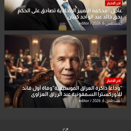
اخر الاخبار
عاجل | محكمة التمييز الاتحادية تصادق على الحكم
بحق خالد عبد الواحد كبيان
أغسطس 6, 2026
editor
اخر الاخبار
“وداعاً ذاكرة العراق الموسيقية”وفاة أول قائد
للأوركسترا السمفونية عبد الرزاق العزاوي
أغسطس 6, 2026
editor