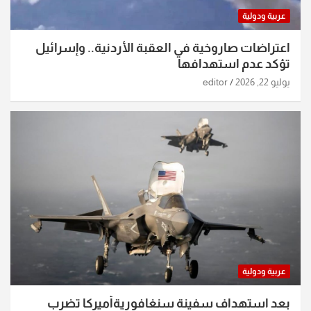
عربية ودولية
اعتراضات صاروخية في العقبة الأردنية.. وإسرائيل
تؤكد عدم استهدافها
يوليو 22, 2026
editor
عربية ودولية
بعد استهداف سفينة سنغافوريةأميركا تضرب