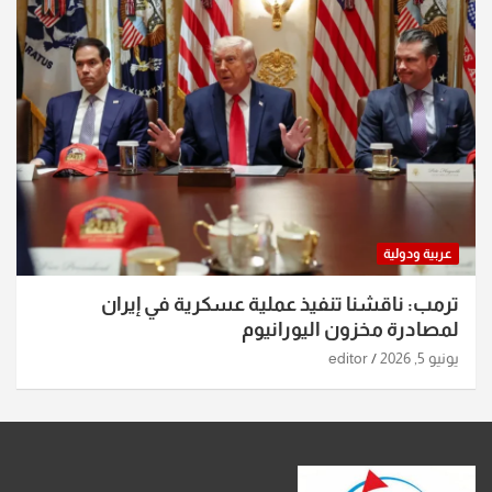
عربية ودولية
ترمب: ناقشنا تنفيذ عملية عسكرية في إيران
لمصادرة مخزون اليورانيوم
يونيو 5, 2026
editor