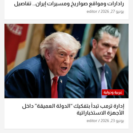
رادارات ومواقع صواريخ ومسيرات إيران.. تفاصيل
الساعات الماضية
يونيو 27, 2026
editor
عربية ودولية
إدارة ترمب تبدأ بتفكيك “الدولة العميقة” داخل
الأجهزة الاستخباراتية
يونيو 23, 2026
editor