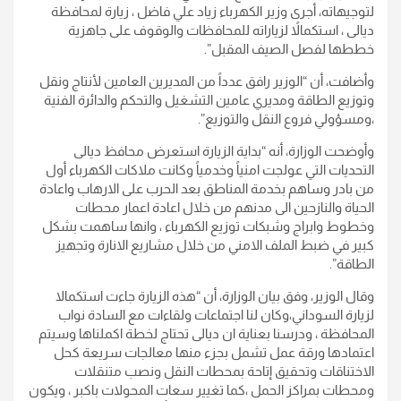
لتوجيهاته، أجرى وزير الكهرباء زياد علي فاضل ، زيارة لمحافظة
ديالى ، استكمالاً لزياراته للمحافظات والوقوف على جاهزية
خططها لفصل الصيف المقبل”.
وأضافت، أن “الوزير رافق عدداً من المديرين العامين لأنتاج ونقل
وتوزيع الطاقة ومديري عامين التشغيل والتحكم والدائرة الفنية
،ومسؤولي فروع النقل والتوزيع”.
وأوضحت الوزارة، أنه “بداية الزيارة استعرض محافظ ديالى
التحديات التي عولجت امنياً وخدمياً وكانت ملاكات الكهرباء أول
من بادر وساهم بخدمة المناطق بعد الحرب على الارهاب واعادة
الحياة والنازحين الى مدنهم من خلال اعادة اعمار محطات
وخطوط وابراج وشبكات توزيع الكهرباء ، وانها ساهمت بشكل
كبير في ضبط الملف الامني من خلال مشاريع الانارة وتجهيز
الطاقة”.
وقال الوزير، وفق بيان الوزارة، أن “هذه الزيارة جاءت استكمالا
لزيارة السوداني،وكان لنا اجتماعات ولقاءات مع السادة نواب
المحافظة ، ودرسنا بعناية ان ديالى تحتاج لخطة اكملناها وسيتم
اعتمادها ورقة عمل تشمل بجزء منها معالجات سريعة كحل
الاختناقات وتحقيق إتاحة بمحطات النقل ونصب متنقلات
ومحطات بمراكز الحمل ،كما تغيير سعات المحولات باكبر ، ويكون