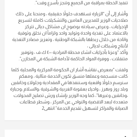
تنفيذ الخطة بمراقبة من الجميع وتنجز بأسرع وقت”.
وأشار إلى أن “الزيارة تستهدف حلولاً حقيقية ، ومنحنا على ذلك
صلاحيات الوزير للمديرين العامين والتشكيلات كاملة لتسريع
الإجراءات ، وعرض سيادته بوضوح ان مشاكل ديالى تتركز
بالاعتماد على تغذية واحدة وتوليد واحد ولزاماً ان نخلق وثوقية
واتاحة من خلال ربطها بالشبكة الوطنية ، وتعزيز مصادر التغذية
لأنتاج وشبكات لديالى ،
وأكد “وعزنا بأجراءات انشاء محطة المرادية ٤٠٠ ك.ف ، وتوفير
متنقلات ، ووفرة المواد الحاكمة لأدامة الشبكة في المخازن”.
ولفتت “بمعرض نقاشه أشار ان الحكومة المركزية والمحلية كلما
كانت منسجمه وعملها منسق تكون الخدمة مثالية ، ومعكم
سنرسم حلولاً واقعية وسننفذها في المقدادية وجلولاء وخانقين
وبلد روز وبهرز ، واحياء بعقوبة الغربية والشرقية ،والسلام ،وجبارة
،وخانقين وغيرها”، كما وجه الوزير بإنشاء ورش تصليح المحولات
متعددة لبعد الاقضية والنواحي عن المركز ، وشطر قطاعات
الصيانة والمراكز لتسهيل تقديم الخدمة”.انتهى2
تصفّح