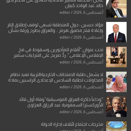
خالد عبد الواحد كبيان
أغسطس 6, 2026
editor
فؤاد حسين : دول المنطقة تسعى لوقف إطلاق النار
وإعادة فتح مضيق هرمز .. والعراق يطرح ورقة بشأن
تحولات القدس
أغسطس 6, 2026
editor
تحت عنوان “أقلام للمأجورين وسقوط في فخ
الإفلاس الإعلامي”: ردٌّ صريح على افتراءات سمير
الشكرجي
أغسطس 6, 2026
editor
لا يشمل طلبة الامتحانات الخارجيةالتربية تعيد نظام
المحاولات لطلبة السادس الإعدادي الراسبين بمادة
أو مادتين
أغسطس 6, 2026
editor
“وداعاً ذاكرة العراق الموسيقية”وفاة أول قائد
للأوركسترا السمفونية عبد الرزاق العزاوي
أغسطس 6, 2026
editor
مخرجات اجتماع ائتلاف إدارة الدولة
أغسطس 6, 2026
editor