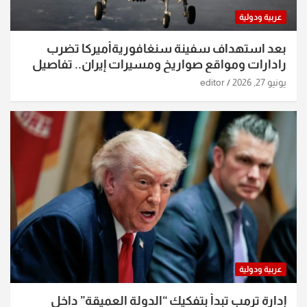
عربية ودولية
بعد استهداف سفينة سنغافوريةأميركا تضرب
رادارات ومواقع صواريخ ومسيرات إيران.. تفاصيل
الساعات الماضية
يونيو 27, 2026
editor
عربية ودولية
إدارة ترمب تبدأ بتفكيك “الدولة العميقة” داخل