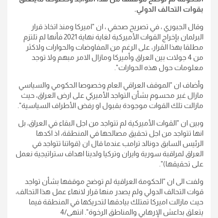
بقوات التحالف الدولي.
وقال الجبوري ، في تصريح صحفي ، ان "اميركا ومنذ اتخاذ قرار
البرلمان بإخراج القوات الأميركية لغاية نهاية 2021 فأنها لم تلتزم
مطلقا بهذا القرار، على الرغم من المفاوضات والحوارات ولاكثر
من 4 جولات بين العراق وأميركا ومازال الامر مبهم ولا توجد
معلومات حول هذه الحوارات".
وأضاف ان "الموقف العراقي العام وخصوصا الحكومي والسياسي
مازال غير محسوم بشأن التواجد الأميركي على ارض العراق، حيث
مازالت تلك القوات موجودة بقبول او رفض الأطراف السياسية".
وبين ان "القوات الأميركية لم تتواجد من اجل البقاء في العراق، بل
انها تتواجد من اجل تحقيق مصالحها في المنطقة، اذ اكدها
الرئيس السابق دونالد ترامب عندما قال ان (قواتنا تتواجد في
العراق لمراقبة سورية وايران وتركيا ولدينا اهداف ستراتيجية نعمل
على تحقيقها)".
ولفت الى ان "الحكومة العراقية لم توضح موقفها بشأن تواجد
قوات التحالف الدولي ولم يصدر منها قرار لانهاء عمل هذا التحالف،
حيث مازالت اميركا تمتلك بيادقها لتحريكها في المنطقة فيما
يتعلق بداعش الإرهابي والمناطق الرخوة". انتهى/4