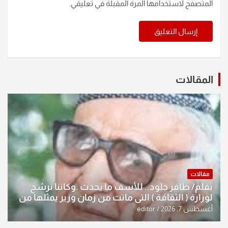
المتصفح لاستخدامها المرة المقبلة في تعليقي.
المقالات
مقالات
بقلم/ ظافر جلود.. للأسف ما يحدث .وكاننا نرشح
لوزارة ( الثقافة ) التي ماتت من زمان وزير يمثلها من
النخبة والإرث العظيم للثقافة العراقية..
أغسطس 7, 2026
editor