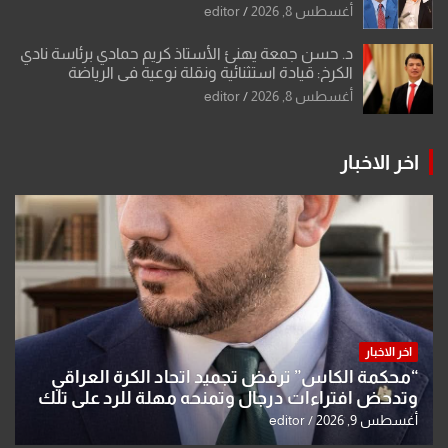
أغسطس 8, 2026
editor
د. حسن جمعة يهنئ الأستاذ كريم حمادي برئاسة نادي
الكرخ: قيادة استثنائية ونقلة نوعية في الرياضة
العراقية
أغسطس 8, 2026
editor
اخر الاخبار
اخر الاخبار
“محكمة الكاس” ترفض تجميد اتحاد الكرة العراقي
وتدحض افتراءات درجال وتمنحه مهلة للرد على تلك
الشكوى
أغسطس 9, 2026
editor