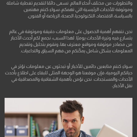
والتطورات من مختلف أنحاء العالم. نسعى دائمًا لتقديم تغطية شاملة
وموثوقة للأحداث الرئيسية التي تهمكم، سواء كنتم مهتمين
بالسياسة، الاقتصاد، التكنولوجيا، الصحة، الرياضة أو الفنون.
نحن نتفهم أهمية الحصول على معلومات دقيقة وموثوقة في عالم
يتسارع فيه وتيرة الأحداث يوميًا. لهذا السبب، نجمع لكم أحدث الأخبار
من مصادر موثوقة ومواقع معترف بها، ونقوم بتحليل وتقديم
المعلومات بشكل شامل يمكّنكم من فهم السياق والتداعيات.
سواء كنتم متابعين دائمين للأخبار أو تبحثون عن معلومات تؤثر في
حياتكم اليومية، فإن موقعنا هو الوجهة المثلى للبقاء على اطلاع بأحدث
الأحداث والمستجدات. نحن نؤمن بأهمية الشفافية والمصداقية في
نقل الأخبار،