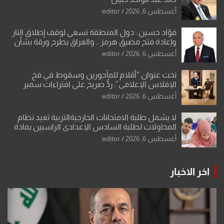
أغسطس 6, 2026
editor
فؤاد حسين : دول المنطقة تسعى لوقف إطلاق النار
وإعادة فتح مضيق هرمز .. والعراق يطرح ورقة بشأن
تحولات القدس
أغسطس 6, 2026
editor
تحت عنوان “أقلام للمأجورين وسقوط في فخ
الإفلاس الإعلامي”: ردٌّ صريح على افتراءات سمير
الشكرجي
أغسطس 6, 2026
editor
لا يشمل طلبة الامتحانات الخارجيةالتربية تعيد نظام
المحاولات لطلبة السادس الإعدادي الراسبين بمادة
أو مادتين
أغسطس 6, 2026
editor
اخر الاخبار