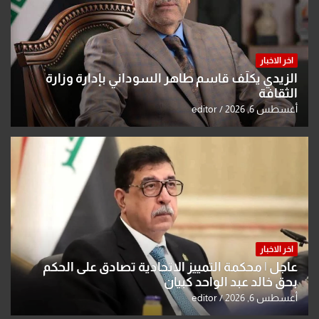
اخر الاخبار
الزيدي يكلّف قاسم طاهر السوداني بإدارة وزارة
الثقافة
أغسطس 6, 2026
editor
اخر الاخبار
عاجل | محكمة التمييز الاتحادية تصادق على الحكم
بحق خالد عبد الواحد كبيان
أغسطس 6, 2026
editor