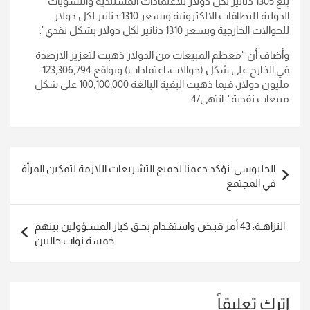
بلغ 1305 دنانير لكل دولار للاعتمادات المستندية والتسويات
الدولية للبطاقات الالكترونية وبسعر 1310 دنانير لكل دولار
للحوالات الخارجية وبسعر 1310 دنانير لكل دولار بشكل نقدي".
وأضاف أن "معظم المبيعات من الدولار ذهبت لتعزيز الارصدة
في الخارج على شكل (حوالات، اعتمادات) وبواقع 123,306,794
مليون دولار، فيما ذهبت البقية البالغة 100,100,000 على شكل
مبيعات نقدية". انتهى/4
تصفّح
الحلبوسي: نؤكد دعمنا لجميع التشريعات اللازمة لتمكين المرأة
المقالات
في المجتمع
النزاهـة: 43 أمر قبـض واستقـدام بحـق كبار المسـؤولين بينهم
خمسة نواب حاليين
اترك تعليقاً