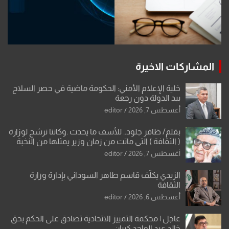
المشاركات الاخيرة
خلية الإعلام الأمني: الحكومة ماضية في حصر السلاح
بيد الدولة دون رجعة
أغسطس 7, 2026
editor
بقلم/ ظافر جلود.. للأسف ما يحدث .وكاننا نرشح لوزارة
( الثقافة ) التي ماتت من زمان وزير يمثلها من النخبة
والإرث العظيم للثقافة العراقية..
أغسطس 7, 2026
editor
الزيدي يكلّف قاسم طاهر السوداني بإدارة وزارة
الثقافة
أغسطس 6, 2026
editor
عاجل | محكمة التمييز الاتحادية تصادق على الحكم بحق
خالد عبد الواحد كبيان