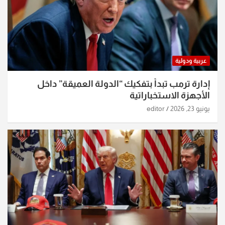
عربية ودولية
إدارة ترمب تبدأ بتفكيك “الدولة العميقة” داخل
الأجهزة الاستخباراتية
يونيو 23, 2026
editor