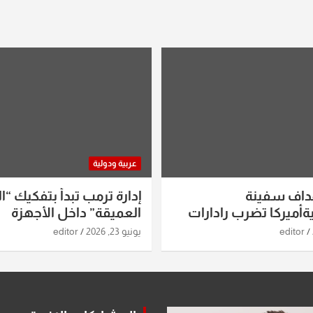
عربية ودولية
داف سفينة
إدارة ترمب تبدأ بتفكيك “ال
أميركا تضرب رادارات
العميقة” داخل الأجهزة
اريخ ومسيرات إيران..
الاستخباراتية
editor
يونيو 23, 2026
editor
ساعات الماضية