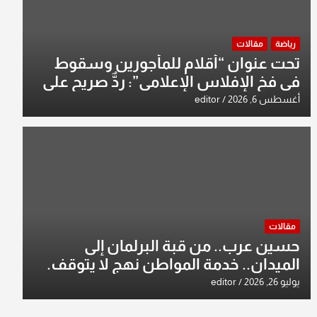
رياضة
مقالات
تحت عنوان “أقلام للمأجورين وسقوط
في فخ الإفلاس الإعلامي”: ردٌّ صريح على
افتراءات سمير الشكرجي
أغسطس 6, 2026
editor
مقالات
حسين عرب.. من قبة البرلمان إلى
الميدان.. خدمة المواطن نهج لا يتوقف.
يوليو 26, 2026
editor