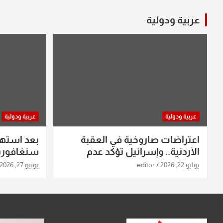
عربية ودولية
عربية ودولية
عربية ودولية
اعتراضات صاروخية في العقبة
بعد استه
الأردنية.. وإسرائيل تؤكد عدم
سنغافورية
استهدافها
ومواقع صو
يوليو 22, 2026
editor
يونيو 27, 2026
تفاصيل ال