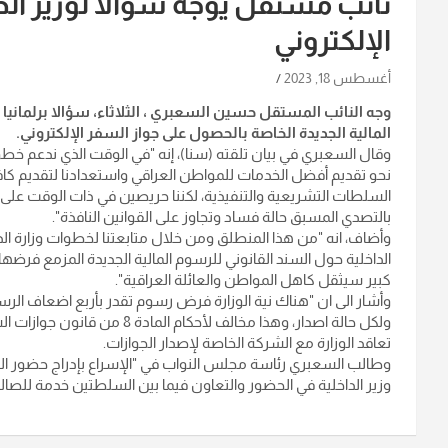
نائب مستقل يوجه سؤالا لوزير ال
الإلكتروني
أغسطس 18, 2023
وجه النائب المستقل حسين السعبري ، الثلاثاء، سؤالا برلمانيا ا
المالية الجديدة الخاصة بالحصول على جواز السفر الإلكتروني.
وقال السعبري في بيان تلقته (سنا)، إنه "في الوقت الذي ندعم خطوات
نحو تقديم أفضل الخدمات للمواطن العراقي واستعدادنا لتقديم كافة 
السلطات التشريعية والتنفيذية، لكننا حريصين في ذات الوقت على تأد
بالتصدي المسبق حالة فساد وتجاوز على القوانين النافذة".
وأضاف، انه "من هذا المنطلق ومن خلال متابعتنا لخطوات وزارة الداخلي
الداخلية حول السند القانوني للرسوم المالية الجديدة المزمع فرض
كبير سيثقل كاهل المواطن والعائلة العراقية".
تعاقد الوزارة مع الشركة الخاصة لإصدار الجوازات.
وطالب السعبري رئاسة مجلس النواب في "الإسراع بإدراج حضور الوز
وزير الداخلية في الحضور والتعاون فيما بين السلطتين خدمة للصالح 