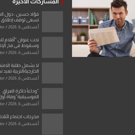
المشاركات الاخيرة
فؤاد حسين : دول ال
تسعى لوقف إطلاق الن
فتح مضيق هرمز .. وا
أغسطس 6, 2026
tor
ورقة بشأن تحولات 
تحت عنوان “أقلام لل
وسقوط في فخ الإ
الإعلامي”: ردٌّ صريح 
أغسطس 6, 2026
tor
سمير الشكرجي
لا يشمل طلبة الامتح
الخارجيةالتربية تعيد 
المحاولات لطلبة ا
أغسطس 6, 2026
tor
الإعدادي الراسبين بم
“وداعاً ذاكرة العراق
الموسيقية”وفاة أول
للأوركسترا السمفونية
أغسطس 6, 2026
tor
العزاوي
مخرجات اجتماع ائتلاف
أغسطس 6, 2026
tor