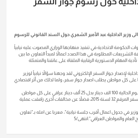
داخلية حول رسوم جواز السفر
لى وزير الداخلية عبد الأمير الشمري حول السند القانوني للرسوم
 الحكومة الاتحادية في تنفيذ منهاجها الوزاري المصوت عليه نيابياً
التشريعات المطلوبة في هذا الصدد اعمالاً لمبدأ التعاون ما بين
ية المهام الدستورية الرقابية الملقاة على عاتقنا والمتمثلة
ة لإصدار جواز السفر الإلكتروني لقد وجهنا سؤالاً نيابياً لوزير
ها على كل مواطن يطلب اصدار جواز سفر، ولما لذلك من أثر اقتصادي
وأشار الى ان "هناك نية الوزارة فرض رسوم تقدر بأربع اضعاف الرسوم الحالية 100 الف دينار بدل 25 ألف دينار عراقي على كل مواطن
ولكل حالة اصدار، وهذا مخالف لأحكام المادة 8 من قانون جوازات السفر المرقم 32 لسنة 2015، فضلاً عن مخالفات أخرى رافقت عملية
ير في جدول اعمال أقرب جلسة نيابية"، معربا عن امله بـ"تعاون
العام والمواطن العراقي".انتهى/5