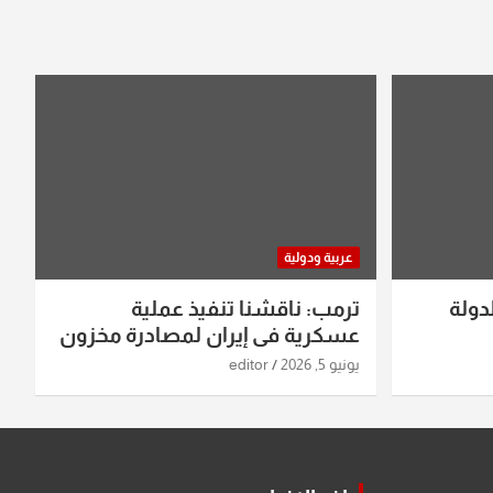
عربية ودولية
دولة
ترمب: ناقشنا تنفيذ عملية
عسكرية في إيران لمصادرة مخزون
اليورانيوم
يونيو 5, 2026
editor