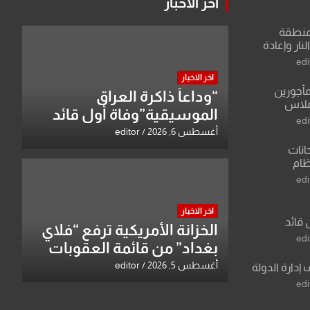
اخر الاخبار
منطقة
ار وإعادة
لعراق يطرح
edi
القدس
اخر الاخبار
مأجورين
“وداعاً ذاكرة العراق
فلاس
الموسيقية”وفاة أول قائد
على افتراءات
edi
للأوركسترا السمفونية عبد
أغسطس 6, 2026
editor
الرزاق العزاوي
انات
نظام
لسادس
edi
ادة أو مادتين
اخر الاخبار
 قائد
الخزانة الأمريكية ترفع “فلاي
 عبد الرزاق
edi
بغداد” من قائمة العقوبات
وتبقي اسم مالكها مدرجا
أغسطس 5, 2026
editor
 إدارة الدولة
edi