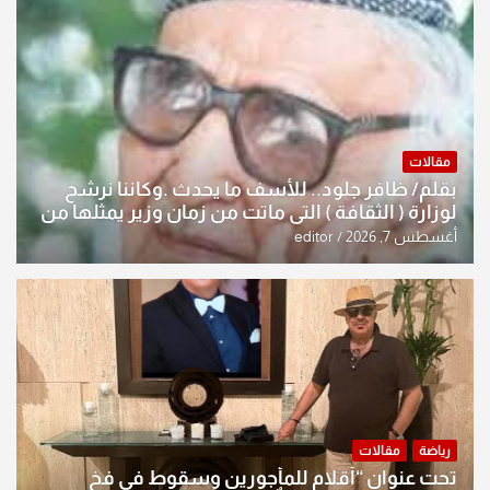
مقالات
بقلم/ ظافر جلود.. للأسف ما يحدث .وكاننا نرشح
لوزارة ( الثقافة ) التي ماتت من زمان وزير يمثلها من
النخبة والإرث العظيم للثقافة العراقية..
أغسطس 7, 2026
editor
رياضة
مقالات
تحت عنوان “أقلام للمأجورين وسقوط في فخ