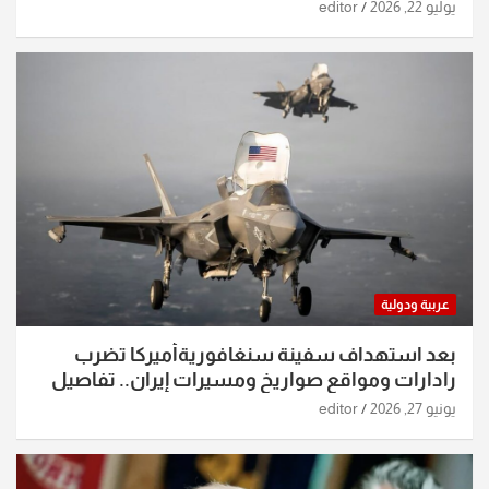
يوليو 22, 2026
editor
عربية ودولية
بعد استهداف سفينة سنغافوريةأميركا تضرب
رادارات ومواقع صواريخ ومسيرات إيران.. تفاصيل
الساعات الماضية
يونيو 27, 2026
editor