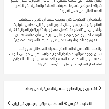
وقال عبطان في حديث صحفي ، ان "قانون الموازنة يخص جميع
شرائح المجتمع لاسيما الطبقات الهشة والفقيرة التي تنتظر
الدعم المالي من خلال اقراره ".
وأضاف أن "الحكومة كان يتوجب عليها أن تلتزم بالسياقات
القانونية وتسرع في ارسال قانون الموازنة إلى مجلس النواب"،
وأشار إلى أن "الحكومة تتحمل مسؤولية تأخير إقرار الموازنة لغاية
الوقت الحالي وبمجرد وصولها إلى البرلمان فأن مناقشتها لن
تستغرق وقتا طويلا وسنعمل على إنجازها بالسرعة القصوى".
واكدت النائب عن تحالف الفتح سهيلة السلطاني في وقت
سابق،وجود عوائق امام انجاز الموازنة وارسالها الى مجلس النواب،
لافتة الى ان الملفات العالقة مع الإقليم تمثل أبرز تلك العوائق
امام انجاز الموازنة من قبل الحكومة. انتهى/4
تصفّح
لقاء بين وزير الدفاع والسفيرة الأمريكية لدى بغداد
المقالات
التعليم : أكثر من 70 ألف طالب عراقي يدرسون في إيران