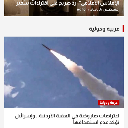
الإفلاس الإعلامي”: ردٌّ صريح على افتراءات سمير
الشكرجي
أغسطس 6, 2026
editor
عربية ودولية
عربية ودولية
اعتراضات صاروخية في العقبة الأردنية.. وإسرائيل
تؤكد عدم استهدافها