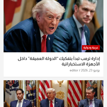
عربية ودولية
إدارة ترمب تبدأ بتفكيك “الدولة العميقة” داخل
الأجهزة الاستخباراتية
يونيو 23, 2026
editor