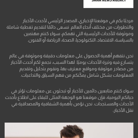
مرحبًا بكم في موقعنا الإخباري، المصدر الرئيسي لأحدث الأخبار
والتطورات من مختلف أنحاء العالم. نسعى دائمًا لتقديم تغطية شاملة
وموثوقة للأحداث الرئيسية التي تهمكم، سواء كنتم مهتمين
بالسياسة، الاقتصاد، التكنولوجيا، الصحة، الرياضة أو الفنون.
نحن نتفهم أهمية الحصول على معلومات دقيقة وموثوقة في عالم
يتسارع فيه وتيرة الأحداث يوميًا. لهذا السبب، نجمع لكم أحدث الأخبار
من مصادر موثوقة ومواقع معترف بها، ونقوم بتحليل وتقديم
المعلومات بشكل شامل يمكّنكم من فهم السياق والتداعيات.
سواء كنتم متابعين دائمين للأخبار أو تبحثون عن معلومات تؤثر في
حياتكم اليومية، فإن موقعنا هو الوجهة المثلى للبقاء على اطلاع بأحدث
الأحداث والمستجدات. نحن نؤمن بأهمية الشفافية والمصداقية في
نقل الأخبار،