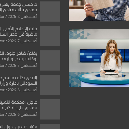
د. حسن جمعة يهنئ ا
حمادي برئاسة نادي ال
استثنائية ونقلة نوعي
أغسطس 8, 2026
tor
العراقية
خلية الإعلام الأمني: 
ماضية في حصر السلاح
دون رجعة
أغسطس 7, 2026
tor
بقلم/ ظافر جلود.. ل
.وكاننا نرشح لوزارة ( ا
ماتت من زم
أغسطس 7, 2026
tor
النخبة والإرث العظيم
العراقية..
الزيدي يكلّف قاسم 
السوداني بإدارة وزارة
أغسطس 6, 2026
tor
عاجل | محكمة التمييز 
تصادق على الحكم بحق
الواحد كبيان
أغسطس 6, 2026
tor
فؤاد حسين : دول ال