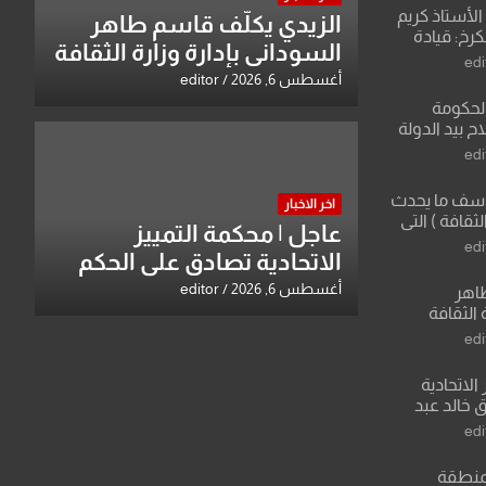
لأستاذ كريم
الزيدي يكلّف قاسم طاهر
كرخ: قيادة
السوداني بإدارة وزارة الثقافة
ة في الرياضة
edi
أغسطس 6, 2026
editor
الحكومة
 بيد الدولة
edi
لأسف ما يحدث
اخر الاخبار
لثقافة ) التي
عاجل | محكمة التمييز
ان وزير يمثلها من
edi
الاتحادية تصادق على الحكم
 للثقافة
بحق خالد عبد الواحد كبيان
أغسطس 6, 2026
editor
طاهر
 الثقافة
edi
الاتحادية
 خالد عبد
edi
منطقة