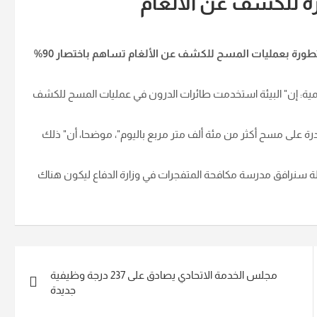
رة للكشف عن الألغام
أعلنت وزارة البيئة، اليوم الخميس، عن التوجه لاستخدام تقنية متطورة بعمليات المسح للكشف عن الألغام تساهم باختصار 90%
لرسمية: إن" البيئة استخدمت طائرات الدرون في عمليات المسح للكشف
درة على مسح أكثر من مئة ألف متر مربع باليوم"، موضحا، أن" ذلك
لة سنرافق مدرسة مكافحة المتفجرات في وزارة الدفاع ليكون هناك
مجلس الخدمة الاتحادي يصادق على 237 درجة وظيفية
جديدة