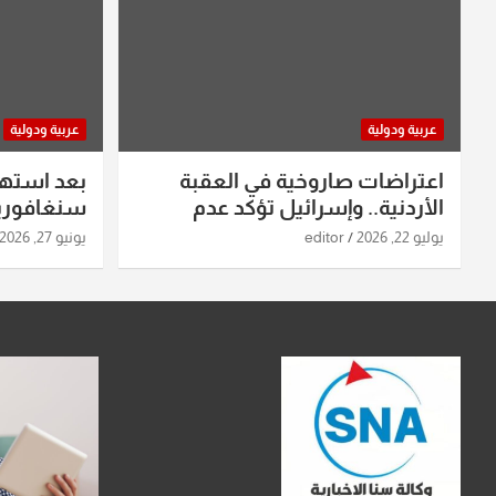
عربية ودولية
عربية ودولية
اعتراضات صاروخية في العقبة
بعد استه
الأردنية.. وإسرائيل تؤكد عدم
سنغافورية
استهدافها
ومواقع صو
يوليو 22, 2026
editor
يونيو 27, 2026
تفاصيل ال