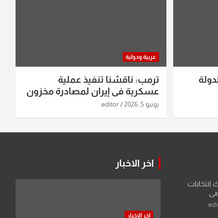
عربية ودولية
دولة
ترمب: ناقشنا تنفيذ عملية
عسكرية في إيران لمصادرة مخزون
اليورانيوم
يونيو 5, 2026
editor
اخر الاخبار
ك انتخابات
اضي
edi
اخر الاخبار