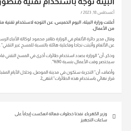
البيئة توجه باستخدام تقنية متطو
أغسطس 18, 2023
من الأعمال.
وقال مدير دائرة الألغام في الوزارة ظافر محمود لوكالة الأنباء ا
عن الألغام وأثبتت نجاحا وفاعلية هائلة بالنسبة للمسح غير التقني".
وذكر، أن" الوزارة بصدد استخدام طائرات أخرى في المسح التقني قا
سيختصر وقت الأعمال بنسبة 90%".
وأضاف، أن" التجربة ستكون في مدينة الموصل، وخلال الأيام المقب
قرار نهائي باستخدام هذه الطائرات".انتهى2
تصفّح
وزير الكهرباء: نفذنا خطوات فعالة انعكست إيجاباً على
المقالات
ساعات التجهيز