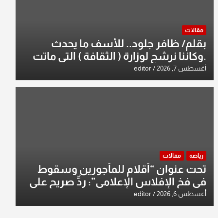
مقالات
بقلم/ ظافر جلود.. للأسف ما يحدث
.وكاننا نرشح لوزارة ( الثقافة ) التي ماتت
من زمان وزير يمثلها من النخبة والإرث
أغسطس 7, 2026
editor
العظيم للثقافة العراقية..
رياضة
مقالات
تحت عنوان “أقلام للمأجورين وسقوط
في فخ الإفلاس الإعلامي”: ردٌّ صريح على
افتراءات سمير الشكرجي
أغسطس 6, 2026
editor