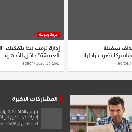
عربية ودولية
داف سفينة
إدارة ترمب تبدأ بتفكيك “ال
أميركا تضرب رادارات
العميقة” داخل الأجهزة
اريخ ومسيرات إيران..
الاستخباراتية
editor
يونيو 23, 2026
editor
ساعات الماضية
المشاركات الاخيرة
رئيس اتحاد الكرة يبار
إدارة نادي الكرخ الري
أغسطس 8, 2026
tor