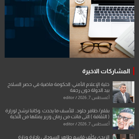
المشاركات الاخيرة
خلية الإعلام الأمني: الحكومة ماضية في حصر السلاح
بيد الدولة دون رجعة
أغسطس 7, 2026
editor
بقلم/ ظافر جلود.. للأسف ما يحدث .وكاننا نرشح لوزارة
( الثقافة ) التي ماتت من زمان وزير يمثلها من النخبة
والإرث العظيم للثقافة العراقية..
أغسطس 7, 2026
editor
الزيدي يكلّف قاسم طاهر السوداني بإدارة وزارة