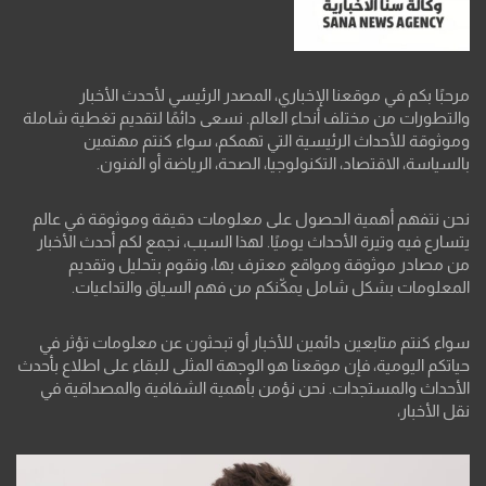
مرحبًا بكم في موقعنا الإخباري، المصدر الرئيسي لأحدث الأخبار
والتطورات من مختلف أنحاء العالم. نسعى دائمًا لتقديم تغطية شاملة
وموثوقة للأحداث الرئيسية التي تهمكم، سواء كنتم مهتمين
بالسياسة، الاقتصاد، التكنولوجيا، الصحة، الرياضة أو الفنون.
نحن نتفهم أهمية الحصول على معلومات دقيقة وموثوقة في عالم
يتسارع فيه وتيرة الأحداث يوميًا. لهذا السبب، نجمع لكم أحدث الأخبار
من مصادر موثوقة ومواقع معترف بها، ونقوم بتحليل وتقديم
المعلومات بشكل شامل يمكّنكم من فهم السياق والتداعيات.
سواء كنتم متابعين دائمين للأخبار أو تبحثون عن معلومات تؤثر في
حياتكم اليومية، فإن موقعنا هو الوجهة المثلى للبقاء على اطلاع بأحدث
الأحداث والمستجدات. نحن نؤمن بأهمية الشفافية والمصداقية في
نقل الأخبار،