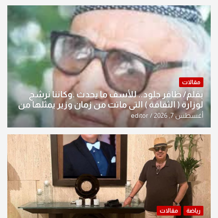
مقالات
بقلم/ ظافر جلود.. للأسف ما يحدث .وكاننا نرشح
لوزارة ( الثقافة ) التي ماتت من زمان وزير يمثلها من
النخبة والإرث العظيم للثقافة العراقية..
أغسطس 7, 2026
editor
رياضة
مقالات