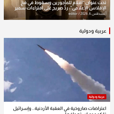
تحت عنوان “أقلام للمأجورين وسقوط في فخ
الإفلاس الإعلامي”: ردٌّ صريح على افتراءات سمير
الشكرجي
أغسطس 6, 2026
editor
عربية ودولية
عربية ودولية
اعتراضات صاروخية في العقبة الأردنية.. وإسرائيل