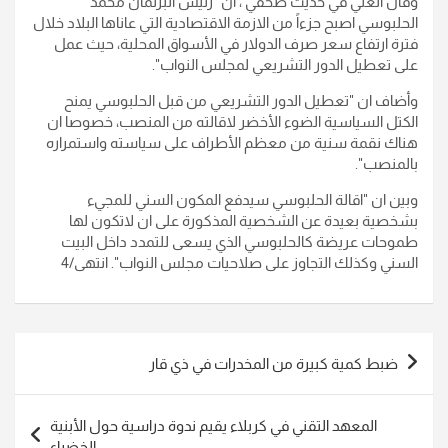
وقال العلي في حديث صحفي ، ان "رئيس البرلمان محمد
الحلبوسي اصبح جزءاً من الازمة الاقتصادية التي عاناها البلاد خلال
فترة ارتفاع سعر صرف الدولار في الأسواق المحلية، حيث عمل
على تعطيل الدور التشريعي لمجلس النواب".
وأضاف ان "تعطيل الدور التشريعي من قبل الحلبوسي يمنح
الكتل السياسية الضوء الأخضر لاقالته من المنصب، خصوصا ان
هناك نقمة سنية من معظم الأطراف على سياسته واستمراره
بالمنصب".
وبين ان "اقالة الحلبوسي سيدفع المكون السني للمجيء
بشخصية بعيدة عن الشخصية المذكورة على ان لاتكون لها
طموحات عريضة كالحلبوسي الذي يسعى للتمدد داخل البيت
السني وكذلك التجاوز على صلاحيات مجلس النواب". انتهى/4
تصفّح
ضبط كمية كبيرة من المخدرات في ذي قار
المقالات
المعهد التقني في كربلاء يقيم ندوة دراسية حول الأبنية
الخضراء