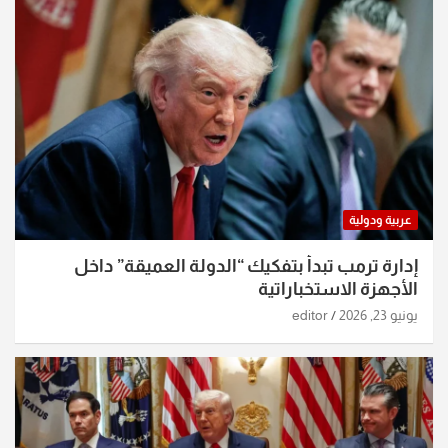
عربية ودولية
إدارة ترمب تبدأ بتفكيك “الدولة العميقة” داخل
الأجهزة الاستخباراتية
يونيو 23, 2026
editor