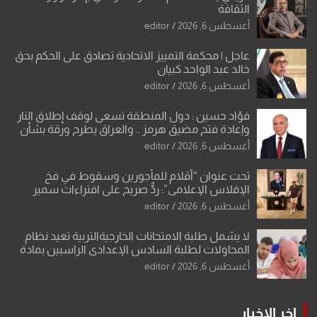
الثقافة
أغسطس 6, 2026
editor
عاجل | محكمة التمييز الاتحادية تصادق على الحكم بحق
خالد عبد الواحد كبيان
أغسطس 6, 2026
editor
فؤاد حسين : دول المنطقة تسعى لوقف إطلاق النار
وإعادة فتح مضيق هرمز .. والعراق يطرح ورقة بشأن
تحولات القدس
أغسطس 6, 2026
editor
تحت عنوان “أقلام للمأجورين وسقوط في فخ
الإفلاس الإعلامي”: ردٌّ صريح على افتراءات سمير
الشكرجي
أغسطس 6, 2026
editor
لا يشمل طلبة الامتحانات الخارجيةالتربية تعيد نظام
المحاولات لطلبة السادس الإعدادي الراسبين بمادة
أو مادتين
أغسطس 6, 2026
editor
اخر الاخبار