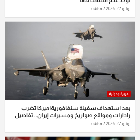
تؤكد عدم استهدافها
يوليو 22, 2026
editor
عربية ودولية
بعد استهداف سفينة سنغافوريةأميركا تضرب
رادارات ومواقع صواريخ ومسيرات إيران.. تفاصيل
الساعات الماضية
يونيو 27, 2026
editor