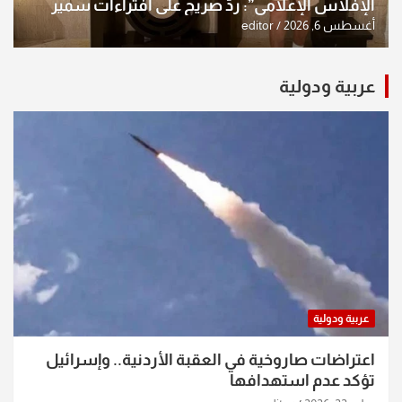
الإفلاس الإعلامي”: ردٌّ صريح على افتراءات سمير
الشكرجي
أغسطس 6, 2026
editor
عربية ودولية
عربية ودولية
اعتراضات صاروخية في العقبة الأردنية.. وإسرائيل
تؤكد عدم استهدافها