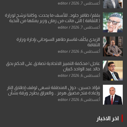
أغسطس 7, 2026
editor
بقلم/ ظافر جلود.. للأسف ما يحدث .وكاننا نرشح لوزارة
( الثقافة ) التي ماتت من زمان وزير يمثلها من النخبة
والإرث العظيم للثقافة العراقية..
أغسطس 7, 2026
editor
الزيدي يكلّف قاسم طاهر السوداني بإدارة وزارة
الثقافة
أغسطس 6, 2026
editor
عاجل | محكمة التمييز الاتحادية تصادق على الحكم بحق
خالد عبد الواحد كبيان
أغسطس 6, 2026
editor
فؤاد حسين : دول المنطقة تسعى لوقف إطلاق النار
وإعادة فتح مضيق هرمز .. والعراق يطرح ورقة بشأن
تحولات القدس
أغسطس 6, 2026
editor
اخر الاخبار