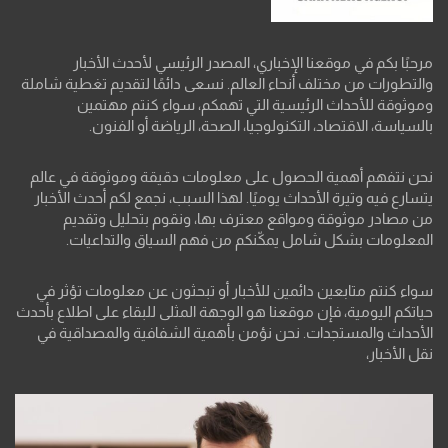
مرحبًا بكم في موقعنا الإخباري، المصدر الرئيسي لأحدث الأخبار
والتطورات من مختلف أنحاء العالم. نسعى دائمًا لتقديم تغطية شاملة
وموثوقة للأحداث الرئيسية التي تهمكم، سواء كنتم مهتمين
بالسياسة، الاقتصاد، التكنولوجيا، الصحة، الرياضة أو الفنون.
نحن نتفهم أهمية الحصول على معلومات دقيقة وموثوقة في عالم
يتسارع فيه وتيرة الأحداث يوميًا. لهذا السبب، نجمع لكم أحدث الأخبار
من مصادر موثوقة ومواقع معترف بها، ونقوم بتحليل وتقديم
المعلومات بشكل شامل يمكّنكم من فهم السياق والتداعيات.
سواء كنتم متابعين دائمين للأخبار أو تبحثون عن معلومات تؤثر في
حياتكم اليومية، فإن موقعنا هو الوجهة المثلى للبقاء على اطلاع بأحدث
الأحداث والمستجدات. نحن نؤمن بأهمية الشفافية والمصداقية في
نقل الأخبار،