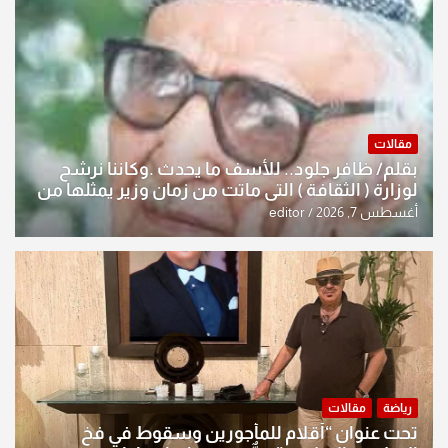
مقالات
بقلم/ ظافر جلود.. للأسف ما يحدث .وكاننا نرشح
لوزارة ( الثقافة ) التي ماتت من زمان وزير يمثلها من
النخبة والإرث العظيم للثقافة العراقية..
أغسطس 7, 2026
editor
رياضة
مقالات
تحت عنوان “أقلام للمأجورين وسقوط في فخ