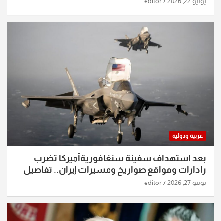
يوليو 22, 2026
editor
عربية ودولية
بعد استهداف سفينة سنغافوريةأميركا تضرب
رادارات ومواقع صواريخ ومسيرات إيران.. تفاصيل
الساعات الماضية
يونيو 27, 2026
editor