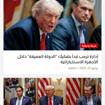
عربية ودولية
إدارة ترمب تبدأ بتفكيك “الدولة العميقة” داخل
الأجهزة الاستخباراتية
يونيو 23, 2026
editor