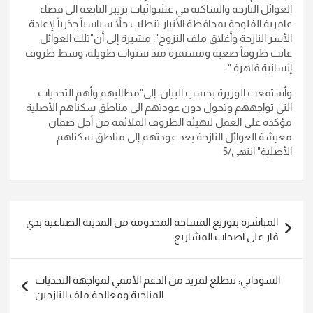
العوائل النازحة والساكنة في عشوائيات بزيبز التابعة الى قضاء
عامرية الفلوجة بمحافظة الأنبار تتطلب حلاً سياسياً جذرياً لإعادة
الأسر النازحة وأغلاق ملف النزوح"، مشيرة إلى أن"تلك العوائل
عانت ظروفاً صعبة ومستمرة منذ سنوات طويلة، وسط ظروف
إنسانية قاهرة ".
وأستمعت الوزيرة بحسب البيان، إلى"مطالبهم وأهم التحديات
التي تواجههم وتحول دون عودتهم الى مناطق سكناهم الأصلية
مؤكدة على العمل لتهيئة الظروف الملائمة من أجل ضمان
معيشة العوائل النازحة بعد عودتهم إلى مناطق سكناهم
الأصلية".انتهى/5
تصفّح
المباشرة بتوزيع المساحة المخدومة من المدينة الصناعية بذي
المقالات
قار على اصحاب المشاريع
السوداني: نتطلع لمزيد من الدعم الأممي لمواجهة التحديات
المناخية ومعالجة ملف النازحين