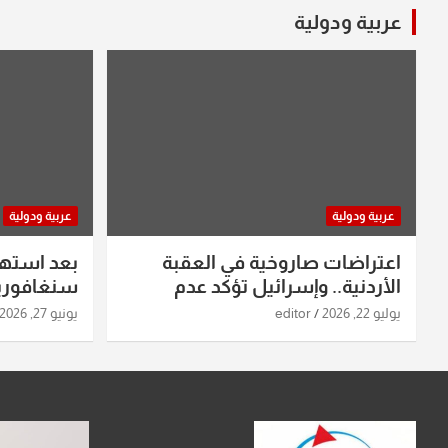
عربية ودولية
عربية ودولية
عربية ودولية
اعتراضات صاروخية في العقبة
بعد استه
الأردنية.. وإسرائيل تؤكد عدم
سنغافورية
استهدافها
ومواقع صو
يوليو 22, 2026
editor
يونيو 27, 2026
تفاصيل ال