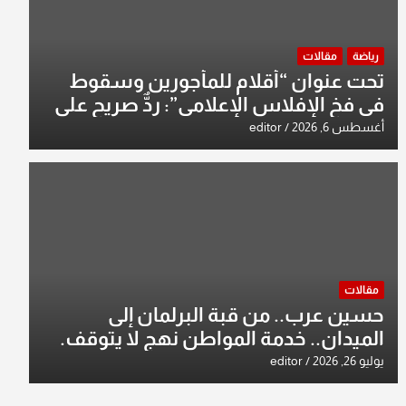
رياضة
مقالات
تحت عنوان “أقلام للمأجورين وسقوط
في فخ الإفلاس الإعلامي”: ردٌّ صريح على
افتراءات سمير الشكرجي
أغسطس 6, 2026
editor
مقالات
حسين عرب.. من قبة البرلمان إلى
الميدان.. خدمة المواطن نهج لا يتوقف.
يوليو 26, 2026
editor