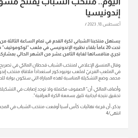
اليوم.. منتخب الشباب يفتتح مشوار
إندونيسيا
أغسطس 18, 2023
يستهل منتخبنا الشبابي لكرة القدم في تمام الساعة الثالثة من 
تحت 20 عاماً بلقاء نظيره الإندونيسي في ملعب "لوكوموتي
تجري منافساتها لغاية الثامن عشر من الشهر الحالي بمشاركة 16 منتخباً
وقال المنسق الإعلامي لمنتخب الشباب قحطان المالكي في تصريح صحف
في الملعبِ الفرعيّ لملعب بونيودكور استعداداً ملاقاةِ منتخب إندوني
محمد، وضع التشكيلة المناسبة لهذه المباراة التي ستكون بوابة للد
وأضاف المالكي، أن" الصفوف مكتملة ولا توجد إصابات في التشكيلة ا
تحقيق نتيجة ايجابية تليق بسمعة الكرة العراقية".
يذكر، أن قرعة نهائيات كأس آسيا أوقعت منتخب الشباب في المجموعة
انتهى/4