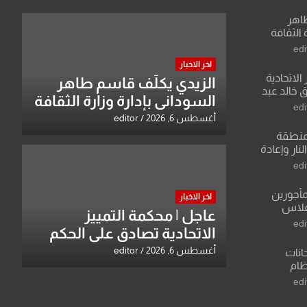
طاهر
 الثقافة
edi
اخر الاخبار
الاتحادية
الزيدي يكلّف قاسم طاهر
 خالد عبد
السوداني بإدارة وزارة الثقافة
edi
أغسطس 6, 2026
editor
منطقة
ار وإعادة
لعراق يطرح
edi
القدس
مأجورين
اخر الاخبار
فلاس
عاجل | محكمة التمييز
على افتراءات
edi
الاتحادية تصادق على الحكم
بحق خالد عبد الواحد كبيان
أغسطس 6, 2026
editor
انات
نظام
لسادس
edi
ادة أو مادتين