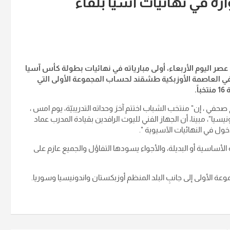
ه في نهائيات آسيا بلقاء
عصر اليوم الأربعاء، أولى مبارياته في نهائيات بطولة كأس آسيا
ف" في العاصمة الأوزبكية طشقند لحساب المجموعة الأولى التي
.
ي ، إن" منتخب الشباب اختتم آخرَ وحداته التدريبيّة، يوم امس ،
سيا"، مبينا، أن الجهاز الفني لليوث الرافدين بقيادة المدرب عماد
خول في النهائيات الآسيوية ".
لأساسية أو البديلة، والأجواء يسودها التفاؤل والجميع عازم على
 الأولى إلى جانبِ البلد المنظم أوزبكستان واندونيسيا وسوريا.