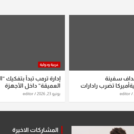
عربية ودولية
داف سفينة
إدارة ترمب تبدأ بتفكيك “ال
أميركا تضرب رادارات
العميقة” داخل الأجهزة
اريخ ومسيرات إيران..
الاستخباراتية
editor
يونيو 23, 2026
editor
ساعات الماضية
المشاركات الاخيرة