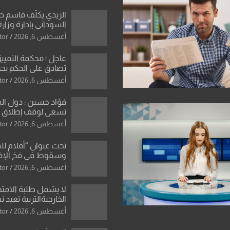
الزيدي يكلّف قاسم 
السوداني بإدارة وزارة
أغسطس 6, 2026
tor
عاجل | محكمة التمييز 
تصادق على الحكم بحق
الواحد كبيان
أغسطس 6, 2026
tor
فؤاد حسين : دول ال
تسعى لوقف إطلاق الن
فتح مضيق هرمز .. وا
أغسطس 6, 2026
tor
ورقة بشأن تحولات 
تحت عنوان “أقلام لل
وسقوط في فخ الإ
الإعلامي”: ردٌّ صريح 
أغسطس 6, 2026
tor
سمير الشكرجي
لا يشمل طلبة الامتح
الخارجيةالتربية تعيد 
المحاولات لطلبة ا
أغسطس 6, 2026
tor
الإعدادي الراسبين بم