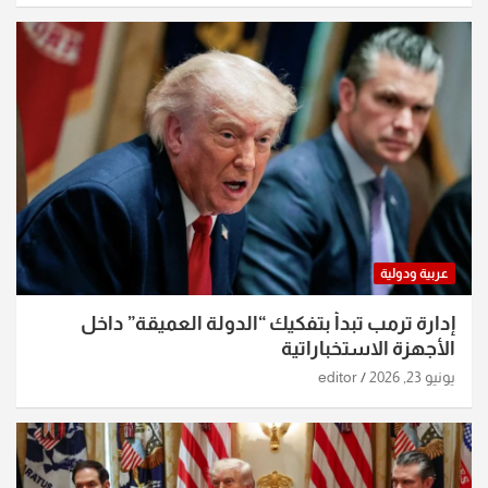
عربية ودولية
إدارة ترمب تبدأ بتفكيك “الدولة العميقة” داخل
الأجهزة الاستخباراتية
يونيو 23, 2026
editor