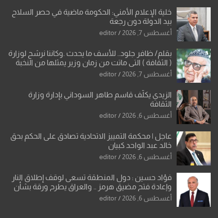
خلية الإعلام الأمني: الحكومة ماضية في حصر السلاح
بيد الدولة دون رجعة
أغسطس 7, 2026
editor
بقلم/ ظافر جلود.. للأسف ما يحدث .وكاننا نرشح لوزارة
( الثقافة ) التي ماتت من زمان وزير يمثلها من النخبة
والإرث العظيم للثقافة العراقية..
أغسطس 7, 2026
editor
الزيدي يكلّف قاسم طاهر السوداني بإدارة وزارة
الثقافة
أغسطس 6, 2026
editor
عاجل | محكمة التمييز الاتحادية تصادق على الحكم بحق
خالد عبد الواحد كبيان
أغسطس 6, 2026
editor
فؤاد حسين : دول المنطقة تسعى لوقف إطلاق النار
وإعادة فتح مضيق هرمز .. والعراق يطرح ورقة بشأن
تحولات القدس
أغسطس 6, 2026
editor