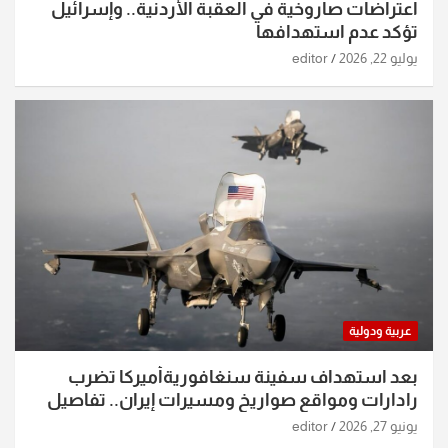
اعتراضات صاروخية في العقبة الأردنية.. وإسرائيل
تؤكد عدم استهدافها
يوليو 22, 2026
editor
عربية ودولية
بعد استهداف سفينة سنغافوريةأميركا تضرب
رادارات ومواقع صواريخ ومسيرات إيران.. تفاصيل
الساعات الماضية
يونيو 27, 2026
editor